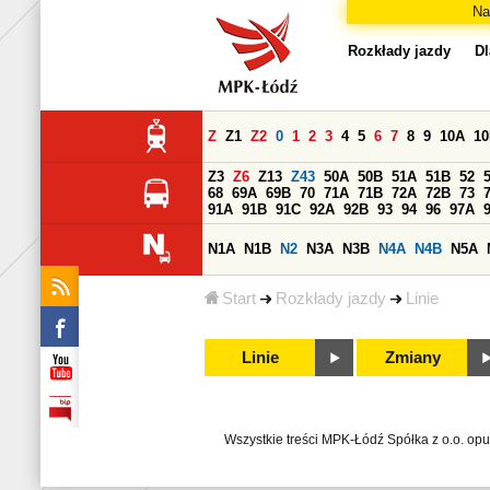
Na
Rozkłady jazdy
Dl
Z
Z1
Z2
0
1
2
3
4
5
6
7
8
9
10A
1
Z3
Z6
Z13
Z43
50A
50B
51A
51B
52
68
69A
69B
70
71A
71B
72A
72B
73
91A
91B
91C
92A
92B
93
94
96
97A
N1A
N1B
N2
N3A
N3B
N4A
N4B
N5A
Start
Rozkłady jazdy
Linie
Linie
Zmiany
Wszystkie treści MPK-Łódź Spółka z o.o. op