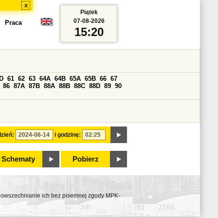
x
Piątek
07-08-2026
Praca
15:20
D
61
62
63
64A
64B
65A
65B
66
67
86
87A
87B
88A
88B
88C
88D
89
90
zień:
i godzinę:
Schematy
Pobierz
ozpowszechnianie ich bez pisemnej zgody MPK-