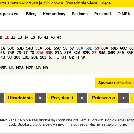
sza strona wykorzystuje pliki cookie. Dowiedz się więcej.
więcej
a pasażera
Bilety
Komunikaty
Reklama
Przetargi
O MPK
0B
11
12
13
14
15
16
41
43
45
53A
53C
53B
54B
55A
55B
55C
56
57
58A
58B
59
60A
60B
60C
60
75A
75B
76
77
78
80A
80B
81A
81B
82A
82B
83
84A
84B
85A
85B
97B
99
100
101
201
202
6.
F1
G1
G2
H
W
N5B
N6
N7A
N7B
N8
N9
Sprawdź rozkład na d
Utrudnienia
Przystanki
Połączenia
ublikowane na niniejszej stronie są chronione prawem autorskim. Kopiowanie i r
Łódź Spółka z o.o. dla celów innych niż potrzeby własne jest zabronione.