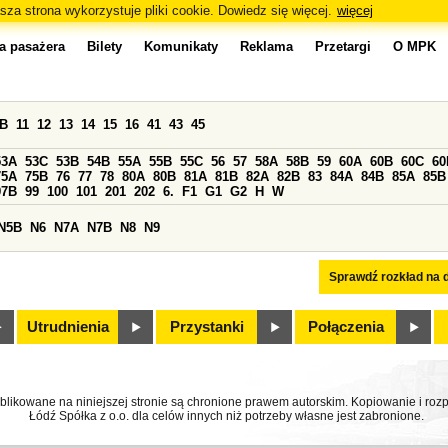
sza strona wykorzystuje pliki cookie. Dowiedz się więcej.
więcej
a pasażera
Bilety
Komunikaty
Reklama
Przetargi
O MPK
0B
11
12
13
14
15
16
41
43
45
53A
53C
53B
54B
55A
55B
55C
56
57
58A
58B
59
60A
60B
60C
60
75A
75B
76
77
78
80A
80B
81A
81B
82A
82B
83
84A
84B
85A
85B
97B
99
100
101
201
202
6.
F1
G1
G2
H
W
N5B
N6
N7A
N7B
N8
N9
Sprawdź rozkład na d
Utrudnienia
Przystanki
Połączenia
ublikowane na niniejszej stronie są chronione prawem autorskim. Kopiowanie i r
Łódź Spółka z o.o. dla celów innych niż potrzeby własne jest zabronione.