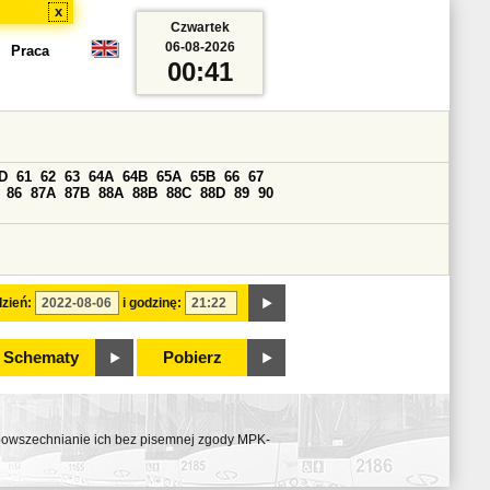
x
Czwartek
06-08-2026
Praca
00:41
D
61
62
63
64A
64B
65A
65B
66
67
86
87A
87B
88A
88B
88C
88D
89
90
zień:
i godzinę:
Schematy
Pobierz
ozpowszechnianie ich bez pisemnej zgody MPK-