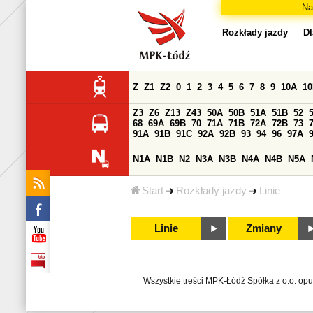
Na
Rozkłady jazdy
Dl
Z
Z1
Z2
0
1
2
3
4
5
6
7
8
9
10A
1
Z3
Z6
Z13
Z43
50A
50B
51A
51B
52
68
69A
69B
70
71A
71B
72A
72B
73
91A
91B
91C
92A
92B
93
94
96
97A
N1A
N1B
N2
N3A
N3B
N4A
N4B
N5A
Start
Rozkłady jazdy
Linie
Linie
Zmiany
Wszystkie treści MPK-Łódź Spółka z o.o. op