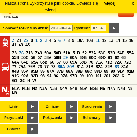
Nasza strona wykorzystuje pliki cookie. Dowiedz się
więcej
x
#
więcej.
Sprawdź rozkład na dzień:
i godzinę:
Z
Z1
Z2
0
1
2
3
4
5
6
7
8
9
10A
10B
11
12
13
14
15
16
41
43
45
Z3
Z6
Z13
Z43
50A
50B
51A
51B
52
53A
53C
53B
54B
55A
55B
55C
56
57
58A
58B
59
60A
60B
60C
60D
61
62
63
64A
64B
65A
65B
66
67
68
69A
69B
70
71A
71B
72A
72B
73
75A
75B
76
77
78
80A
80B
81A
81B
82A
82B
83
84A
84B
85A
85B
86
87A
87B
88A
88B
88C
88D
89
90
91A
91B
91C
92A
92B
93
94
96
97A
97B
99
100
101
201
202
6.
F1
G1
G2
H
W
N1A
N1B
N2
N3A
N3B
N4A
N4B
N5A
N5B
N6
N7A
N7B
N8
N9
Linie
Zmiany
Utrudnienia
Przystanki
Połączenia
Schematy
Pobierz