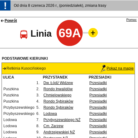
Od dnia 8 czerwca 2026 r., (poniedziałek), zmiana trasy
Pomoc
Powrót
69A
Linia
PODSTAWOWE KIERUNKI
Retkinia Kusocińskiego
Pokaż na mapie
ULICA
PRZYSTANEK
PRZESIADKI
1.
Dw. Łódź Widzew
Przesiadki
Puszkina
2.
Rondo Inwalidów
Przesiadki
Puszkina
3.
Chmielowskiego
Przesiadki
Puszkina
4.
Rondo Sybiraków
Przesiadki
Przybyszewskiego
5.
Rondo Sybiraków
Przesiadki
Przybyszewskiego
6.
Lodowa
Przesiadki
Lodowa
7.
Przybyszewskiego NŻ
Przesiadki
Lodowa
8.
Cm. Zarzew
Przesiadki
Lodowa
9.
Andrzejewskiej NŻ
Przesiadki