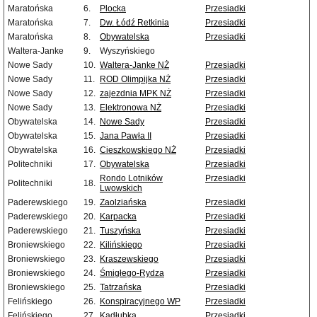
Maratońska
6.
Plocka
Przesiadki
Maratońska
7.
Dw. Łódź Retkinia
Przesiadki
Maratońska
8.
Obywatelska
Przesiadki
Waltera-Janke
9.
Wyszyńskiego
Nowe Sady
10.
Waltera-Janke NŻ
Przesiadki
Nowe Sady
11.
ROD Olimpijka NŻ
Przesiadki
Nowe Sady
12.
zajezdnia MPK NŻ
Przesiadki
Nowe Sady
13.
Elektronowa NŻ
Przesiadki
Obywatelska
14.
Nowe Sady
Przesiadki
Obywatelska
15.
Jana Pawła II
Przesiadki
Obywatelska
16.
Cieszkowskiego NŻ
Przesiadki
Politechniki
17.
Obywatelska
Przesiadki
Rondo Lotników
Przesiadki
Politechniki
18.
Lwowskich
Paderewskiego
19.
Zaolziańska
Przesiadki
Paderewskiego
20.
Karpacka
Przesiadki
Paderewskiego
21.
Tuszyńska
Przesiadki
Broniewskiego
22.
Kilińskiego
Przesiadki
Broniewskiego
23.
Kraszewskiego
Przesiadki
Broniewskiego
24.
Śmigłego-Rydza
Przesiadki
Broniewskiego
25.
Tatrzańska
Przesiadki
Felińskiego
26.
Konspiracyjnego WP
Przesiadki
Felińskiego
27.
Kadłubka
Przesiadki