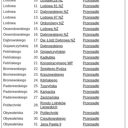
Lodowa
10.
Dostawcza NŻ
Przesiadki
Lodowa
11.
Lodowa 91 NŻ
Przesiadki
Lodowa
12.
Dąbrowskiego NŻ
Przesiadki
Lodowa
13.
Lodowa 97 NŻ
Przesiadki
Lodowa
14.
Ordonówny NŻ
Przesiadki
Ossendowskiego
15.
Lodowa NŻ
Przesiadki
Ossendowskiego
16.
Dąbrowskiego NŻ
Przesiadki
Dąbrowskiego
17.
Dw. Łódź Dąbrowa NŻ
Przesiadki
Gojawiczyńskiej
18.
Dąbrowskiego
Przesiadki
Felińskiego
19.
Gojawiczyńskiej
Przesiadki
Felińskiego
20.
Kadłubka
Przesiadki
Felińskiego
21.
Konspiracyjnego WP
Przesiadki
Broniewskiego
22.
Śmigłego-Rydza
Przesiadki
Broniewskiego
23.
Kraszewskiego
Przesiadki
Broniewskiego
24.
Kilińskiego
Przesiadki
Paderewskiego
25.
Tuszyńska
Przesiadki
Paderewskiego
26.
Karpacka
Przesiadki
Paderewskiego
27.
Zaolziańska
Przesiadki
Rondo Lotników
Przesiadki
Politechniki
28.
Lwowskich
Obywatelska
29.
Politechniki
Przesiadki
Obywatelska
30.
Cieszkowskiego
Przesiadki
Obywatelska
31.
Jana Pawła II
Przesiadki