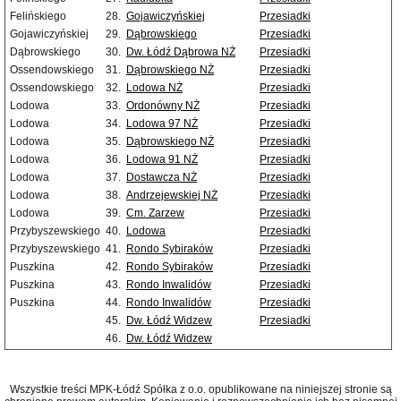
Felińskiego
28.
Gojawiczyńskiej
Przesiadki
Gojawiczyńskiej
29.
Dąbrowskiego
Przesiadki
Dąbrowskiego
30.
Dw. Łódź Dąbrowa NŻ
Przesiadki
Ossendowskiego
31.
Dąbrowskiego NŻ
Przesiadki
Ossendowskiego
32.
Lodowa NŻ
Przesiadki
Lodowa
33.
Ordonówny NŻ
Przesiadki
Lodowa
34.
Lodowa 97 NŻ
Przesiadki
Lodowa
35.
Dąbrowskiego NŻ
Przesiadki
Lodowa
36.
Lodowa 91 NŻ
Przesiadki
Lodowa
37.
Dostawcza NŻ
Przesiadki
Lodowa
38.
Andrzejewskiej NŻ
Przesiadki
Lodowa
39.
Cm. Zarzew
Przesiadki
Przybyszewskiego
40.
Lodowa
Przesiadki
Przybyszewskiego
41.
Rondo Sybiraków
Przesiadki
Puszkina
42.
Rondo Sybiraków
Przesiadki
Puszkina
43.
Rondo Inwalidów
Przesiadki
Puszkina
44.
Rondo Inwalidów
Przesiadki
45.
Dw. Łódź Widzew
Przesiadki
46.
Dw. Łódź Widzew
Wszystkie treści MPK-Łódź Spółka z o.o. opublikowane na niniejszej stronie są