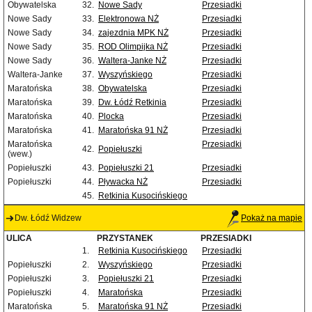
Obywatelska
32.
Nowe Sady
Przesiadki
Nowe Sady
33.
Elektronowa NŻ
Przesiadki
Nowe Sady
34.
zajezdnia MPK NŻ
Przesiadki
Nowe Sady
35.
ROD Olimpijka NŻ
Przesiadki
Nowe Sady
36.
Waltera-Janke NŻ
Przesiadki
Waltera-Janke
37.
Wyszyńskiego
Przesiadki
Maratońska
38.
Obywatelska
Przesiadki
Maratońska
39.
Dw. Łódź Retkinia
Przesiadki
Maratońska
40.
Plocka
Przesiadki
Maratońska
41.
Maratońska 91 NŻ
Przesiadki
Maratońska
Przesiadki
42.
Popiełuszki
(wew.)
Popiełuszki
43.
Popiełuszki 21
Przesiadki
Popiełuszki
44.
Pływacka NŻ
Przesiadki
45.
Retkinia Kusocińskiego
Dw. Łódź Widzew
Pokaż na mapie
ULICA
PRZYSTANEK
PRZESIADKI
1.
Retkinia Kusocińskiego
Przesiadki
Popiełuszki
2.
Wyszyńskiego
Przesiadki
Popiełuszki
3.
Popiełuszki 21
Przesiadki
Popiełuszki
4.
Maratońska
Przesiadki
Maratońska
5.
Maratońska 91 NŻ
Przesiadki