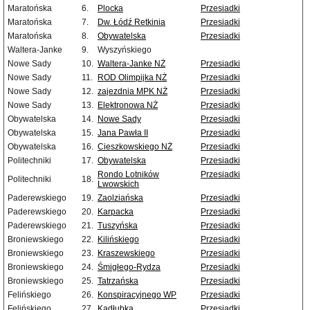
Maratońska
6.
Plocka
Przesiadki
Maratońska
7.
Dw. Łódź Retkinia
Przesiadki
Maratońska
8.
Obywatelska
Przesiadki
Waltera-Janke
9.
Wyszyńskiego
Nowe Sady
10.
Waltera-Janke NŻ
Przesiadki
Nowe Sady
11.
ROD Olimpijka NŻ
Przesiadki
Nowe Sady
12.
zajezdnia MPK NŻ
Przesiadki
Nowe Sady
13.
Elektronowa NŻ
Przesiadki
Obywatelska
14.
Nowe Sady
Przesiadki
Obywatelska
15.
Jana Pawła II
Przesiadki
Obywatelska
16.
Cieszkowskiego NŻ
Przesiadki
Politechniki
17.
Obywatelska
Przesiadki
Rondo Lotników
Przesiadki
Politechniki
18.
Lwowskich
Paderewskiego
19.
Zaolziańska
Przesiadki
Paderewskiego
20.
Karpacka
Przesiadki
Paderewskiego
21.
Tuszyńska
Przesiadki
Broniewskiego
22.
Kilińskiego
Przesiadki
Broniewskiego
23.
Kraszewskiego
Przesiadki
Broniewskiego
24.
Śmigłego-Rydza
Przesiadki
Broniewskiego
25.
Tatrzańska
Przesiadki
Felińskiego
26.
Konspiracyjnego WP
Przesiadki
Felińskiego
27.
Kadłubka
Przesiadki