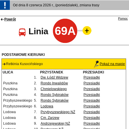
Od dnia 8 czerwca 2026 r., (poniedziałek), zmiana trasy
Pomoc
Powrót
69A
Linia
PODSTAWOWE KIERUNKI
Retkinia Kusocińskiego
Pokaż na mapie
ULICA
PRZYSTANEK
PRZESIADKI
1.
Dw. Łódź Widzew
Przesiadki
Puszkina
2.
Rondo Inwalidów
Przesiadki
Puszkina
3.
Chmielowskiego
Przesiadki
Puszkina
4.
Rondo Sybiraków
Przesiadki
Przybyszewskiego
5.
Rondo Sybiraków
Przesiadki
Przybyszewskiego
6.
Lodowa
Przesiadki
Lodowa
7.
Przybyszewskiego NŻ
Przesiadki
Lodowa
8.
Cm. Zarzew
Przesiadki
Lodowa
9.
Andrzejewskiej NŻ
Przesiadki