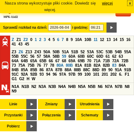
Nasza strona wykorzystuje pliki cookie. Dowiedz się
więcej
x
#
więcej.
Sprawdź rozkład na dzień:
i godzinę:
Z
Z1
Z2
0
1
2
3
4
5
6
7
8
9
10A
10B
11
12
13
14
15
16
41
43
45
Z3
Z6
Z13
Z43
50A
50B
51A
51B
52
53A
53C
53B
54B
55A
55B
55C
56
57
58A
58B
59
60A
60B
60C
60D
61
62
63
64A
64B
65A
65B
66
67
68
69A
69B
70
71A
71B
72A
72B
73
75A
75B
76
77
78
80A
80B
81A
81B
82A
82B
83
84A
84B
85A
85B
86
87A
87B
88A
88B
88C
88D
89
90
91A
91B
91C
92A
92B
93
94
96
97A
97B
99
100
101
201
202
6.
F1
G1
G2
H
W
N1A
N1B
N2
N3A
N3B
N4A
N4B
N5A
N5B
N6
N7A
N7B
N8
N9
Linie
Zmiany
Utrudnienia
Przystanki
Połączenia
Schematy
Pobierz