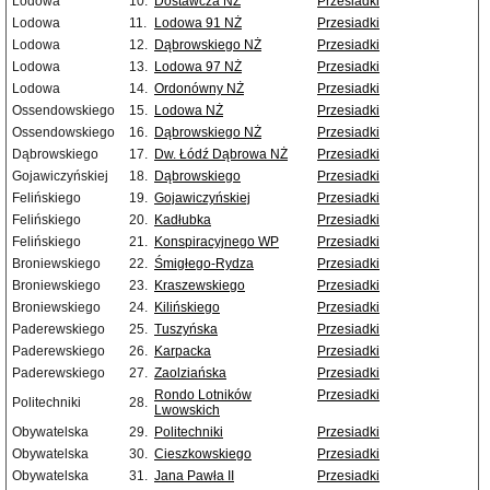
Lodowa
10.
Dostawcza NŻ
Przesiadki
Lodowa
11.
Lodowa 91 NŻ
Przesiadki
Lodowa
12.
Dąbrowskiego NŻ
Przesiadki
Lodowa
13.
Lodowa 97 NŻ
Przesiadki
Lodowa
14.
Ordonówny NŻ
Przesiadki
Ossendowskiego
15.
Lodowa NŻ
Przesiadki
Ossendowskiego
16.
Dąbrowskiego NŻ
Przesiadki
Dąbrowskiego
17.
Dw. Łódź Dąbrowa NŻ
Przesiadki
Gojawiczyńskiej
18.
Dąbrowskiego
Przesiadki
Felińskiego
19.
Gojawiczyńskiej
Przesiadki
Felińskiego
20.
Kadłubka
Przesiadki
Felińskiego
21.
Konspiracyjnego WP
Przesiadki
Broniewskiego
22.
Śmigłego-Rydza
Przesiadki
Broniewskiego
23.
Kraszewskiego
Przesiadki
Broniewskiego
24.
Kilińskiego
Przesiadki
Paderewskiego
25.
Tuszyńska
Przesiadki
Paderewskiego
26.
Karpacka
Przesiadki
Paderewskiego
27.
Zaolziańska
Przesiadki
Rondo Lotników
Przesiadki
Politechniki
28.
Lwowskich
Obywatelska
29.
Politechniki
Przesiadki
Obywatelska
30.
Cieszkowskiego
Przesiadki
Obywatelska
31.
Jana Pawła II
Przesiadki