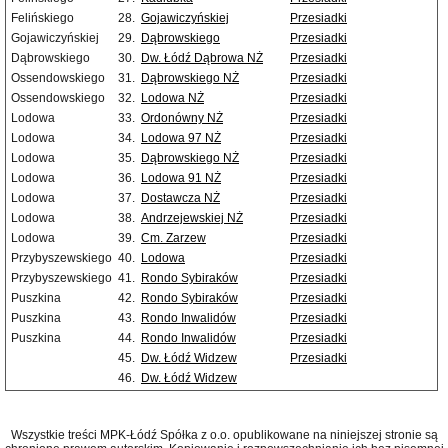
Felińskiego
28.
Gojawiczyńskiej
Przesiadki
Gojawiczyńskiej
29.
Dąbrowskiego
Przesiadki
Dąbrowskiego
30.
Dw. Łódź Dąbrowa NŻ
Przesiadki
Ossendowskiego
31.
Dąbrowskiego NŻ
Przesiadki
Ossendowskiego
32.
Lodowa NŻ
Przesiadki
Lodowa
33.
Ordonówny NŻ
Przesiadki
Lodowa
34.
Lodowa 97 NŻ
Przesiadki
Lodowa
35.
Dąbrowskiego NŻ
Przesiadki
Lodowa
36.
Lodowa 91 NŻ
Przesiadki
Lodowa
37.
Dostawcza NŻ
Przesiadki
Lodowa
38.
Andrzejewskiej NŻ
Przesiadki
Lodowa
39.
Cm. Zarzew
Przesiadki
Przybyszewskiego
40.
Lodowa
Przesiadki
Przybyszewskiego
41.
Rondo Sybiraków
Przesiadki
Puszkina
42.
Rondo Sybiraków
Przesiadki
Puszkina
43.
Rondo Inwalidów
Przesiadki
Puszkina
44.
Rondo Inwalidów
Przesiadki
45.
Dw. Łódź Widzew
Przesiadki
46.
Dw. Łódź Widzew
Wszystkie treści MPK-Łódź Spółka z o.o. opublikowane na niniejszej stronie są