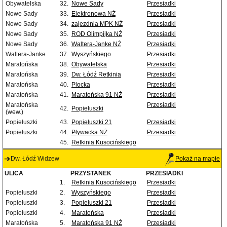
Obywatelska
32.
Nowe Sady
Przesiadki
Nowe Sady
33.
Elektronowa NŻ
Przesiadki
Nowe Sady
34.
zajezdnia MPK NŻ
Przesiadki
Nowe Sady
35.
ROD Olimpijka NŻ
Przesiadki
Nowe Sady
36.
Waltera-Janke NŻ
Przesiadki
Waltera-Janke
37.
Wyszyńskiego
Przesiadki
Maratońska
38.
Obywatelska
Przesiadki
Maratońska
39.
Dw. Łódź Retkinia
Przesiadki
Maratońska
40.
Plocka
Przesiadki
Maratońska
41.
Maratońska 91 NŻ
Przesiadki
Maratońska
Przesiadki
42.
Popiełuszki
(wew.)
Popiełuszki
43.
Popiełuszki 21
Przesiadki
Popiełuszki
44.
Pływacka NŻ
Przesiadki
45.
Retkinia Kusocińskiego
Dw. Łódź Widzew
Pokaż na mapie
ULICA
PRZYSTANEK
PRZESIADKI
1.
Retkinia Kusocińskiego
Przesiadki
Popiełuszki
2.
Wyszyńskiego
Przesiadki
Popiełuszki
3.
Popiełuszki 21
Przesiadki
Popiełuszki
4.
Maratońska
Przesiadki
Maratońska
5.
Maratońska 91 NŻ
Przesiadki