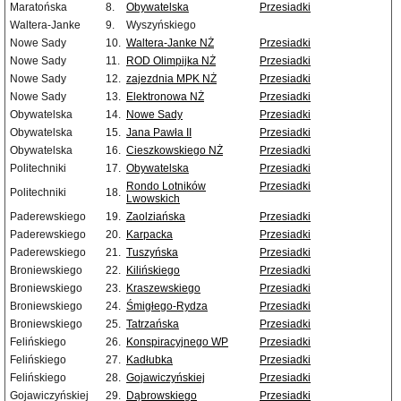
Maratońska
8.
Obywatelska
Przesiadki
Waltera-Janke
9.
Wyszyńskiego
Nowe Sady
10.
Waltera-Janke NŻ
Przesiadki
Nowe Sady
11.
ROD Olimpijka NŻ
Przesiadki
Nowe Sady
12.
zajezdnia MPK NŻ
Przesiadki
Nowe Sady
13.
Elektronowa NŻ
Przesiadki
Obywatelska
14.
Nowe Sady
Przesiadki
Obywatelska
15.
Jana Pawła II
Przesiadki
Obywatelska
16.
Cieszkowskiego NŻ
Przesiadki
Politechniki
17.
Obywatelska
Przesiadki
Rondo Lotników
Przesiadki
Politechniki
18.
Lwowskich
Paderewskiego
19.
Zaolziańska
Przesiadki
Paderewskiego
20.
Karpacka
Przesiadki
Paderewskiego
21.
Tuszyńska
Przesiadki
Broniewskiego
22.
Kilińskiego
Przesiadki
Broniewskiego
23.
Kraszewskiego
Przesiadki
Broniewskiego
24.
Śmigłego-Rydza
Przesiadki
Broniewskiego
25.
Tatrzańska
Przesiadki
Felińskiego
26.
Konspiracyjnego WP
Przesiadki
Felińskiego
27.
Kadłubka
Przesiadki
Felińskiego
28.
Gojawiczyńskiej
Przesiadki
Gojawiczyńskiej
29.
Dąbrowskiego
Przesiadki