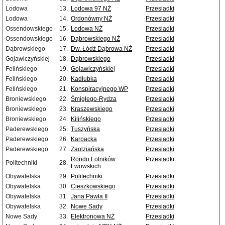
Lodowa
13.
Lodowa 97 NŻ
Przesiadki
Lodowa
14.
Ordonówny NŻ
Przesiadki
Ossendowskiego
15.
Lodowa NŻ
Przesiadki
Ossendowskiego
16.
Dąbrowskiego NŻ
Przesiadki
Dąbrowskiego
17.
Dw. Łódź Dąbrowa NŻ
Przesiadki
Gojawiczyńskiej
18.
Dąbrowskiego
Przesiadki
Felińskiego
19.
Gojawiczyńskiej
Przesiadki
Felińskiego
20.
Kadłubka
Przesiadki
Felińskiego
21.
Konspiracyjnego WP
Przesiadki
Broniewskiego
22.
Śmigłego-Rydza
Przesiadki
Broniewskiego
23.
Kraszewskiego
Przesiadki
Broniewskiego
24.
Kilińskiego
Przesiadki
Paderewskiego
25.
Tuszyńska
Przesiadki
Paderewskiego
26.
Karpacka
Przesiadki
Paderewskiego
27.
Zaolziańska
Przesiadki
Rondo Lotników
Przesiadki
Politechniki
28.
Lwowskich
Obywatelska
29.
Politechniki
Przesiadki
Obywatelska
30.
Cieszkowskiego
Przesiadki
Obywatelska
31.
Jana Pawła II
Przesiadki
Obywatelska
32.
Nowe Sady
Przesiadki
Nowe Sady
33.
Elektronowa NŻ
Przesiadki