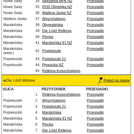
Nowe Sady
34.
zajezdnia MPK NŻ
Przesiadki
Nowe Sady
35.
ROD Olimpijka NŻ
Przesiadki
Nowe Sady
36.
Waltera-Janke NŻ
Przesiadki
Waltera-Janke
37.
Wyszyńskiego
Przesiadki
Maratońska
38.
Obywatelska
Przesiadki
Maratońska
39.
Dw. Łódź Retkinia
Przesiadki
Maratońska
40.
Plocka
Przesiadki
Maratońska
41.
Maratońska 91 NŻ
Przesiadki
Maratońska
Przesiadki
42.
Popiełuszki
(wew.)
Popiełuszki
43.
Popiełuszki 21
Przesiadki
Popiełuszki
44.
Pływacka NŻ
Przesiadki
45.
Retkinia Kusocińskiego
Dw. Łódź Widzew
Pokaż na mapie
ULICA
PRZYSTANEK
PRZESIADKI
1.
Retkinia Kusocińskiego
Przesiadki
Popiełuszki
2.
Wyszyńskiego
Przesiadki
Popiełuszki
3.
Popiełuszki 21
Przesiadki
Popiełuszki
4.
Maratońska
Przesiadki
Maratońska
5.
Maratońska 91 NŻ
Przesiadki
Maratońska
6.
Plocka
Przesiadki
Maratońska
7.
Dw. Łódź Retkinia
Przesiadki