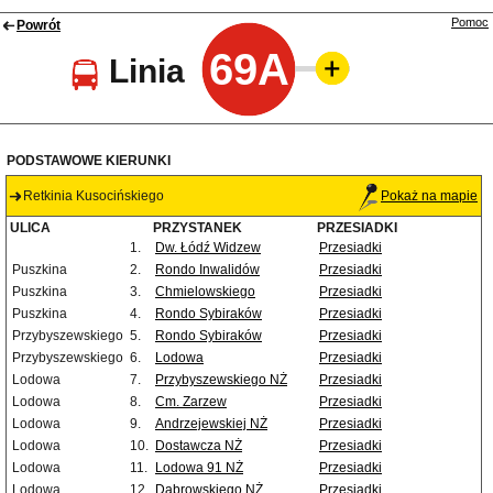
Pomoc
Powrót
69A
Linia
PODSTAWOWE KIERUNKI
Retkinia Kusocińskiego
Pokaż na mapie
ULICA
PRZYSTANEK
PRZESIADKI
1.
Dw. Łódź Widzew
Przesiadki
Puszkina
2.
Rondo Inwalidów
Przesiadki
Puszkina
3.
Chmielowskiego
Przesiadki
Puszkina
4.
Rondo Sybiraków
Przesiadki
Przybyszewskiego
5.
Rondo Sybiraków
Przesiadki
Przybyszewskiego
6.
Lodowa
Przesiadki
Lodowa
7.
Przybyszewskiego NŻ
Przesiadki
Lodowa
8.
Cm. Zarzew
Przesiadki
Lodowa
9.
Andrzejewskiej NŻ
Przesiadki
Lodowa
10.
Dostawcza NŻ
Przesiadki
Lodowa
11.
Lodowa 91 NŻ
Przesiadki
Lodowa
12.
Dąbrowskiego NŻ
Przesiadki