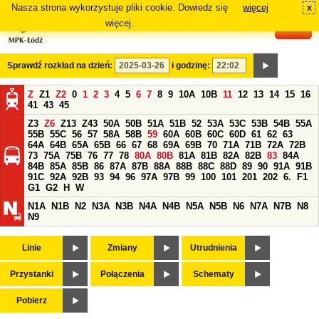
Nasza strona wykorzystuje pliki cookie. Dowiedz się
więcej
x
#
więcej.
Sprawdź rozkład na dzień:
i godzinę:
Z
Z1
Z2
0
1
2
3
4
5
6
7
8
9
10A
10B
11
12
13
14
15
16
41
43
45
Z3
Z6
Z13
Z43
50A
50B
51A
51B
52
53A
53C
53B
54B
55A
55B
55C
56
57
58A
58B
59
60A
60B
60C
60D
61
62
63
64A
64B
65A
65B
66
67
68
69A
69B
70
71A
71B
72A
72B
73
75A
75B
76
77
78
80A
80B
81A
81B
82A
82B
83
84A
84B
85A
85B
86
87A
87B
88A
88B
88C
88D
89
90
91A
91B
91C
92A
92B
93
94
96
97A
97B
99
100
101
201
202
6.
F1
G1
G2
H
W
N1A
N1B
N2
N3A
N3B
N4A
N4B
N5A
N5B
N6
N7A
N7B
N8
N9
Linie
Zmiany
Utrudnienia
Przystanki
Połączenia
Schematy
Pobierz