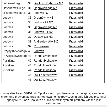
Dąbrowskiego
30.
Dw. Łódź Dąbrowa NŻ
Przesiadki
Ossendowskiego
31.
Dąbrowskiego NŻ
Przesiadki
Ossendowskiego
32.
Lodowa NŻ
Przesiadki
Lodowa
33.
Ordonówny NŻ
Przesiadki
Lodowa
34.
Lodowa 97 NŻ
Przesiadki
Lodowa
35.
Dąbrowskiego NŻ
Przesiadki
Lodowa
36.
Lodowa 91 NŻ
Przesiadki
Lodowa
37.
Dostawcza NŻ
Przesiadki
Lodowa
38.
Andrzejewskiej NŻ
Przesiadki
Lodowa
39.
Cm. Zarzew
Przesiadki
Przybyszewskiego
40.
Lodowa
Przesiadki
Przybyszewskiego
41.
Rondo Sybiraków
Przesiadki
Puszkina
42.
Rondo Sybiraków
Przesiadki
Puszkina
43.
Rondo Inwalidów
Przesiadki
Puszkina
44.
Rondo Inwalidów
Przesiadki
45.
Dw. Łódź Widzew
Przesiadki
46.
Dw. Łódź Widzew
Wszystkie treści MPK-Łódź Spółka z o.o. opublikowane na niniejszej stronie są
chronione prawem autorskim. Kopiowanie i rozpowszechnianie ich bez pisemnej
zgody MPK-Łódź Spółka z o.o. dla celów innych niż potrzeby własne jest
zabronione.