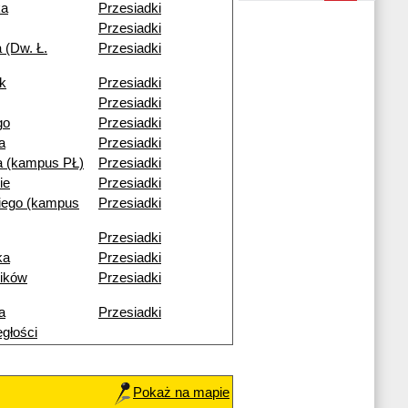
ka
Przesiadki
Przesiadki
 (Dw. Ł.
Przesiadki
k
Przesiadki
Przesiadki
go
Przesiadki
a
Przesiadki
 (kampus PŁ)
Przesiadki
ie
Przesiadki
iego (kampus
Przesiadki
Przesiadki
ka
Przesiadki
ików
Przesiadki
a
Przesiadki
egłości
Pokaż na mapie