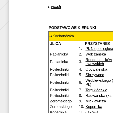
Powrót
PODSTAWOWE KIERUNKI
Kochanówka
ULICA
PRZYSTANEK
1.
Pl. Niepodległoś
Pabianicka
2.
Wólczańska
Rondo Lotników
Pabianicka
3.
Lwowskich
Politechniki
4.
Obywatelska
Politechniki
5.
Skrzywana
Wróblewskiego 
Politechniki
6.
PŁ)
Politechniki
7.
Targi Łódzkie
Politechniki
8.
Radwańska (ka
Żeromskiego
9.
Mickiewicza
Żeromskiego
10.
Kopernika
Kopernika
11.
Łąkowa