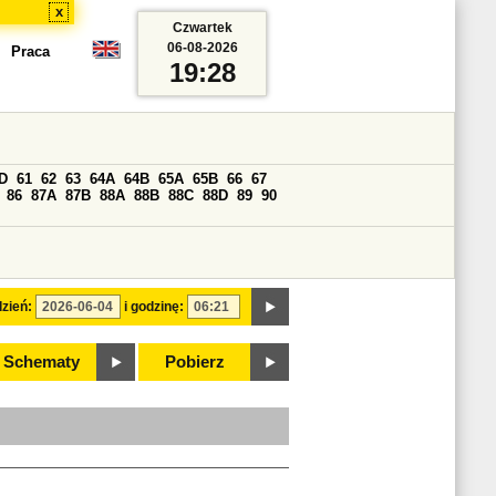
x
Czwartek
06-08-2026
Praca
19:28
D
61
62
63
64A
64B
65A
65B
66
67
86
87A
87B
88A
88B
88C
88D
89
90
zień:
i godzinę:
Schematy
Pobierz