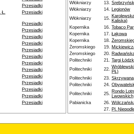
Włókniarzy
13.
Srebrzyńs
Przesiadki
Włókniarzy
14.
Legionów
 Ł.
Przesiadki
Karolewska
Włókniarzy
15.
Kaliska)
Przesiadki
Kopernika
16.
Tobaco Par
Przesiadki
Kopernika
17.
Łąkowa
Przesiadki
Kopernika
18.
Żeromskie
Przesiadki
Żeromskiego
19.
Mickiewicz
Przesiadki
Żeromskiego
20.
Radwańska
Przesiadki
Politechniki
21.
Targi Łódzk
Przesiadki
Wróblewsk
Politechniki
22.
Przesiadki
PŁ)
Przesiadki
Politechniki
23.
Skrzywana
Przesiadki
Politechniki
24.
Obywatels
Przesiadki
Rondo Lotn
Politechniki
25.
Przesiadki
Lwowskich
Przesiadki
Pabianicka
26.
Wólczańsk
27.
Pl. Niepodl