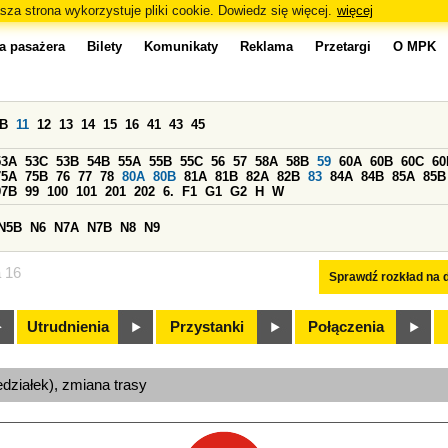
sza strona wykorzystuje pliki cookie. Dowiedz się więcej.
więcej
a pasażera
Bilety
Komunikaty
Reklama
Przetargi
O MPK
0B
11
12
13
14
15
16
41
43
45
53A
53C
53B
54B
55A
55B
55C
56
57
58A
58B
59
60A
60B
60C
60
75A
75B
76
77
78
80A
80B
81A
81B
82A
82B
83
84A
84B
85A
85B
97B
99
100
101
201
202
6.
F1
G1
G2
H
W
N5B
N6
N7A
N7B
N8
N9
a 16
Sprawdź rozkład na d
Utrudnienia
Przystanki
Połączenia
edziałek), zmiana trasy