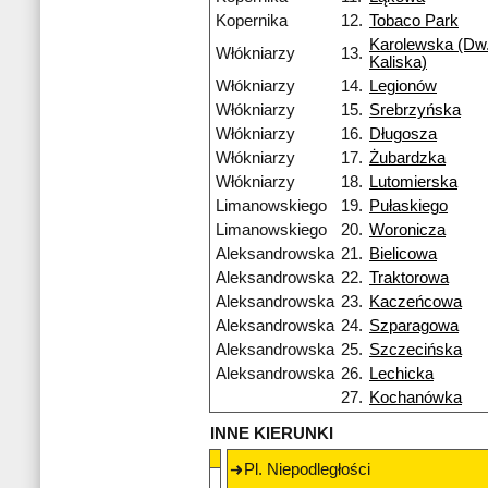
Kopernika
12.
Tobaco Park
Karolewska (Dw.
Włókniarzy
13.
Kaliska)
Włókniarzy
14.
Legionów
Włókniarzy
15.
Srebrzyńska
Włókniarzy
16.
Długosza
Włókniarzy
17.
Żubardzka
Włókniarzy
18.
Lutomierska
Limanowskiego
19.
Pułaskiego
Limanowskiego
20.
Woronicza
Aleksandrowska
21.
Bielicowa
Aleksandrowska
22.
Traktorowa
Aleksandrowska
23.
Kaczeńcowa
Aleksandrowska
24.
Szparagowa
Aleksandrowska
25.
Szczecińska
Aleksandrowska
26.
Lechicka
27.
Kochanówka
INNE KIERUNKI
Pl. Niepodległości