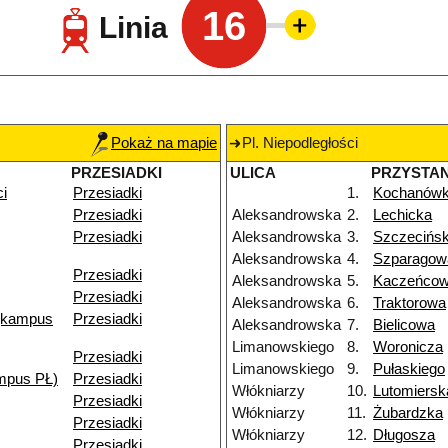
16
Linia
Pokaż na mapie
Pl. Niepodległości
PRZESIADKI
ULICA
PRZYSTA
ci
Przesiadki
1.
Kochanów
Przesiadki
Aleksandrowska
2.
Lechicka
Przesiadki
Aleksandrowska
3.
Szczecińs
Aleksandrowska
4.
Szparagow
Przesiadki
Aleksandrowska
5.
Kaczeńco
Przesiadki
Aleksandrowska
6.
Traktorowa
(kampus
Przesiadki
Aleksandrowska
7.
Bielicowa
Limanowskiego
8.
Woronicza
Przesiadki
Limanowskiego
9.
Pułaskiego
mpus PŁ)
Przesiadki
Włókniarzy
10.
Lutomiersk
Przesiadki
Włókniarzy
11.
Żubardzka
Przesiadki
Włókniarzy
12.
Długosza
Przesiadki