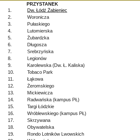
PRZYSTANEK
1.
Dw. Łódź Żabieniec
2.
Woronicza
3.
Pułaskiego
4.
Lutomierska
5.
Żubardzka
6.
Długosza
7.
Srebrzyńska
8.
Legionów
9.
Karolewska (Dw. Ł. Kaliska)
10.
Tobaco Park
11.
Łąkowa
12.
Żeromskiego
13.
Mickiewicza
14.
Radwańska (kampus PŁ)
15.
Targi Łódzkie
16.
Wróblewskiego (kampus PŁ)
17.
Skrzywana
18.
Obywatelska
19.
Rondo Lotników Lwowskich