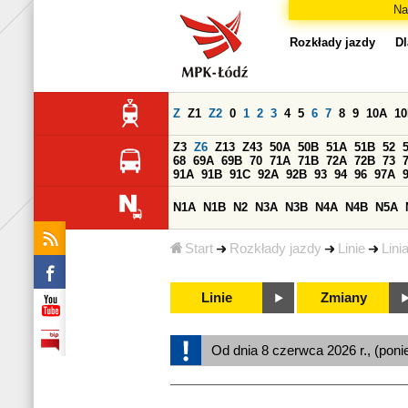
Na
Rozkłady jazdy
Dl
Z
Z1
Z2
0
1
2
3
4
5
6
7
8
9
10A
1
Z3
Z6
Z13
Z43
50A
50B
51A
51B
52
68
69A
69B
70
71A
71B
72A
72B
73
91A
91B
91C
92A
92B
93
94
96
97A
N1A
N1B
N2
N3A
N3B
N4A
N4B
N5A
Start
Rozkłady jazdy
Linie
Lini
Linie
Zmiany
Od dnia 8 czerwca 2026 r., (poni