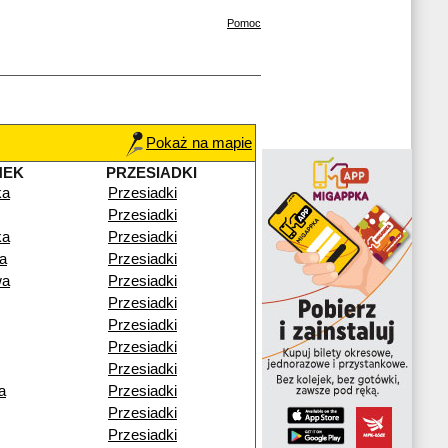
Pomoc
Pokaż na mapie
NEK
PRZESIADKI
ka
Przesiadki
Przesiadki
ka
Przesiadki
a
Przesiadki
wa
Przesiadki
Przesiadki
Przesiadki
Przesiadki
Przesiadki
a
Przesiadki
Przesiadki
Przesiadki