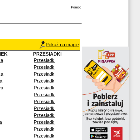
Pomoc
Pokaż na mapie
NEK
PRZESIADKI
ka
Przesiadki
Przesiadki
ka
Przesiadki
a
Przesiadki
wa
Przesiadki
Przesiadki
Przesiadki
Przesiadki
Przesiadki
a
Przesiadki
Przesiadki
Przesiadki