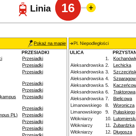
16
Linia
Pokaż na mapie
Pl. Niepodległości
PRZESIADKI
ULICA
PRZYSTA
ci
Przesiadki
1.
Kochanów
Przesiadki
Aleksandrowska
2.
Lechicka
Przesiadki
Aleksandrowska
3.
Szczecińs
Aleksandrowska
4.
Szparagow
Przesiadki
Aleksandrowska
5.
Kaczeńco
Przesiadki
Aleksandrowska
6.
Traktorowa
(kampus
Przesiadki
Aleksandrowska
7.
Bielicowa
Limanowskiego
8.
Woronicza
Przesiadki
Limanowskiego
9.
Pułaskiego
mpus PŁ)
Przesiadki
Włókniarzy
10.
Lutomiersk
Przesiadki
Włókniarzy
11.
Żubardzka
Przesiadki
Włókniarzy
12.
Długosza
Przesiadki