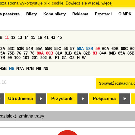
sza strona wykorzystuje pliki cookie. Dowiedz się więcej.
więcej
a pasażera
Bilety
Komunikaty
Reklama
Przetargi
O MPK
0B
11
12
13
14
15
16
41
43
45
53A
53C
53B
54B
55A
55B
55C
56
57
58A
58B
59
60A
60B
60C
60
75A
75B
76
77
78
80A
80B
81A
81B
82A
82B
83
84A
84B
85A
85B
97B
99
100
101
201
202
6.
F1
G1
G2
H
W
N5B
N6
N7A
N7B
N8
N9
a 16
Sprawdź rozkład na d
Utrudnienia
Przystanki
Połączenia
edziałek), zmiana trasy