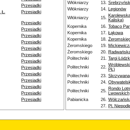
Włókniarzy
13.
Srebrzyńs
Przesiadki
Włókniarzy
14.
Legionów
 Ł.
Przesiadki
Karolewska
Włókniarzy
15.
Kaliska)
Przesiadki
Kopernika
16.
Tobaco Par
Przesiadki
Kopernika
17.
Łąkowa
Przesiadki
Kopernika
18.
Żeromskie
Przesiadki
Żeromskiego
19.
Mickiewicz
Przesiadki
Żeromskiego
20.
Radwańska
Przesiadki
Politechniki
21.
Targi Łódzk
Przesiadki
Wróblewsk
Politechniki
22.
Przesiadki
PŁ)
Przesiadki
Politechniki
23.
Skrzywana
Przesiadki
Politechniki
24.
Obywatels
Przesiadki
Rondo Lotn
Politechniki
25.
Przesiadki
Lwowskich
Przesiadki
Pabianicka
26.
Wólczańsk
27.
Pl. Niepodl