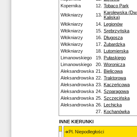
Kopernika
12.
Tobaco Park
Karolewska (Dw.
Włókniarzy
13.
Kaliska)
Włókniarzy
14.
Legionów
Włókniarzy
15.
Srebrzyńska
Włókniarzy
16.
Długosza
Włókniarzy
17.
Żubardzka
Włókniarzy
18.
Lutomierska
Limanowskiego
19.
Pułaskiego
Limanowskiego
20.
Woronicza
Aleksandrowska
21.
Bielicowa
Aleksandrowska
22.
Traktorowa
Aleksandrowska
23.
Kaczeńcowa
Aleksandrowska
24.
Szparagowa
Aleksandrowska
25.
Szczecińska
Aleksandrowska
26.
Lechicka
27.
Kochanówka
INNE KIERUNKI
Pl. Niepodległości