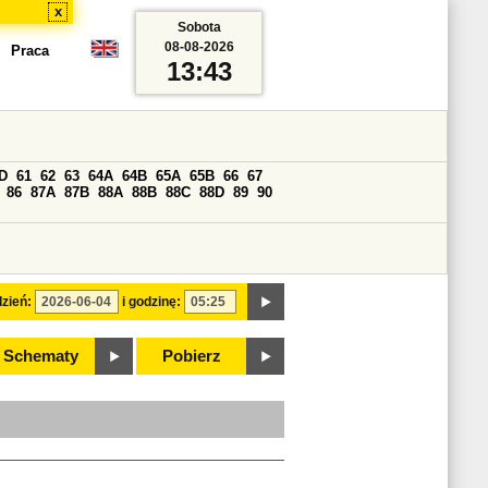
x
Sobota
08-08-2026
Praca
13:43
D
61
62
63
64A
64B
65A
65B
66
67
86
87A
87B
88A
88B
88C
88D
89
90
zień:
i godzinę:
Schematy
Pobierz