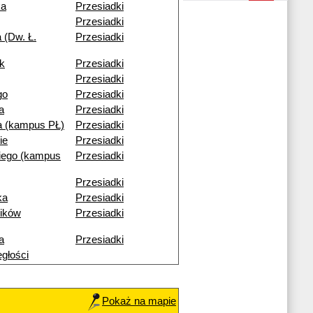
ka
Przesiadki
Przesiadki
 (Dw. Ł.
Przesiadki
k
Przesiadki
Przesiadki
go
Przesiadki
a
Przesiadki
 (kampus PŁ)
Przesiadki
ie
Przesiadki
iego (kampus
Przesiadki
Przesiadki
ka
Przesiadki
ików
Przesiadki
a
Przesiadki
egłości
Pokaż na mapie