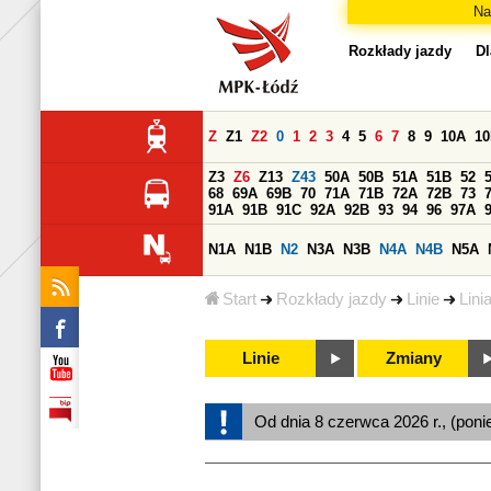
Na
Rozkłady jazdy
Dl
Z
Z1
Z2
0
1
2
3
4
5
6
7
8
9
10A
1
Z3
Z6
Z13
Z43
50A
50B
51A
51B
52
68
69A
69B
70
71A
71B
72A
72B
73
91A
91B
91C
92A
92B
93
94
96
97A
N1A
N1B
N2
N3A
N3B
N4A
N4B
N5A
Start
Rozkłady jazdy
Linie
Lini
Linie
Zmiany
Od dnia 8 czerwca 2026 r., (poni