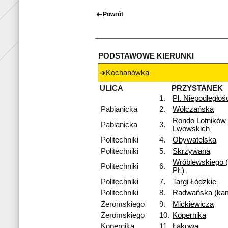
Powrót
PODSTAWOWE KIERUNKI
Kochanówka
ULICA
PRZYSTANEK
1.
Pl. Niepodległoś
Pabianicka
2.
Wólczańska
Rondo Lotników
Pabianicka
3.
Lwowskich
Politechniki
4.
Obywatelska
Politechniki
5.
Skrzywana
Wróblewskiego 
Politechniki
6.
PŁ)
Politechniki
7.
Targi Łódzkie
Politechniki
8.
Radwańska (ka
Żeromskiego
9.
Mickiewicza
Żeromskiego
10.
Kopernika
Kopernika
11.
Łąkowa