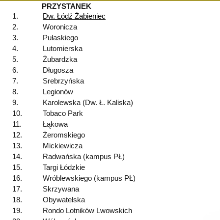
PRZYSTANEK
1.
Dw. Łódź Żabieniec
2.
Woronicza
3.
Pułaskiego
4.
Lutomierska
5.
Żubardzka
6.
Długosza
7.
Srebrzyńska
8.
Legionów
9.
Karolewska (Dw. Ł. Kaliska)
10.
Tobaco Park
11.
Łąkowa
12.
Żeromskiego
13.
Mickiewicza
14.
Radwańska (kampus PŁ)
15.
Targi Łódzkie
16.
Wróblewskiego (kampus PŁ)
17.
Skrzywana
18.
Obywatelska
19.
Rondo Lotników Lwowskich