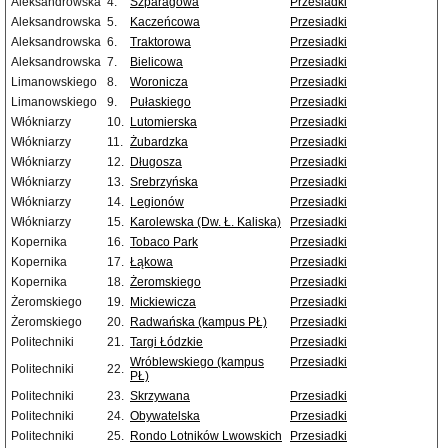
Aleksandrowska
4.
Szparagowa
Przesiadki
Aleksandrowska
5.
Kaczeńcowa
Przesiadki
Aleksandrowska
6.
Traktorowa
Przesiadki
Aleksandrowska
7.
Bielicowa
Przesiadki
Limanowskiego
8.
Woronicza
Przesiadki
Limanowskiego
9.
Pułaskiego
Przesiadki
Włókniarzy
10.
Lutomierska
Przesiadki
Włókniarzy
11.
Żubardzka
Przesiadki
Włókniarzy
12.
Długosza
Przesiadki
Włókniarzy
13.
Srebrzyńska
Przesiadki
Włókniarzy
14.
Legionów
Przesiadki
Włókniarzy
15.
Karolewska (Dw. Ł. Kaliska)
Przesiadki
Kopernika
16.
Tobaco Park
Przesiadki
Kopernika
17.
Łąkowa
Przesiadki
Kopernika
18.
Żeromskiego
Przesiadki
Żeromskiego
19.
Mickiewicza
Przesiadki
Żeromskiego
20.
Radwańska (kampus PŁ)
Przesiadki
Politechniki
21.
Targi Łódzkie
Przesiadki
Wróblewskiego (kampus
Przesiadki
Politechniki
22.
PŁ)
Politechniki
23.
Skrzywana
Przesiadki
Politechniki
24.
Obywatelska
Przesiadki
Politechniki
25.
Rondo Lotników Lwowskich
Przesiadki