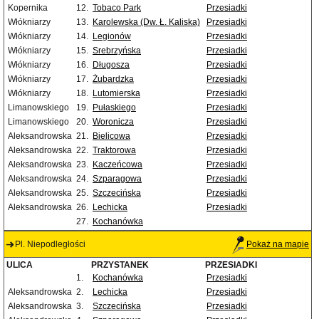
Kopernika
12.
Tobaco Park
Przesiadki
Włókniarzy
13.
Karolewska (Dw. Ł. Kaliska)
Przesiadki
Włókniarzy
14.
Legionów
Przesiadki
Włókniarzy
15.
Srebrzyńska
Przesiadki
Włókniarzy
16.
Długosza
Przesiadki
Włókniarzy
17.
Żubardzka
Przesiadki
Włókniarzy
18.
Lutomierska
Przesiadki
Limanowskiego
19.
Pułaskiego
Przesiadki
Limanowskiego
20.
Woronicza
Przesiadki
Aleksandrowska
21.
Bielicowa
Przesiadki
Aleksandrowska
22.
Traktorowa
Przesiadki
Aleksandrowska
23.
Kaczeńcowa
Przesiadki
Aleksandrowska
24.
Szparagowa
Przesiadki
Aleksandrowska
25.
Szczecińska
Przesiadki
Aleksandrowska
26.
Lechicka
Przesiadki
27.
Kochanówka
Pl. Niepodległości
Pokaż na mapie
ULICA
PRZYSTANEK
PRZESIADKI
1.
Kochanówka
Przesiadki
Aleksandrowska
2.
Lechicka
Przesiadki
Aleksandrowska
3.
Szczecińska
Przesiadki