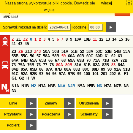
Nasza strona wykorzystuje pliki cookie. Dowiedz się
więcej
x
#
więcej.
Sprawdź rozkład na dzień:
i godzinę:
Z
Z1
Z2
0
1
2
3
4
5
6
7
8
9
10A
10B
11
12
13
14
15
16
41
43
45
Z3
Z6
Z13
Z43
50A
50B
51A
51B
52
53A
53C
53B
54B
55A
55B
55C
56
57
58A
58B
59
60A
60B
60C
60D
61
62
63
64A
64B
65A
65B
66
67
68
69A
69B
70
71A
71B
72A
72B
73
75A
75B
76
77
78
80A
80B
81A
81B
82A
82B
83
84A
84B
85A
85B
86
87A
87B
88A
88B
88C
88D
89
90
91A
91B
91C
92A
92B
93
94
96
97A
97B
99
100
101
201
202
6.
F1
G1
G2
H
W
N1A
N1B
N2
N3A
N3B
N4A
N4B
N5A
N5B
N6
N7A
N7B
N8
N9
Linie
Zmiany
Utrudnienia
Przystanki
Połączenia
Schematy
Pobierz