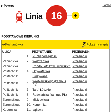
Pomoc
Powrót
16
Linia
PODSTAWOWE KIERUNKI
Kochanówka
Pokaż na mapie
ULICA
PRZYSTANEK
PRZESIADKI
1.
Pl. Niepodległości
Przesiadki
Pabianicka
2.
Wólczańska
Przesiadki
Pabianicka
3.
Rondo Lotników Lwowskich
Przesiadki
Politechniki
4.
Obywatelska
Przesiadki
Politechniki
5.
Skrzywana
Przesiadki
Wróblewskiego (kampus
Przesiadki
Politechniki
6.
PŁ)
Politechniki
7.
Targi Łódzkie
Przesiadki
Politechniki
8.
Radwańska (kampus PŁ)
Przesiadki
Żeromskiego
9.
Mickiewicza
Przesiadki
Żeromskiego
10.
Kopernika
Przesiadki
Kopernika
11.
Łąkowa
Przesiadki