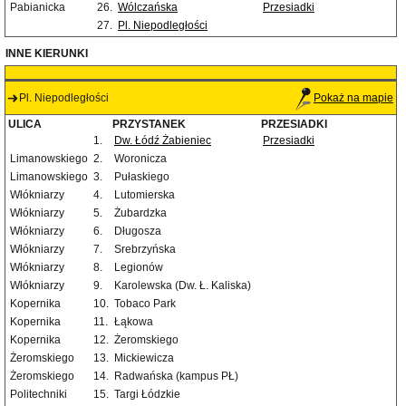
Pabianicka
26.
Wólczańska
Przesiadki
27.
Pl. Niepodległości
INNE KIERUNKI
Pl. Niepodległości
Pokaż na mapie
ULICA
PRZYSTANEK
PRZESIADKI
1.
Dw. Łódź Żabieniec
Przesiadki
Limanowskiego
2.
Woronicza
Limanowskiego
3.
Pułaskiego
Włókniarzy
4.
Lutomierska
Włókniarzy
5.
Żubardzka
Włókniarzy
6.
Długosza
Włókniarzy
7.
Srebrzyńska
Włókniarzy
8.
Legionów
Włókniarzy
9.
Karolewska (Dw. Ł. Kaliska)
Kopernika
10.
Tobaco Park
Kopernika
11.
Łąkowa
Kopernika
12.
Żeromskiego
Żeromskiego
13.
Mickiewicza
Żeromskiego
14.
Radwańska (kampus PŁ)
Politechniki
15.
Targi Łódzkie