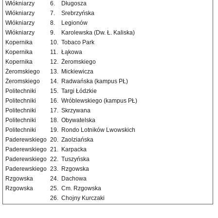
Włókniarzy
6.
Długosza
Włókniarzy
7.
Srebrzyńska
Włókniarzy
8.
Legionów
Włókniarzy
9.
Karolewska (Dw. Ł. Kaliska)
Kopernika
10.
Tobaco Park
Kopernika
11.
Łąkowa
Kopernika
12.
Żeromskiego
Żeromskiego
13.
Mickiewicza
Żeromskiego
14.
Radwańska (kampus PŁ)
Politechniki
15.
Targi Łódzkie
Politechniki
16.
Wróblewskiego (kampus PŁ)
Politechniki
17.
Skrzywana
Politechniki
18.
Obywatelska
Politechniki
19.
Rondo Lotników Lwowskich
Paderewskiego
20.
Zaolziańska
Paderewskiego
21.
Karpacka
Paderewskiego
22.
Tuszyńska
Paderewskiego
23.
Rzgowska
Rzgowska
24.
Dachowa
Rzgowska
25.
Cm. Rzgowska
26.
Chojny Kurczaki