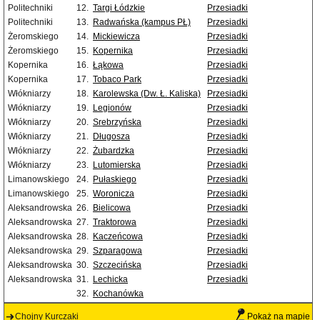
Politechniki
12.
Targi Łódzkie
Przesiadki
Politechniki
13.
Radwańska (kampus PŁ)
Przesiadki
Żeromskiego
14.
Mickiewicza
Przesiadki
Żeromskiego
15.
Kopernika
Przesiadki
Kopernika
16.
Łąkowa
Przesiadki
Kopernika
17.
Tobaco Park
Przesiadki
Włókniarzy
18.
Karolewska (Dw. Ł. Kaliska)
Przesiadki
Włókniarzy
19.
Legionów
Przesiadki
Włókniarzy
20.
Srebrzyńska
Przesiadki
Włókniarzy
21.
Długosza
Przesiadki
Włókniarzy
22.
Żubardzka
Przesiadki
Włókniarzy
23.
Lutomierska
Przesiadki
Limanowskiego
24.
Pułaskiego
Przesiadki
Limanowskiego
25.
Woronicza
Przesiadki
Aleksandrowska
26.
Bielicowa
Przesiadki
Aleksandrowska
27.
Traktorowa
Przesiadki
Aleksandrowska
28.
Kaczeńcowa
Przesiadki
Aleksandrowska
29.
Szparagowa
Przesiadki
Aleksandrowska
30.
Szczecińska
Przesiadki
Aleksandrowska
31.
Lechicka
Przesiadki
32.
Kochanówka
Chojny Kurczaki
Pokaż na mapie