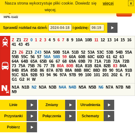
Nasza strona wykorzystuje pliki cookie. Dowiedz się
więcej
x
#
więcej.
Sprawdź rozkład na dzień:
i godzinę:
Z
Z1
Z2
0
1
2
3
4
5
6
7
8
9
10A
10B
11
12
13
14
15
16
41
43
45
Z3
Z6
Z13
Z43
50A
50B
51A
51B
52
53A
53C
53B
54B
55A
55B
55C
56
57
58A
58B
59
60A
60B
60C
60D
61
62
63
64A
64B
65A
65B
66
67
68
69A
69B
70
71A
71B
72A
72B
73
75A
75B
76
77
78
80A
80B
81A
81B
82A
82B
83
84A
84B
85A
85B
86
87A
87B
88A
88B
88C
88D
89
90
91A
91B
91C
92A
92B
93
94
96
97A
97B
99
100
101
201
202
6.
F1
G1
G2
H
W
N1A
N1B
N2
N3A
N3B
N4A
N4B
N5A
N5B
N6
N7A
N7B
N8
N9
Linie
Zmiany
Utrudnienia
Przystanki
Połączenia
Schematy
Pobierz