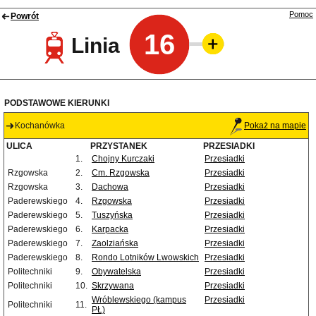
Pomoc
Powrót
16
Linia
PODSTAWOWE KIERUNKI
Kochanówka
Pokaż na mapie
ULICA
PRZYSTANEK
PRZESIADKI
1.
Chojny Kurczaki
Przesiadki
Rzgowska
2.
Cm. Rzgowska
Przesiadki
Rzgowska
3.
Dachowa
Przesiadki
Paderewskiego
4.
Rzgowska
Przesiadki
Paderewskiego
5.
Tuszyńska
Przesiadki
Paderewskiego
6.
Karpacka
Przesiadki
Paderewskiego
7.
Zaolziańska
Przesiadki
Paderewskiego
8.
Rondo Lotników Lwowskich
Przesiadki
Politechniki
9.
Obywatelska
Przesiadki
Politechniki
10.
Skrzywana
Przesiadki
Wróblewskiego (kampus
Przesiadki
Politechniki
11.
PŁ)