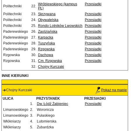
Wróblewskiego (kampus
Przesiadki
Politechniki
22.
PŁ)
Politechniki
23.
Skrzywana
Przesiadki
Politechniki
24.
Obywatelska
Przesiadki
Politechniki
25.
Rondo Lotników Lwowskich
Przesiadki
Paderewskiego
26.
Zaolziańska
Przesiadki
Paderewskiego
27.
Karpacka
Przesiadki
Paderewskiego
28.
Tuszyńska
Przesiadki
Paderewskiego
29.
Rzgowska
Przesiadki
Rzgowska
30.
Dachowa
Przesiadki
Rzgowska
31.
Cm. Rzgowska
Przesiadki
32.
Chojny Kurczaki
INNE KIERUNKI
Chojny Kurczaki
Pokaż na mapie
ULICA
PRZYSTANEK
PRZESIADKI
1.
Dw. Łódź Żabieniec
Przesiadki
Limanowskiego
2.
Woronicza
Limanowskiego
3.
Pułaskiego
Włókniarzy
4.
Lutomierska
Włókniarzy
5.
Żubardzka