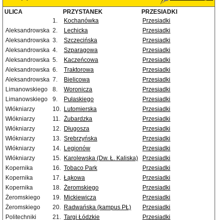
ULICA
PRZYSTANEK
PRZESIADKI
1.
Kochanówka
Przesiadki
Aleksandrowska
2.
Lechicka
Przesiadki
Aleksandrowska
3.
Szczecińska
Przesiadki
Aleksandrowska
4.
Szparagowa
Przesiadki
Aleksandrowska
5.
Kaczeńcowa
Przesiadki
Aleksandrowska
6.
Traktorowa
Przesiadki
Aleksandrowska
7.
Bielicowa
Przesiadki
Limanowskiego
8.
Woronicza
Przesiadki
Limanowskiego
9.
Pułaskiego
Przesiadki
Włókniarzy
10.
Lutomierska
Przesiadki
Włókniarzy
11.
Żubardzka
Przesiadki
Włókniarzy
12.
Długosza
Przesiadki
Włókniarzy
13.
Srebrzyńska
Przesiadki
Włókniarzy
14.
Legionów
Przesiadki
Włókniarzy
15.
Karolewska (Dw. Ł. Kaliska)
Przesiadki
Kopernika
16.
Tobaco Park
Przesiadki
Kopernika
17.
Łąkowa
Przesiadki
Kopernika
18.
Żeromskiego
Przesiadki
Żeromskiego
19.
Mickiewicza
Przesiadki
Żeromskiego
20.
Radwańska (kampus PŁ)
Przesiadki
Politechniki
21.
Targi Łódzkie
Przesiadki