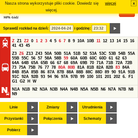
Nasza strona wykorzystuje pliki cookie. Dowiedz się
więcej
x
#
więcej.
Sprawdź rozkład na dzień:
i godzinę:
Z
Z1
Z2
0
1
2
3
4
5
6
7
8
9
10A
10B
11
12
13
14
15
16
41
43
45
Z3
Z6
Z13
Z43
50A
50B
51A
51B
52
53A
53C
53B
54B
55A
55B
55C
56
57
58A
58B
59
60A
60B
60C
60D
61
62
63
64A
64B
65A
65B
66
67
68
69A
69B
70
71A
71B
72A
72B
73
75A
75B
76
77
78
80A
80B
81A
81B
82A
82B
83
84A
84B
85A
85B
86
87A
87B
88A
88B
88C
88D
89
90
91A
91B
91C
92A
92B
93
94
96
97A
97B
99
100
101
201
202
6.
F1
G1
G2
H
W
N1A
N1B
N2
N3A
N3B
N4A
N4B
N5A
N5B
N6
N7A
N7B
N8
N9
Linie
Zmiany
Utrudnienia
Przystanki
Połączenia
Schematy
Pobierz