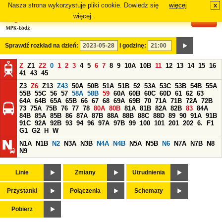
Nasza strona wykorzystuje pliki cookie. Dowiedz się
więcej
x
#
więcej.
Sprawdź rozkład na dzień:
i godzinę:
Z
Z1
Z2
0
1
2
3
4
5
6
7
8
9
10A
10B
11
12
13
14
15
16
41
43
45
Z3
Z6
Z13
Z43
50A
50B
51A
51B
52
53A
53C
53B
54B
55A
55B
55C
56
57
58A
58B
59
60A
60B
60C
60D
61
62
63
64A
64B
65A
65B
66
67
68
69A
69B
70
71A
71B
72A
72B
73
75A
75B
76
77
78
80A
80B
81A
81B
82A
82B
83
84A
84B
85A
85B
86
87A
87B
88A
88B
88C
88D
89
90
91A
91B
91C
92A
92B
93
94
96
97A
97B
99
100
101
201
202
6.
F1
G1
G2
H
W
N1A
N1B
N2
N3A
N3B
N4A
N4B
N5A
N5B
N6
N7A
N7B
N8
N9
Linie
Zmiany
Utrudnienia
Przystanki
Połączenia
Schematy
Pobierz