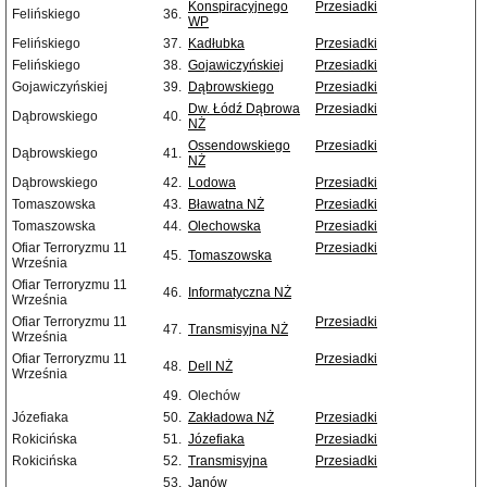
Konspiracyjnego
Przesiadki
Felińskiego
36.
WP
Felińskiego
37.
Kadłubka
Przesiadki
Felińskiego
38.
Gojawiczyńskiej
Przesiadki
Gojawiczyńskiej
39.
Dąbrowskiego
Przesiadki
Dw. Łódź Dąbrowa
Przesiadki
Dąbrowskiego
40.
NŻ
Ossendowskiego
Przesiadki
Dąbrowskiego
41.
NŻ
Dąbrowskiego
42.
Lodowa
Przesiadki
Tomaszowska
43.
Bławatna NŻ
Przesiadki
Tomaszowska
44.
Olechowska
Przesiadki
Ofiar Terroryzmu 11
Przesiadki
45.
Tomaszowska
Września
Ofiar Terroryzmu 11
46.
Informatyczna NŻ
Września
Ofiar Terroryzmu 11
Przesiadki
47.
Transmisyjna NŻ
Września
Ofiar Terroryzmu 11
Przesiadki
48.
Dell NŻ
Września
49.
Olechów
Józefiaka
50.
Zakładowa NŻ
Przesiadki
Rokicińska
51.
Józefiaka
Przesiadki
Rokicińska
52.
Transmisyjna
Przesiadki
53.
Janów