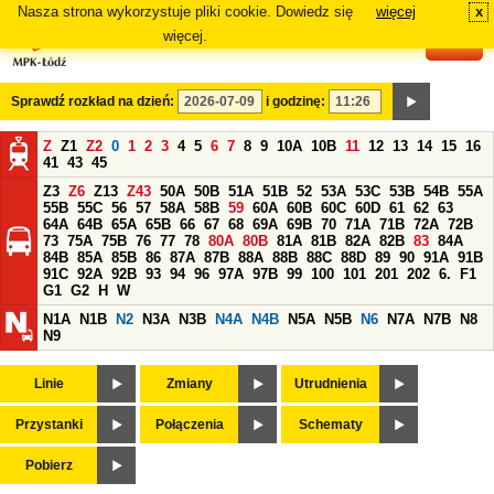
Nasza strona wykorzystuje pliki cookie. Dowiedz się
więcej
x
#
więcej.
Sprawdź rozkład na dzień:
i godzinę:
Z
Z1
Z2
0
1
2
3
4
5
6
7
8
9
10A
10B
11
12
13
14
15
16
41
43
45
Z3
Z6
Z13
Z43
50A
50B
51A
51B
52
53A
53C
53B
54B
55A
55B
55C
56
57
58A
58B
59
60A
60B
60C
60D
61
62
63
64A
64B
65A
65B
66
67
68
69A
69B
70
71A
71B
72A
72B
73
75A
75B
76
77
78
80A
80B
81A
81B
82A
82B
83
84A
84B
85A
85B
86
87A
87B
88A
88B
88C
88D
89
90
91A
91B
91C
92A
92B
93
94
96
97A
97B
99
100
101
201
202
6.
F1
G1
G2
H
W
N1A
N1B
N2
N3A
N3B
N4A
N4B
N5A
N5B
N6
N7A
N7B
N8
N9
Linie
Zmiany
Utrudnienia
Przystanki
Połączenia
Schematy
Pobierz