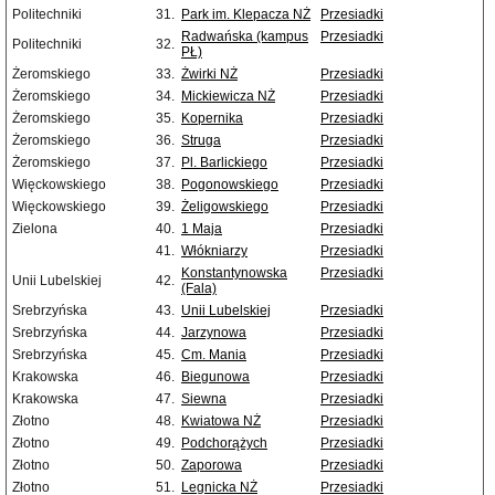
Politechniki
31.
Park im. Klepacza NŻ
Przesiadki
Radwańska (kampus
Przesiadki
Politechniki
32.
PŁ)
Żeromskiego
33.
Żwirki NŻ
Przesiadki
Żeromskiego
34.
Mickiewicza NŻ
Przesiadki
Żeromskiego
35.
Kopernika
Przesiadki
Żeromskiego
36.
Struga
Przesiadki
Żeromskiego
37.
Pl. Barlickiego
Przesiadki
Więckowskiego
38.
Pogonowskiego
Przesiadki
Więckowskiego
39.
Żeligowskiego
Przesiadki
Zielona
40.
1 Maja
Przesiadki
41.
Włókniarzy
Przesiadki
Konstantynowska
Przesiadki
Unii Lubelskiej
42.
(Fala)
Srebrzyńska
43.
Unii Lubelskiej
Przesiadki
Srebrzyńska
44.
Jarzynowa
Przesiadki
Srebrzyńska
45.
Cm. Mania
Przesiadki
Krakowska
46.
Biegunowa
Przesiadki
Krakowska
47.
Siewna
Przesiadki
Złotno
48.
Kwiatowa NŻ
Przesiadki
Złotno
49.
Podchorążych
Przesiadki
Złotno
50.
Zaporowa
Przesiadki
Złotno
51.
Legnicka NŻ
Przesiadki