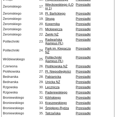
Więckowskiego (LO
Przesiadki
Żeromskiego
17.
nr 1)
Żeromskiego
18.
Pl. Barlickiego
Przesiadki
Żeromskiego
19.
Struga
Przesiadki
Żeromskiego
20.
Kopernika
Przesiadki
Żeromskiego
21.
Mickiewicza
Przesiadki
Żeromskiego
22.
Żwirki NŻ
Przesiadki
Radwańska
Przesiadki
Politechniki
23.
(kampus PŁ)
Park im. Klepacza
Przesiadki
Politechniki
24.
NŻ
Politechniki
Przesiadki
Wróblewskiego
25.
(kampus PŁ)
Czerwona
26.
Piotrkowska NŻ
Przesiadki
Piotrkowska
27.
Pl. Niepodległości
Przesiadki
Bednarska
28.
Pabianicka
Przesiadki
Bednarska
29.
Unicka NŻ
Przesiadki
Rzgowska
30.
Lecznicza
Przesiadki
Rzgowska
31.
Paderewskiego
Przesiadki
Broniewskiego
32.
Kilińskiego
Przesiadki
Broniewskiego
33.
Kraszewskiego
Przesiadki
Broniewskiego
34.
Śmigłego-Rydza
Przesiadki
Broniewskiego
35.
Tatrzańska
Przesiadki