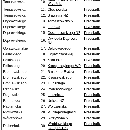
Tomaszowska
10.
Września
Tomaszowska
11.
Olechowska
Przesiadki
Tomaszowska
12.
Bławatna NŻ
Przesiadki
Dąbrowskiego
13.
Tomaszowska NŻ
Przesiadki
Dąbrowskiego
14.
Lodowa
Przesiadki
Dąbrowskiego
15.
Ossendowskiego NŻ
Przesiadki
Dw. Łódź Dąbrowa
Przesiadki
Dąbrowskiego
16.
NŻ
Gojawiczyńskiej
17.
Dąbrowskiego
Przesiadki
Felińskiego
18.
Gojawiczyńskiej
Przesiadki
Felińskiego
19.
Kadłubka
Przesiadki
Felińskiego
20.
Konspiracyjnego WP
Przesiadki
Broniewskiego
21.
Śmigłego-Rydza
Przesiadki
Broniewskiego
22.
Kraszewskiego
Przesiadki
Broniewskiego
23.
Kilińskiego
Przesiadki
Rzgowska
24.
Paderewskiego
Przesiadki
Rzgowska
25.
Lecznicza
Przesiadki
Bednarska
26.
Unicka NŻ
Przesiadki
Pabianicka
27.
Wólczańska
Przesiadki
Piotrkowska
28.
Pl. Niepodległości
Przesiadki
Wólczańska
29.
Skrzywana NŻ
Przesiadki
Wróblewskiego
Przesiadki
Politechniki
30.
(kampus PŁ)