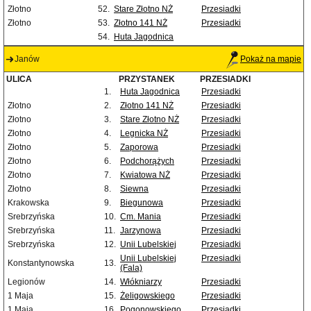
Złotno
52.
Stare Złotno NŻ
Przesiadki
Złotno
53.
Złotno 141 NŻ
Przesiadki
54.
Huta Jagodnica
Janów
Pokaż na mapie
ULICA
PRZYSTANEK
PRZESIADKI
1.
Huta Jagodnica
Przesiadki
Złotno
2.
Złotno 141 NŻ
Przesiadki
Złotno
3.
Stare Złotno NŻ
Przesiadki
Złotno
4.
Legnicka NŻ
Przesiadki
Złotno
5.
Zaporowa
Przesiadki
Złotno
6.
Podchorążych
Przesiadki
Złotno
7.
Kwiatowa NŻ
Przesiadki
Złotno
8.
Siewna
Przesiadki
Krakowska
9.
Biegunowa
Przesiadki
Srebrzyńska
10.
Cm. Mania
Przesiadki
Srebrzyńska
11.
Jarzynowa
Przesiadki
Srebrzyńska
12.
Unii Lubelskiej
Przesiadki
Unii Lubelskiej
Przesiadki
Konstantynowska
13.
(Fala)
Legionów
14.
Włókniarzy
Przesiadki
1 Maja
15.
Żeligowskiego
Przesiadki
1 Maja
16.
Pogonowskiego
Przesiadki