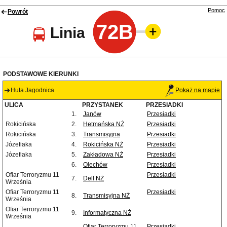
Pomoc
Powrót
72B
Linia
PODSTAWOWE KIERUNKI
Huta Jagodnica
Pokaż na mapie
ULICA
PRZYSTANEK
PRZESIADKI
1.
Janów
Przesiadki
Rokicińska
2.
Hetmańska NŻ
Przesiadki
Rokicińska
3.
Transmisyjna
Przesiadki
Józefiaka
4.
Rokicińska NŻ
Przesiadki
Józefiaka
5.
Zakładowa NŻ
Przesiadki
6.
Olechów
Przesiadki
Ofiar Terroryzmu 11
Przesiadki
7.
Dell NŻ
Września
Ofiar Terroryzmu 11
Przesiadki
8.
Transmisyjna NŻ
Września
Ofiar Terroryzmu 11
9.
Informatyczna NŻ
Września
Ofiar Terroryzmu 11
Przesiadki