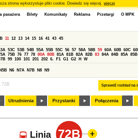
sza strona wykorzystuje pliki cookie. Dowiedz się więcej.
więcej
a pasażera
Bilety
Komunikaty
Reklama
Przetargi
O MPK
0B
11
12
13
14
15
16
41
43
45
53A
53C
53B
54B
55A
55B
55C
56
57
58A
58B
59
60A
60B
60C
60
75A
75B
76
77
78
80A
80B
81A
81B
82A
82B
83
84A
84B
85A
85B
97B
99
100
101
201
202
6.
F1
G1
G2
H
W
N5B
N6
N7A
N7B
N8
N9
a 72B
Sprawdź rozkład na d
Utrudnienia
Przystanki
Połączenia
72B
Linia