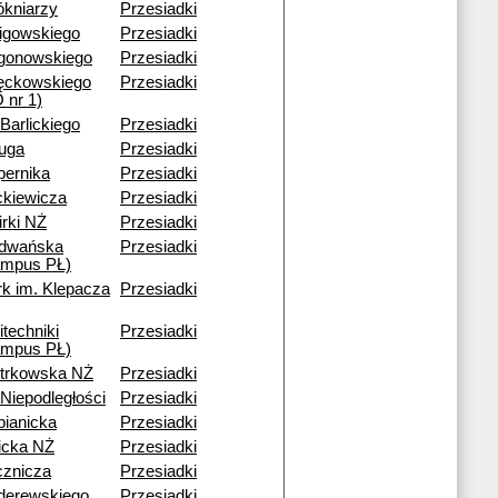
ókniarzy
Przesiadki
ligowskiego
Przesiadki
gonowskiego
Przesiadki
ęckowskiego
Przesiadki
 nr 1)
 Barlickiego
Przesiadki
ruga
Przesiadki
pernika
Przesiadki
ckiewicza
Przesiadki
rki NŻ
Przesiadki
dwańska
Przesiadki
ampus PŁ)
rk im. Klepacza
Przesiadki
itechniki
Przesiadki
ampus PŁ)
otrkowska NŻ
Przesiadki
 Niepodległości
Przesiadki
bianicka
Przesiadki
icka NŻ
Przesiadki
cznicza
Przesiadki
derewskiego
Przesiadki