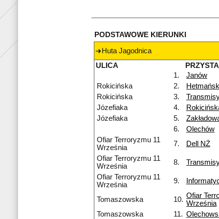
PODSTAWOWE KIERUNKI
Huta Jagodnica
ULICA
PRZYST
1.
Janów
Rokicińska
2.
Hetmańsk
Rokicińska
3.
Transmisy
Józefiaka
4.
Rokicińs
Józefiaka
5.
Zakładow
6.
Olechów
Ofiar Terroryzmu 11
7.
Dell NŻ
Września
Ofiar Terroryzmu 11
8.
Transmis
Września
Ofiar Terroryzmu 11
9.
Informaty
Września
Ofiar Ter
Tomaszowska
10.
Września
Tomaszowska
11.
Olechows