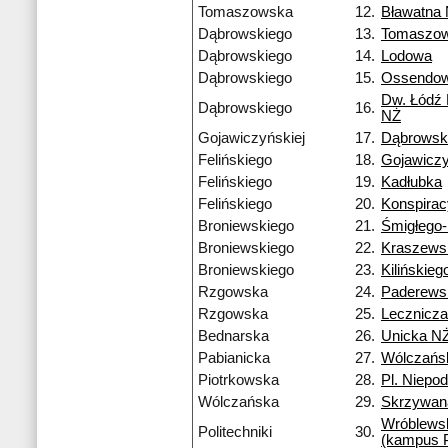
Tomaszowska
12.
Bławatna
Dąbrowskiego
13.
Tomaszo
Dąbrowskiego
14.
Lodowa
Dąbrowskiego
15.
Ossendow
Dw. Łódź
Dąbrowskiego
16.
NŻ
Gojawiczyńskiej
17.
Dąbrowsk
Felińskiego
18.
Gojawiczy
Felińskiego
19.
Kadłubka
Felińskiego
20.
Konspira
Broniewskiego
21.
Śmigłego
Broniewskiego
22.
Kraszews
Broniewskiego
23.
Kilińskieg
Rzgowska
24.
Paderews
Rzgowska
25.
Lecznicza
Bednarska
26.
Unicka N
Pabianicka
27.
Wólczańs
Piotrkowska
28.
Pl. Niepod
Wólczańska
29.
Skrzywan
Wróblews
Politechniki
30.
(kampus 