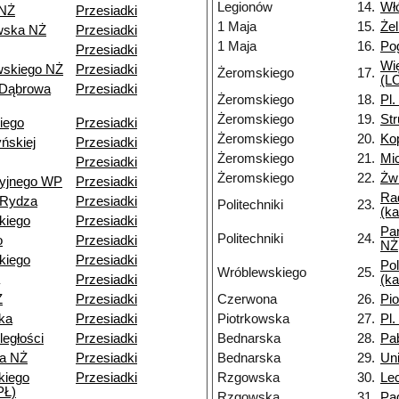
Legionów
14.
Wł
 NŻ
Przesiadki
1 Maja
15.
Że
wska NŻ
Przesiadki
1 Maja
16.
Po
Przesiadki
Wi
skiego NŻ
Przesiadki
Żeromskiego
17.
(LO
 Dąbrowa
Przesiadki
Żeromskiego
18.
Pl.
Żeromskiego
19.
St
iego
Przesiadki
Żeromskiego
20.
Ko
ńskiej
Przesiadki
Żeromskiego
21.
Mi
Przesiadki
Żeromskiego
22.
Żwi
cyjnego WP
Przesiadki
Ra
-Rydza
Przesiadki
Politechniki
23.
(k
kiego
Przesiadki
Pa
Politechniki
24.
o
Przesiadki
NŻ
kiego
Przesiadki
Pol
Wróblewskiego
25.
Przesiadki
(k
Ż
Przesiadki
Czerwona
26.
Pi
ka
Przesiadki
Piotrkowska
27.
Pl.
ległości
Przesiadki
Bednarska
28.
Pa
a NŻ
Przesiadki
Bednarska
29.
Un
kiego
Przesiadki
Rzgowska
30.
Le
PŁ)
Rzgowska
31.
Pa