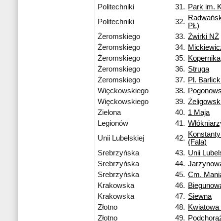
Politechniki
31.
Park im. 
Radwańsk
Politechniki
32.
PŁ)
Żeromskiego
33.
Żwirki NŻ
Żeromskiego
34.
Mickiewi
Żeromskiego
35.
Kopernika
Żeromskiego
36.
Struga
Żeromskiego
37.
Pl. Barlic
Więckowskiego
38.
Pogonows
Więckowskiego
39.
Żeligowsk
Zielona
40.
1 Maja
Legionów
41.
Włókniarz
Konstant
Unii Lubelskiej
42.
(Fala)
Srebrzyńska
43.
Unii Lubel
Srebrzyńska
44.
Jarzynow
Srebrzyńska
45.
Cm. Mani
Krakowska
46.
Biegunow
Krakowska
47.
Siewna
Złotno
48.
Kwiatowa
Złotno
49.
Podchorą