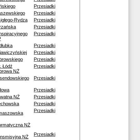
ińskiego
Przesiadki
aszewskiego
Przesiadki
igłego-Rydza
Przesiadki
trzańska
Przesiadki
nspiracyjnego
Przesiadki
P
dłubka
Przesiadki
jawiczyńskiej
Przesiadki
browskiego
Przesiadki
. Łódź
Przesiadki
browa NŻ
sendowskiego
Przesiadki
dowa
Przesiadki
awatna NŻ
Przesiadki
echowska
Przesiadki
Przesiadki
maszowska
formatyczna NŻ
Przesiadki
ansmisyjna NŻ