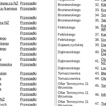
Klepacza NŻ
Przesiadki
Broniewskiego
32.
Kil
a (kampus
Przesiadki
Broniewskiego
33.
Kr
Broniewskiego
34.
Śm
Przesiadki
Broniewskiego
35.
Ta
cza NŻ
Przesiadki
Ko
Felińskiego
36.
Przesiadki
W
Przesiadki
Felińskiego
37.
Ka
kiego
Przesiadki
Felińskiego
38.
Go
kiego
Przesiadki
Gojawiczyńskiej
39.
Dą
iego
Przesiadki
Dw
Dąbrowskiego
40.
Przesiadki
Dą
y
Przesiadki
Os
Dąbrowskiego
41.
NŻ
ynowska
Przesiadki
Dąbrowskiego
42.
Lo
skiej
Przesiadki
Tomaszowska
43.
Bł
a
Przesiadki
Tomaszowska
44.
Ol
a
Przesiadki
Ofiar Terroryzmu 11
45.
To
Września
a
Przesiadki
Ofiar Terroryzmu 11
Przesiadki
46.
In
Września
 NŻ
Przesiadki
Ofiar Terroryzmu 11
47.
Tr
żych
Przesiadki
Września