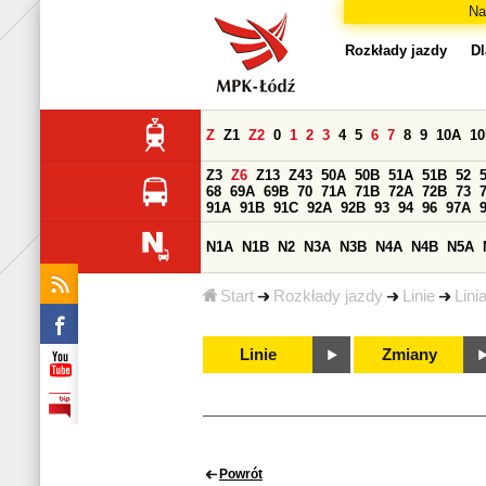
Na
Rozkłady jazdy
Dl
Z
Z1
Z2
0
1
2
3
4
5
6
7
8
9
10A
1
Z3
Z6
Z13
Z43
50A
50B
51A
51B
52
68
69A
69B
70
71A
71B
72A
72B
73
91A
91B
91C
92A
92B
93
94
96
97A
N1A
N1B
N2
N3A
N3B
N4A
N4B
N5A
Start
Rozkłady jazdy
Linie
Lini
Linie
Zmiany
Powrót