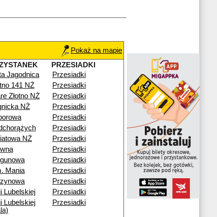
Pokaż na mapie
ZYSTANEK
PRZESIADKI
ta Jagodnica
Przesiadki
otno 141 NŻ
Przesiadki
re Złotno NŻ
Przesiadki
gnicka NŻ
Przesiadki
porowa
Przesiadki
dchorążych
Przesiadki
iatowa NŻ
Przesiadki
ewna
Przesiadki
egunowa
Przesiadki
. Mania
Przesiadki
rzynowa
Przesiadki
i Lubelskiej
Przesiadki
i Lubelskiej
Przesiadki
la)