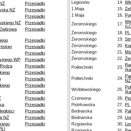
Legionów
14.
Wł
 NŻ
Przesiadki
1 Maja
15.
Że
wska NŻ
Przesiadki
1 Maja
16.
Po
Przesiadki
Wi
skiego NŻ
Przesiadki
Żeromskiego
17.
(LO
 Dąbrowa
Przesiadki
Żeromskiego
18.
Pl.
Żeromskiego
19.
St
iego
Przesiadki
Żeromskiego
20.
Ko
ńskiej
Przesiadki
Żeromskiego
21.
Mi
Przesiadki
Żeromskiego
22.
Żwi
cyjnego WP
Przesiadki
Ra
-Rydza
Przesiadki
Politechniki
23.
(k
kiego
Przesiadki
Pa
Politechniki
24.
o
Przesiadki
NŻ
kiego
Przesiadki
Pol
Wróblewskiego
25.
Przesiadki
(k
Ż
Przesiadki
Czerwona
26.
Pi
ka
Przesiadki
Piotrkowska
27.
Pl.
ległości
Przesiadki
Bednarska
28.
Pa
a NŻ
Przesiadki
Bednarska
29.
Un
kiego
Przesiadki
Rzgowska
30.
Le
PŁ)
Rzgowska
31.
Pa