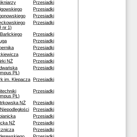
ókniarzy
Przesiadki
ligowskiego
Przesiadki
gonowskiego
Przesiadki
ęckowskiego
Przesiadki
 nr 1)
 Barlickiego
Przesiadki
ruga
Przesiadki
pernika
Przesiadki
ckiewicza
Przesiadki
rki NŻ
Przesiadki
dwańska
Przesiadki
ampus PŁ)
rk im. Klepacza
Przesiadki
itechniki
Przesiadki
ampus PŁ)
otrkowska NŻ
Przesiadki
 Niepodległości
Przesiadki
bianicka
Przesiadki
icka NŻ
Przesiadki
cznicza
Przesiadki
derewskiego
Przesiadki