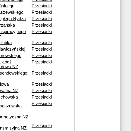
ińskiego
Przesiadki
aszewskiego
Przesiadki
igłego-Rydza
Przesiadki
trzańska
Przesiadki
nspiracyjnego
Przesiadki
P
dłubka
Przesiadki
jawiczyńskiej
Przesiadki
browskiego
Przesiadki
. Łódź
Przesiadki
browa NŻ
sendowskiego
Przesiadki
dowa
Przesiadki
awatna NŻ
Przesiadki
echowska
Przesiadki
Przesiadki
maszowska
formatyczna NŻ
Przesiadki
ansmisyjna NŻ