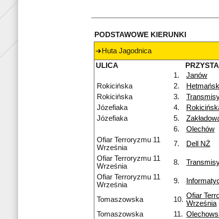
PODSTAWOWE KIERUNKI
Huta Jagodnica
ULICA
PRZYST
1.
Janów
Rokicińska
2.
Hetmańsk
Rokicińska
3.
Transmisy
Józefiaka
4.
Rokicińs
Józefiaka
5.
Zakładow
6.
Olechów
Ofiar Terroryzmu 11
7.
Dell NŻ
Września
Ofiar Terroryzmu 11
8.
Transmis
Września
Ofiar Terroryzmu 11
9.
Informaty
Września
Ofiar Ter
Tomaszowska
10.
Września
Tomaszowska
11.
Olechows