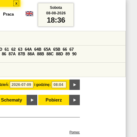
x
Sobota
08-08-2026
Praca
18:36
D
61
62
63
64A
64B
65A
65B
66
67
86
87A
87B
88A
88B
88C
88D
89
90
zień:
i godzinę:
Schematy
Pobierz
Pomoc