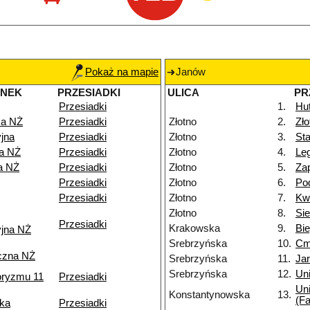
Pokaż na mapie
Janów
ANEK
PRZESIADKI
ULICA
PR
Przesiadki
1.
Hu
a NŻ
Przesiadki
Złotno
2.
Zł
jna
Przesiadki
Złotno
3.
Sta
ka NŻ
Przesiadki
Złotno
4.
Le
a NŻ
Przesiadki
Złotno
5.
Za
Przesiadki
Złotno
6.
Po
Przesiadki
Złotno
7.
Kw
Złotno
8.
Si
Przesiadki
Krakowska
9.
Bi
yjna NŻ
Srebrzyńska
10.
Cm
czna NŻ
Srebrzyńska
11.
Ja
Srebrzyńska
12.
Uni
roryzmu 11
Przesiadki
Uni
Konstantynowska
13.
(Fa
ka
Przesiadki