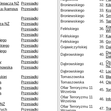
Klepacza NŻ
Przesiadki
Broniewskiego
32.
Kil
a (kampus
Przesiadki
Broniewskiego
33.
Kr
Broniewskiego
34.
Śm
Przesiadki
Broniewskiego
35.
Ta
cza NŻ
Przesiadki
Ko
Felińskiego
36.
Przesiadki
W
Przesiadki
Felińskiego
37.
Ka
kiego
Przesiadki
Felińskiego
38.
Go
kiego
Przesiadki
Gojawiczyńskiej
39.
Dą
iego
Przesiadki
Dw
Dąbrowskiego
40.
Przesiadki
Dą
y
Przesiadki
Os
Dąbrowskiego
41.
NŻ
ynowska
Przesiadki
Dąbrowskiego
42.
Lo
skiej
Przesiadki
Tomaszowska
43.
Bł
a
Przesiadki
Tomaszowska
44.
Ol
a
Przesiadki
Ofiar Terroryzmu 11
45.
To
Września
a
Przesiadki
Ofiar Terroryzmu 11
Przesiadki
46.
In
Września
 NŻ
Przesiadki
Ofiar Terroryzmu 11
47.
Tr
żych
Przesiadki
Września