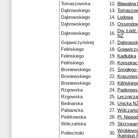
Tomaszowska
12.
Bławatna
Dąbrowskiego
13.
Tomaszo
Dąbrowskiego
14.
Lodowa
Dąbrowskiego
15.
Ossendow
Dw. Łódź
Dąbrowskiego
16.
NŻ
Gojawiczyńskiej
17.
Dąbrowsk
Felińskiego
18.
Gojawiczy
Felińskiego
19.
Kadłubka
Felińskiego
20.
Konspira
Broniewskiego
21.
Śmigłego
Broniewskiego
22.
Kraszews
Broniewskiego
23.
Kilińskieg
Rzgowska
24.
Paderews
Rzgowska
25.
Lecznicza
Bednarska
26.
Unicka N
Pabianicka
27.
Wólczańs
Piotrkowska
28.
Pl. Niepod
Wólczańska
29.
Skrzywan
Wróblews
Politechniki
30.
(kampus 