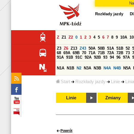
Na
Rozkłady jazdy
Dl
Z
Z1
Z2
0
1
2
3
4
5
6
7
8
9
10A
1
Z3
Z6
Z13
Z43
50A
50B
51A
51B
52
68
69A
69B
70
71A
71B
72A
72B
73
91A
91B
91C
92A
92B
93
94
96
97A
N1A
N1B
N2
N3A
N3B
N4A
N4B
N5A
Start
Rozkłady jazdy
Linie
Lini
Linie
Zmiany
Powrót