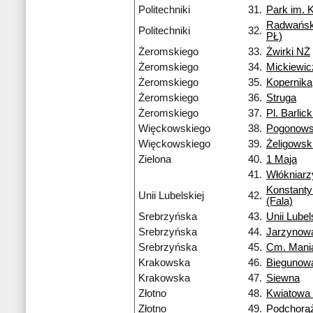
Politechniki
31.
Park im. 
Radwańsk
Politechniki
32.
PŁ)
Żeromskiego
33.
Żwirki NŻ
Żeromskiego
34.
Mickiewi
Żeromskiego
35.
Kopernika
Żeromskiego
36.
Struga
Żeromskiego
37.
Pl. Barlic
Więckowskiego
38.
Pogonows
Więckowskiego
39.
Żeligowsk
Zielona
40.
1 Maja
41.
Włókniarz
Konstant
Unii Lubelskiej
42.
(Fala)
Srebrzyńska
43.
Unii Lubel
Srebrzyńska
44.
Jarzynow
Srebrzyńska
45.
Cm. Mani
Krakowska
46.
Biegunow
Krakowska
47.
Siewna
Złotno
48.
Kwiatowa
Złotno
49.
Podchorą