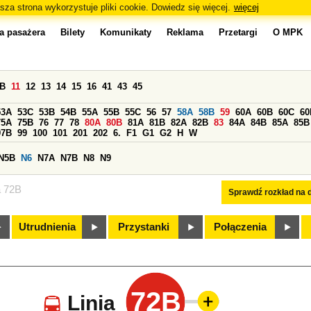
sza strona wykorzystuje pliki cookie. Dowiedz się więcej.
więcej
a pasażera
Bilety
Komunikaty
Reklama
Przetargi
O MPK
0B
11
12
13
14
15
16
41
43
45
53A
53C
53B
54B
55A
55B
55C
56
57
58A
58B
59
60A
60B
60C
60
75A
75B
76
77
78
80A
80B
81A
81B
82A
82B
83
84A
84B
85A
85B
97B
99
100
101
201
202
6.
F1
G1
G2
H
W
N5B
N6
N7A
N7B
N8
N9
a 72B
Sprawdź rozkład na d
Utrudnienia
Przystanki
Połączenia
72B
Linia