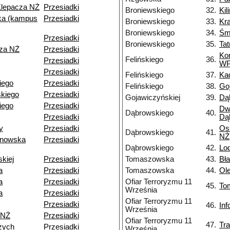
Klepacza NŻ
Przesiadki
Broniewskiego
32.
Kil
a (kampus
Przesiadki
Broniewskiego
33.
Kr
Broniewskiego
34.
Śm
Przesiadki
Broniewskiego
35.
Ta
cza NŻ
Przesiadki
Ko
Felińskiego
36.
Przesiadki
W
Przesiadki
Felińskiego
37.
Ka
kiego
Przesiadki
Felińskiego
38.
Go
kiego
Przesiadki
Gojawiczyńskiej
39.
Dą
iego
Przesiadki
Dw
Dąbrowskiego
40.
Przesiadki
Dą
y
Przesiadki
Os
Dąbrowskiego
41.
NŻ
ynowska
Przesiadki
Dąbrowskiego
42.
Lo
skiej
Przesiadki
Tomaszowska
43.
Bł
a
Przesiadki
Tomaszowska
44.
Ol
a
Przesiadki
Ofiar Terroryzmu 11
45.
To
Września
a
Przesiadki
Ofiar Terroryzmu 11
Przesiadki
46.
In
Września
 NŻ
Przesiadki
Ofiar Terroryzmu 11
47.
Tr
żych
Przesiadki
Września