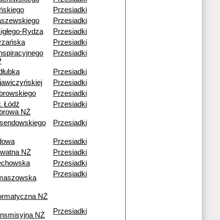
ińskiego
Przesiadki
aszewskiego
Przesiadki
igłego-Rydza
Przesiadki
trzańska
Przesiadki
nspiracyjnego
Przesiadki
P
dłubka
Przesiadki
jawiczyńskiej
Przesiadki
browskiego
Przesiadki
. Łódź
Przesiadki
browa NŻ
sendowskiego
Przesiadki
dowa
Przesiadki
awatna NŻ
Przesiadki
echowska
Przesiadki
Przesiadki
maszowska
formatyczna NŻ
Przesiadki
ansmisyjna NŻ