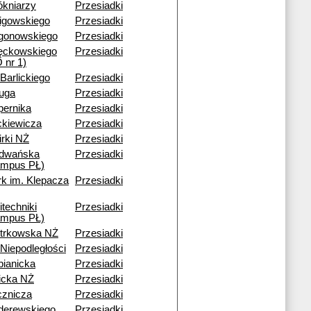
ókniarzy
Przesiadki
ligowskiego
Przesiadki
gonowskiego
Przesiadki
ęckowskiego
Przesiadki
 nr 1)
 Barlickiego
Przesiadki
ruga
Przesiadki
pernika
Przesiadki
ckiewicza
Przesiadki
rki NŻ
Przesiadki
dwańska
Przesiadki
ampus PŁ)
rk im. Klepacza
Przesiadki
itechniki
Przesiadki
ampus PŁ)
otrkowska NŻ
Przesiadki
 Niepodległości
Przesiadki
bianicka
Przesiadki
icka NŻ
Przesiadki
cznicza
Przesiadki
derewskiego
Przesiadki