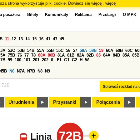
sza strona wykorzystuje pliki cookie. Dowiedz się więcej.
więcej
a pasażera
Bilety
Komunikaty
Reklama
Przetargi
O MPK
0B
11
12
13
14
15
16
41
43
45
53A
53C
53B
54B
55A
55B
55C
56
57
58A
58B
59
60A
60B
60C
60
75A
75B
76
77
78
80A
80B
81A
81B
82A
82B
83
84A
84B
85A
85B
97B
99
100
101
201
202
6.
F1
G1
G2
H
W
N5B
N6
N7A
N7B
N8
N9
a 72B
Sprawdź rozkład na d
Utrudnienia
Przystanki
Połączenia
72B
Linia