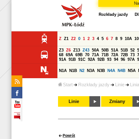
Na
Rozkłady jazdy
Dl
Z
Z1
Z2
0
1
2
3
4
5
6
7
8
9
10A
1
Z3
Z6
Z13
Z43
50A
50B
51A
51B
52
68
69A
69B
70
71A
71B
72A
72B
73
91A
91B
91C
92A
92B
93
94
96
97A
N1A
N1B
N2
N3A
N3B
N4A
N4B
N5A
Start
Rozkłady jazdy
Linie
Lini
Linie
Zmiany
Powrót