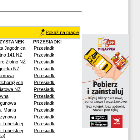
Pokaż na mapie
ZYSTANEK
PRZESIADKI
ta Jagodnica
Przesiadki
otno 141 NŻ
Przesiadki
re Złotno NŻ
Przesiadki
gnicka NŻ
Przesiadki
porowa
Przesiadki
dchorążych
Przesiadki
iatowa NŻ
Przesiadki
ewna
Przesiadki
egunowa
Przesiadki
. Mania
Przesiadki
rzynowa
Przesiadki
i Lubelskiej
Przesiadki
i Lubelskiej
Przesiadki
la)