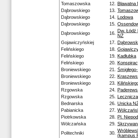
Tomaszowska
12.
Bławatna
Dąbrowskiego
13.
Tomaszo
Dąbrowskiego
14.
Lodowa
Dąbrowskiego
15.
Ossendow
Dw. Łódź
Dąbrowskiego
16.
NŻ
Gojawiczyńskiej
17.
Dąbrowsk
Felińskiego
18.
Gojawiczy
Felińskiego
19.
Kadłubka
Felińskiego
20.
Konspira
Broniewskiego
21.
Śmigłego
Broniewskiego
22.
Kraszews
Broniewskiego
23.
Kilińskieg
Rzgowska
24.
Paderews
Rzgowska
25.
Lecznicza
Bednarska
26.
Unicka N
Pabianicka
27.
Wólczańs
Piotrkowska
28.
Pl. Niepod
Wólczańska
29.
Skrzywan
Wróblews
Politechniki
30.
(kampus 