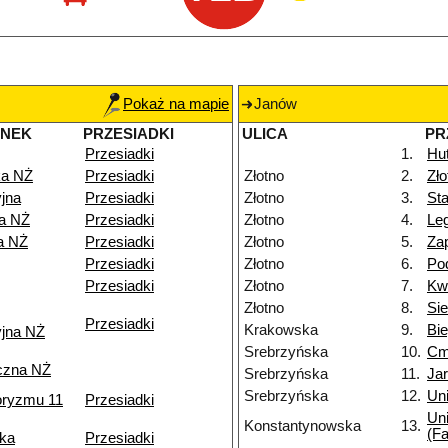
Pokaż na mapie
Janów
ANEK
PRZESIADKI
ULICA
PR
Przesiadki
1.
Hu
a NŻ
Przesiadki
Złotno
2.
Zł
jna
Przesiadki
Złotno
3.
Sta
ka NŻ
Przesiadki
Złotno
4.
Le
a NŻ
Przesiadki
Złotno
5.
Za
Przesiadki
Złotno
6.
Po
Przesiadki
Złotno
7.
Kw
Złotno
8.
Si
Przesiadki
Krakowska
9.
Bi
yjna NŻ
Srebrzyńska
10.
Cm
czna NŻ
Srebrzyńska
11.
Ja
Srebrzyńska
12.
Uni
roryzmu 11
Przesiadki
Uni
Konstantynowska
13.
(Fa
ka
Przesiadki