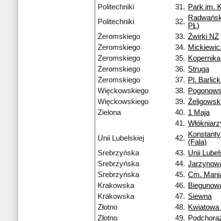
Politechniki
31.
Park im. 
Radwańsk
Politechniki
32.
PŁ)
Żeromskiego
33.
Żwirki NŻ
Żeromskiego
34.
Mickiewi
Żeromskiego
35.
Kopernika
Żeromskiego
36.
Struga
Żeromskiego
37.
Pl. Barlic
Więckowskiego
38.
Pogonows
Więckowskiego
39.
Żeligowsk
Zielona
40.
1 Maja
41.
Włókniarz
Konstant
Unii Lubelskiej
42.
(Fala)
Srebrzyńska
43.
Unii Lubel
Srebrzyńska
44.
Jarzynow
Srebrzyńska
45.
Cm. Mani
Krakowska
46.
Biegunow
Krakowska
47.
Siewna
Złotno
48.
Kwiatowa
Złotno
49.
Podchorą