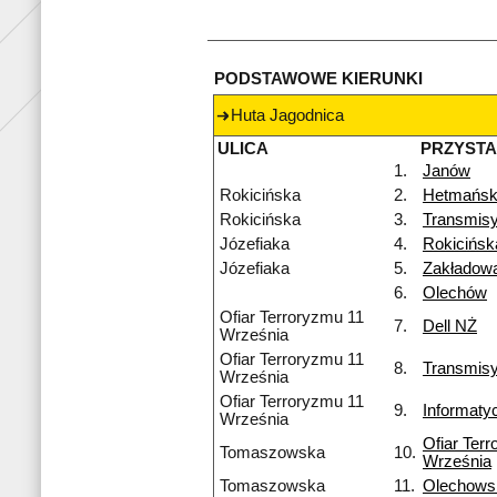
PODSTAWOWE KIERUNKI
Huta Jagodnica
ULICA
PRZYST
1.
Janów
Rokicińska
2.
Hetmańsk
Rokicińska
3.
Transmisy
Józefiaka
4.
Rokicińs
Józefiaka
5.
Zakładow
6.
Olechów
Ofiar Terroryzmu 11
7.
Dell NŻ
Września
Ofiar Terroryzmu 11
8.
Transmis
Września
Ofiar Terroryzmu 11
9.
Informaty
Września
Ofiar Ter
Tomaszowska
10.
Września
Tomaszowska
11.
Olechows