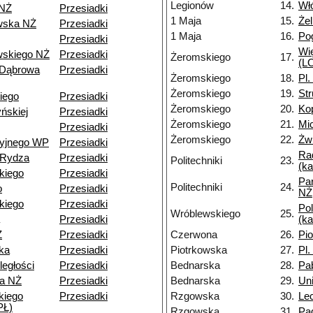
Legionów
14.
Wł
 NŻ
Przesiadki
1 Maja
15.
Że
wska NŻ
Przesiadki
1 Maja
16.
Po
Przesiadki
Wi
skiego NŻ
Przesiadki
Żeromskiego
17.
(LO
 Dąbrowa
Przesiadki
Żeromskiego
18.
Pl.
Żeromskiego
19.
St
iego
Przesiadki
Żeromskiego
20.
Ko
ńskiej
Przesiadki
Żeromskiego
21.
Mi
Przesiadki
Żeromskiego
22.
Żwi
cyjnego WP
Przesiadki
Ra
-Rydza
Przesiadki
Politechniki
23.
(k
kiego
Przesiadki
Pa
Politechniki
24.
o
Przesiadki
NŻ
kiego
Przesiadki
Pol
Wróblewskiego
25.
Przesiadki
(k
Ż
Przesiadki
Czerwona
26.
Pi
ka
Przesiadki
Piotrkowska
27.
Pl.
ległości
Przesiadki
Bednarska
28.
Pa
a NŻ
Przesiadki
Bednarska
29.
Un
kiego
Przesiadki
Rzgowska
30.
Le
PŁ)
Rzgowska
31.
Pa