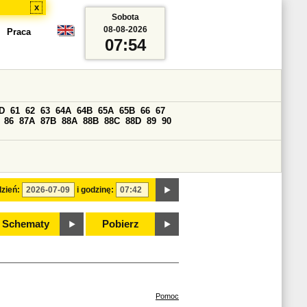
x
Sobota
08-08-2026
Praca
07:54
D
61
62
63
64A
64B
65A
65B
66
67
86
87A
87B
88A
88B
88C
88D
89
90
zień:
i godzinę:
Schematy
Pobierz
Pomoc