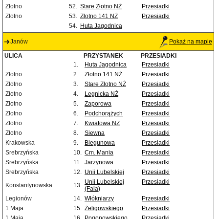
Złotno
52.
Stare Złotno NŻ
Przesiadki
Złotno
53.
Złotno 141 NŻ
Przesiadki
54.
Huta Jagodnica
Janów
Pokaż na mapie
ULICA
PRZYSTANEK
PRZESIADKI
1.
Huta Jagodnica
Przesiadki
Złotno
2.
Złotno 141 NŻ
Przesiadki
Złotno
3.
Stare Złotno NŻ
Przesiadki
Złotno
4.
Legnicka NŻ
Przesiadki
Złotno
5.
Zaporowa
Przesiadki
Złotno
6.
Podchorążych
Przesiadki
Złotno
7.
Kwiatowa NŻ
Przesiadki
Złotno
8.
Siewna
Przesiadki
Krakowska
9.
Biegunowa
Przesiadki
Srebrzyńska
10.
Cm. Mania
Przesiadki
Srebrzyńska
11.
Jarzynowa
Przesiadki
Srebrzyńska
12.
Unii Lubelskiej
Przesiadki
Unii Lubelskiej
Przesiadki
Konstantynowska
13.
(Fala)
Legionów
14.
Włókniarzy
Przesiadki
1 Maja
15.
Żeligowskiego
Przesiadki
1 Maja
16.
Pogonowskiego
Przesiadki