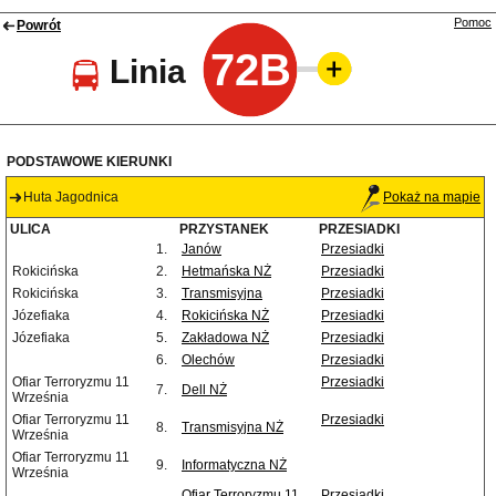
Pomoc
Powrót
72B
Linia
PODSTAWOWE KIERUNKI
Huta Jagodnica
Pokaż na mapie
ULICA
PRZYSTANEK
PRZESIADKI
1.
Janów
Przesiadki
Rokicińska
2.
Hetmańska NŻ
Przesiadki
Rokicińska
3.
Transmisyjna
Przesiadki
Józefiaka
4.
Rokicińska NŻ
Przesiadki
Józefiaka
5.
Zakładowa NŻ
Przesiadki
6.
Olechów
Przesiadki
Ofiar Terroryzmu 11
Przesiadki
7.
Dell NŻ
Września
Ofiar Terroryzmu 11
Przesiadki
8.
Transmisyjna NŻ
Września
Ofiar Terroryzmu 11
9.
Informatyczna NŻ
Września
Ofiar Terroryzmu 11
Przesiadki