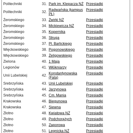
Politechniki
31.
Park im. Klepacza NŻ
Przesiadki
Radwańska (kampus
Przesiadki
Politechniki
32.
PŁ)
Żeromskiego
33.
Żwirki NŻ
Przesiadki
Żeromskiego
34.
Mickiewicza NŻ
Przesiadki
Żeromskiego
35.
Kopernika
Przesiadki
Żeromskiego
36.
Struga
Przesiadki
Żeromskiego
37.
Pl. Barlickiego
Przesiadki
Więckowskiego
38.
Pogonowskiego
Przesiadki
Więckowskiego
39.
Żeligowskiego
Przesiadki
Zielona
40.
1 Maja
Przesiadki
Legionów
41.
Włókniarzy
Przesiadki
Konstantynowska
Przesiadki
Unii Lubelskiej
42.
(Fala)
Srebrzyńska
43.
Unii Lubelskiej
Przesiadki
Srebrzyńska
44.
Jarzynowa
Przesiadki
Srebrzyńska
45.
Cm. Mania
Przesiadki
Krakowska
46.
Biegunowa
Przesiadki
Krakowska
47.
Siewna
Przesiadki
Złotno
48.
Kwiatowa NŻ
Przesiadki
Złotno
49.
Podchorążych
Przesiadki
Złotno
50.
Zaporowa
Przesiadki
Złotno
51.
Legnicka NŻ
Przesiadki