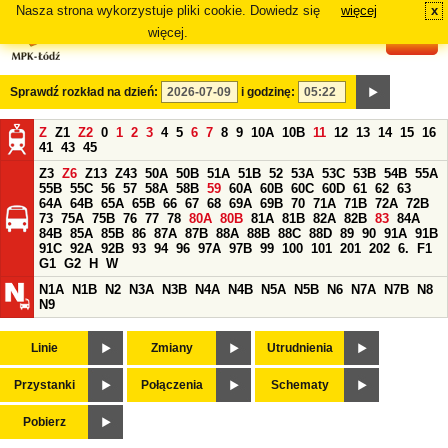
Nasza strona wykorzystuje pliki cookie. Dowiedz się
więcej
x
#
więcej.
Sprawdź rozkład na dzień:
i godzinę:
Z
Z1
Z2
0
1
2
3
4
5
6
7
8
9
10A
10B
11
12
13
14
15
16
41
43
45
Z3
Z6
Z13
Z43
50A
50B
51A
51B
52
53A
53C
53B
54B
55A
55B
55C
56
57
58A
58B
59
60A
60B
60C
60D
61
62
63
64A
64B
65A
65B
66
67
68
69A
69B
70
71A
71B
72A
72B
73
75A
75B
76
77
78
80A
80B
81A
81B
82A
82B
83
84A
84B
85A
85B
86
87A
87B
88A
88B
88C
88D
89
90
91A
91B
91C
92A
92B
93
94
96
97A
97B
99
100
101
201
202
6.
F1
G1
G2
H
W
N1A
N1B
N2
N3A
N3B
N4A
N4B
N5A
N5B
N6
N7A
N7B
N8
N9
Linie
Zmiany
Utrudnienia
Przystanki
Połączenia
Schematy
Pobierz