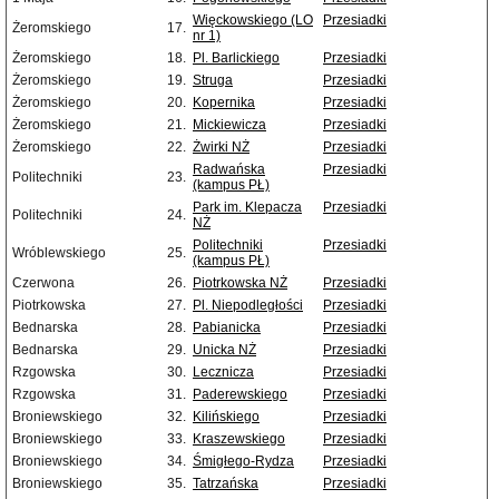
Więckowskiego (LO
Przesiadki
Żeromskiego
17.
nr 1)
Żeromskiego
18.
Pl. Barlickiego
Przesiadki
Żeromskiego
19.
Struga
Przesiadki
Żeromskiego
20.
Kopernika
Przesiadki
Żeromskiego
21.
Mickiewicza
Przesiadki
Żeromskiego
22.
Żwirki NŻ
Przesiadki
Radwańska
Przesiadki
Politechniki
23.
(kampus PŁ)
Park im. Klepacza
Przesiadki
Politechniki
24.
NŻ
Politechniki
Przesiadki
Wróblewskiego
25.
(kampus PŁ)
Czerwona
26.
Piotrkowska NŻ
Przesiadki
Piotrkowska
27.
Pl. Niepodległości
Przesiadki
Bednarska
28.
Pabianicka
Przesiadki
Bednarska
29.
Unicka NŻ
Przesiadki
Rzgowska
30.
Lecznicza
Przesiadki
Rzgowska
31.
Paderewskiego
Przesiadki
Broniewskiego
32.
Kilińskiego
Przesiadki
Broniewskiego
33.
Kraszewskiego
Przesiadki
Broniewskiego
34.
Śmigłego-Rydza
Przesiadki
Broniewskiego
35.
Tatrzańska
Przesiadki