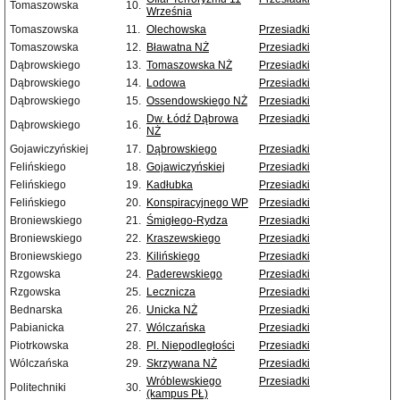
Tomaszowska
10.
Września
Tomaszowska
11.
Olechowska
Przesiadki
Tomaszowska
12.
Bławatna NŻ
Przesiadki
Dąbrowskiego
13.
Tomaszowska NŻ
Przesiadki
Dąbrowskiego
14.
Lodowa
Przesiadki
Dąbrowskiego
15.
Ossendowskiego NŻ
Przesiadki
Dw. Łódź Dąbrowa
Przesiadki
Dąbrowskiego
16.
NŻ
Gojawiczyńskiej
17.
Dąbrowskiego
Przesiadki
Felińskiego
18.
Gojawiczyńskiej
Przesiadki
Felińskiego
19.
Kadłubka
Przesiadki
Felińskiego
20.
Konspiracyjnego WP
Przesiadki
Broniewskiego
21.
Śmigłego-Rydza
Przesiadki
Broniewskiego
22.
Kraszewskiego
Przesiadki
Broniewskiego
23.
Kilińskiego
Przesiadki
Rzgowska
24.
Paderewskiego
Przesiadki
Rzgowska
25.
Lecznicza
Przesiadki
Bednarska
26.
Unicka NŻ
Przesiadki
Pabianicka
27.
Wólczańska
Przesiadki
Piotrkowska
28.
Pl. Niepodległości
Przesiadki
Wólczańska
29.
Skrzywana NŻ
Przesiadki
Wróblewskiego
Przesiadki
Politechniki
30.
(kampus PŁ)