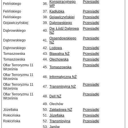
Konspiracyjnego
Przesiadki
Felińskiego
36.
WP
Felińskiego
37.
Kadłubka
Przesiadki
Felińskiego
38.
Gojawiczyńskiej
Przesiadki
Gojawiczyńskiej
39.
Dąbrowskiego
Przesiadki
Dw. Łódź Dąbrowa
Przesiadki
Dąbrowskiego
40.
NŻ
Ossendowskiego
Przesiadki
Dąbrowskiego
41.
NŻ
Dąbrowskiego
42.
Lodowa
Przesiadki
Tomaszowska
43.
Bławatna NŻ
Przesiadki
Tomaszowska
44.
Olechowska
Przesiadki
Ofiar Terroryzmu 11
Przesiadki
45.
Tomaszowska
Września
Ofiar Terroryzmu 11
46.
Informatyczna NŻ
Września
Ofiar Terroryzmu 11
Przesiadki
47.
Transmisyjna NŻ
Września
Ofiar Terroryzmu 11
Przesiadki
48.
Dell NŻ
Września
49.
Olechów
Józefiaka
50.
Zakładowa NŻ
Przesiadki
Rokicińska
51.
Józefiaka
Przesiadki
Rokicińska
52.
Transmisyjna
Przesiadki
53.
Janów