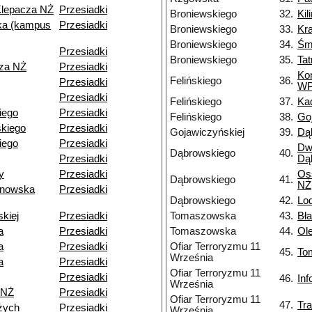
Klepacza NŻ
Przesiadki
Broniewskiego
32.
Kil
a (kampus
Przesiadki
Broniewskiego
33.
Kr
Broniewskiego
34.
Śm
Przesiadki
Broniewskiego
35.
Ta
cza NŻ
Przesiadki
Ko
Felińskiego
36.
Przesiadki
W
Przesiadki
Felińskiego
37.
Ka
kiego
Przesiadki
Felińskiego
38.
Go
kiego
Przesiadki
Gojawiczyńskiej
39.
Dą
iego
Przesiadki
Dw
Dąbrowskiego
40.
Przesiadki
Dą
y
Przesiadki
Os
Dąbrowskiego
41.
NŻ
ynowska
Przesiadki
Dąbrowskiego
42.
Lo
skiej
Przesiadki
Tomaszowska
43.
Bł
a
Przesiadki
Tomaszowska
44.
Ol
a
Przesiadki
Ofiar Terroryzmu 11
45.
To
Września
a
Przesiadki
Ofiar Terroryzmu 11
Przesiadki
46.
In
Września
 NŻ
Przesiadki
Ofiar Terroryzmu 11
47.
Tr
żych
Przesiadki
Września