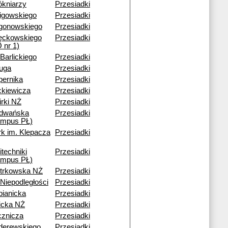
ókniarzy
Przesiadki
ligowskiego
Przesiadki
gonowskiego
Przesiadki
ęckowskiego
Przesiadki
 nr 1)
 Barlickiego
Przesiadki
ruga
Przesiadki
pernika
Przesiadki
ckiewicza
Przesiadki
rki NŻ
Przesiadki
dwańska
Przesiadki
ampus PŁ)
rk im. Klepacza
Przesiadki
itechniki
Przesiadki
ampus PŁ)
otrkowska NŻ
Przesiadki
 Niepodległości
Przesiadki
bianicka
Przesiadki
icka NŻ
Przesiadki
cznicza
Przesiadki
derewskiego
Przesiadki