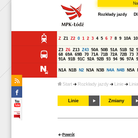
Na
Rozkłady jazdy
Dl
Z
Z1
Z2
0
1
2
3
4
5
6
7
8
9
10A
1
Z3
Z6
Z13
Z43
50A
50B
51A
51B
52
68
69A
69B
70
71A
71B
72A
72B
73
91A
91B
91C
92A
92B
93
94
96
97A
N1A
N1B
N2
N3A
N3B
N4A
N4B
N5A
Start
Rozkłady jazdy
Linie
Lini
Linie
Zmiany
Powrót