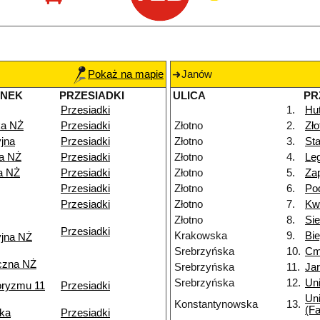
Pokaż na mapie
Janów
ANEK
PRZESIADKI
ULICA
PR
Przesiadki
1.
Hu
a NŻ
Przesiadki
Złotno
2.
Zł
jna
Przesiadki
Złotno
3.
Sta
ka NŻ
Przesiadki
Złotno
4.
Le
a NŻ
Przesiadki
Złotno
5.
Za
Przesiadki
Złotno
6.
Po
Przesiadki
Złotno
7.
Kw
Złotno
8.
Si
Przesiadki
Krakowska
9.
Bi
yjna NŻ
Srebrzyńska
10.
Cm
czna NŻ
Srebrzyńska
11.
Ja
Srebrzyńska
12.
Uni
roryzmu 11
Przesiadki
Uni
Konstantynowska
13.
(Fa
ka
Przesiadki