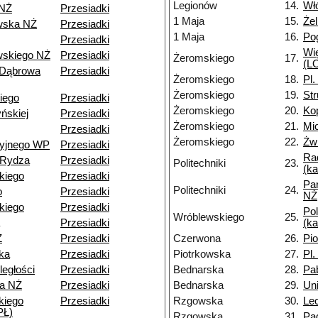
Legionów
14.
Wł
 NŻ
Przesiadki
1 Maja
15.
Że
wska NŻ
Przesiadki
1 Maja
16.
Po
Przesiadki
Wi
skiego NŻ
Przesiadki
Żeromskiego
17.
(LO
 Dąbrowa
Przesiadki
Żeromskiego
18.
Pl.
Żeromskiego
19.
St
iego
Przesiadki
Żeromskiego
20.
Ko
ńskiej
Przesiadki
Żeromskiego
21.
Mi
Przesiadki
Żeromskiego
22.
Żwi
cyjnego WP
Przesiadki
Ra
-Rydza
Przesiadki
Politechniki
23.
(k
kiego
Przesiadki
Pa
Politechniki
24.
o
Przesiadki
NŻ
kiego
Przesiadki
Pol
Wróblewskiego
25.
Przesiadki
(k
Ż
Przesiadki
Czerwona
26.
Pi
ka
Przesiadki
Piotrkowska
27.
Pl.
ległości
Przesiadki
Bednarska
28.
Pa
a NŻ
Przesiadki
Bednarska
29.
Un
kiego
Przesiadki
Rzgowska
30.
Le
PŁ)
Rzgowska
31.
Pa