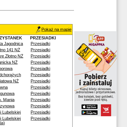
Pokaż na mapie
ZYSTANEK
PRZESIADKI
ta Jagodnica
Przesiadki
otno 141 NŻ
Przesiadki
re Złotno NŻ
Przesiadki
gnicka NŻ
Przesiadki
porowa
Przesiadki
dchorążych
Przesiadki
iatowa NŻ
Przesiadki
ewna
Przesiadki
egunowa
Przesiadki
. Mania
Przesiadki
rzynowa
Przesiadki
i Lubelskiej
Przesiadki
i Lubelskiej
Przesiadki
la)