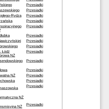
ińskiego
Przesiadki
aszewskiego
Przesiadki
igłego-Rydza
Przesiadki
trzańska
Przesiadki
nspiracyjnego
Przesiadki
P
dłubka
Przesiadki
jawiczyńskiej
Przesiadki
browskiego
Przesiadki
. Łódź
Przesiadki
browa NŻ
sendowskiego
Przesiadki
dowa
Przesiadki
awatna NŻ
Przesiadki
echowska
Przesiadki
Przesiadki
maszowska
formatyczna NŻ
Przesiadki
ansmisyjna NŻ