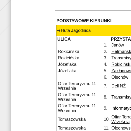
PODSTAWOWE KIERUNKI
Huta Jagodnica
ULICA
PRZYST
1.
Janów
Rokicińska
2.
Hetmańsk
Rokicińska
3.
Transmisy
Józefiaka
4.
Rokicińs
Józefiaka
5.
Zakładow
6.
Olechów
Ofiar Terroryzmu 11
7.
Dell NŻ
Września
Ofiar Terroryzmu 11
8.
Transmis
Września
Ofiar Terroryzmu 11
9.
Informaty
Września
Ofiar Ter
Tomaszowska
10.
Września
Tomaszowska
11.
Olechows