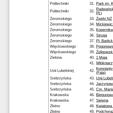
Politechniki
31.
Park im. 
Radwańsk
Politechniki
32.
PŁ)
Żeromskiego
33.
Żwirki NŻ
Żeromskiego
34.
Mickiewi
Żeromskiego
35.
Kopernika
Żeromskiego
36.
Struga
Żeromskiego
37.
Pl. Barlic
Więckowskiego
38.
Pogonows
Więckowskiego
39.
Żeligowsk
Zielona
40.
1 Maja
41.
Włókniarz
Konstant
Unii Lubelskiej
42.
(Fala)
Srebrzyńska
43.
Unii Lubel
Srebrzyńska
44.
Jarzynow
Srebrzyńska
45.
Cm. Mani
Krakowska
46.
Biegunow
Krakowska
47.
Siewna
Złotno
48.
Kwiatowa
Złotno
49.
Podchorą