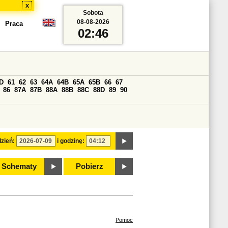
x
Sobota
08-08-2026
Praca
02:46
D
61
62
63
64A
64B
65A
65B
66
67
86
87A
87B
88A
88B
88C
88D
89
90
zień:
i godzinę:
Schematy
Pobierz
Pomoc