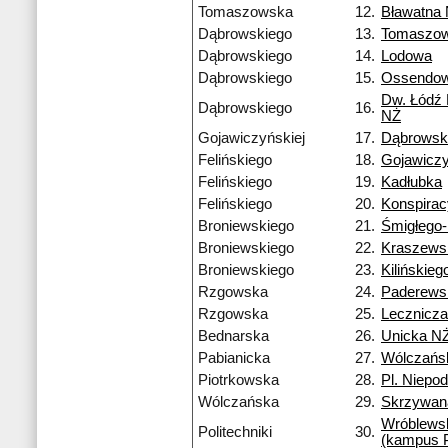
Tomaszowska
12.
Bławatna
Dąbrowskiego
13.
Tomaszo
Dąbrowskiego
14.
Lodowa
Dąbrowskiego
15.
Ossendow
Dw. Łódź
Dąbrowskiego
16.
NŻ
Gojawiczyńskiej
17.
Dąbrowsk
Felińskiego
18.
Gojawiczy
Felińskiego
19.
Kadłubka
Felińskiego
20.
Konspira
Broniewskiego
21.
Śmigłego
Broniewskiego
22.
Kraszews
Broniewskiego
23.
Kilińskieg
Rzgowska
24.
Paderews
Rzgowska
25.
Lecznicza
Bednarska
26.
Unicka N
Pabianicka
27.
Wólczańs
Piotrkowska
28.
Pl. Niepod
Wólczańska
29.
Skrzywan
Wróblews
Politechniki
30.
(kampus 