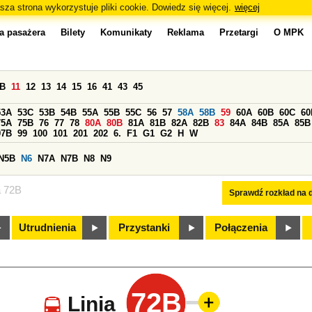
sza strona wykorzystuje pliki cookie. Dowiedz się więcej.
więcej
a pasażera
Bilety
Komunikaty
Reklama
Przetargi
O MPK
0B
11
12
13
14
15
16
41
43
45
53A
53C
53B
54B
55A
55B
55C
56
57
58A
58B
59
60A
60B
60C
60
75A
75B
76
77
78
80A
80B
81A
81B
82A
82B
83
84A
84B
85A
85B
97B
99
100
101
201
202
6.
F1
G1
G2
H
W
N5B
N6
N7A
N7B
N8
N9
a 72B
Sprawdź rozkład na d
Utrudnienia
Przystanki
Połączenia
72B
Linia