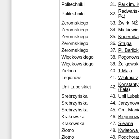
Politechniki
31.
Park im. 
Radwańsk
Politechniki
32.
PŁ)
Żeromskiego
33.
Żwirki NŻ
Żeromskiego
34.
Mickiewi
Żeromskiego
35.
Kopernika
Żeromskiego
36.
Struga
Żeromskiego
37.
Pl. Barlic
Więckowskiego
38.
Pogonows
Więckowskiego
39.
Żeligowsk
Zielona
40.
1 Maja
Legionów
41.
Włókniarz
Konstant
Unii Lubelskiej
42.
(Fala)
Srebrzyńska
43.
Unii Lubel
Srebrzyńska
44.
Jarzynow
Srebrzyńska
45.
Cm. Mani
Krakowska
46.
Biegunow
Krakowska
47.
Siewna
Złotno
48.
Kwiatowa
Złotno
49.
Podchorą