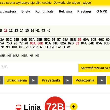
sza strona wykorzystuje pliki cookie. Dowiedz się więcej.
więcej
a pasażera
Bilety
Komunikaty
Reklama
Przetargi
O MPK
0B
11
12
13
14
15
16
41
43
45
53A
53C
53B
54B
55A
55B
55C
56
57
58A
58B
59
60A
60B
60C
60
75A
75B
76
77
78
80A
80B
81A
81B
82A
82B
83
84A
84B
85A
85B
97B
99
100
101
201
202
6.
F1
G1
G2
H
W
N5B
N6
N7A
N7B
N8
N9
a 72B
Sprawdź rozkład na d
Utrudnienia
Przystanki
Połączenia
72B
Linia