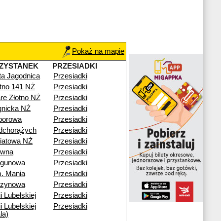
Pokaż na mapie
ZYSTANEK
PRZESIADKI
ta Jagodnica
Przesiadki
otno 141 NŻ
Przesiadki
re Złotno NŻ
Przesiadki
gnicka NŻ
Przesiadki
porowa
Przesiadki
dchorążych
Przesiadki
iatowa NŻ
Przesiadki
ewna
Przesiadki
egunowa
Przesiadki
. Mania
Przesiadki
rzynowa
Przesiadki
i Lubelskiej
Przesiadki
i Lubelskiej
Przesiadki
la)