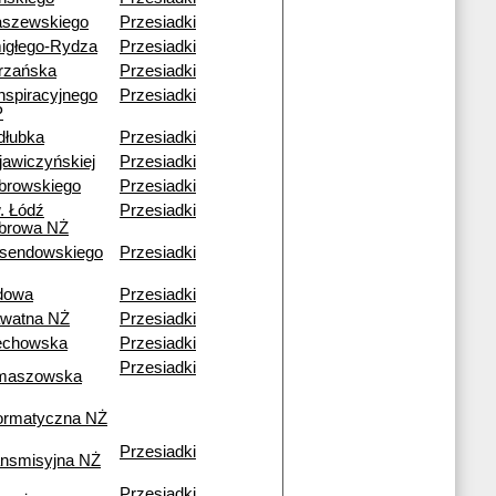
aszewskiego
Przesiadki
igłego-Rydza
Przesiadki
trzańska
Przesiadki
nspiracyjnego
Przesiadki
P
dłubka
Przesiadki
jawiczyńskiej
Przesiadki
browskiego
Przesiadki
. Łódź
Przesiadki
browa NŻ
sendowskiego
Przesiadki
dowa
Przesiadki
awatna NŻ
Przesiadki
echowska
Przesiadki
Przesiadki
maszowska
formatyczna NŻ
Przesiadki
ansmisyjna NŻ
Przesiadki