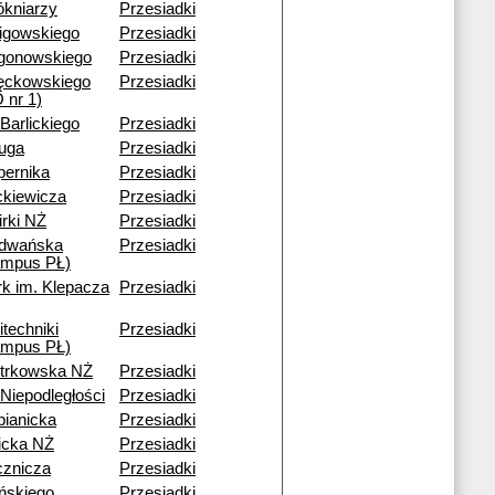
ókniarzy
Przesiadki
ligowskiego
Przesiadki
gonowskiego
Przesiadki
ęckowskiego
Przesiadki
 nr 1)
 Barlickiego
Przesiadki
ruga
Przesiadki
pernika
Przesiadki
ckiewicza
Przesiadki
rki NŻ
Przesiadki
dwańska
Przesiadki
ampus PŁ)
rk im. Klepacza
Przesiadki
itechniki
Przesiadki
ampus PŁ)
otrkowska NŻ
Przesiadki
 Niepodległości
Przesiadki
bianicka
Przesiadki
icka NŻ
Przesiadki
cznicza
Przesiadki
ińskiego
Przesiadki