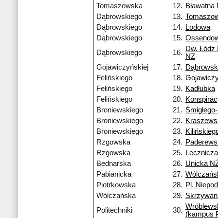
Tomaszowska
12.
Bławatna
Dąbrowskiego
13.
Tomaszo
Dąbrowskiego
14.
Lodowa
Dąbrowskiego
15.
Ossendow
Dw. Łódź
Dąbrowskiego
16.
NŻ
Gojawiczyńskiej
17.
Dąbrowsk
Felińskiego
18.
Gojawiczy
Felińskiego
19.
Kadłubka
Felińskiego
20.
Konspira
Broniewskiego
21.
Śmigłego
Broniewskiego
22.
Kraszews
Broniewskiego
23.
Kilińskieg
Rzgowska
24.
Paderews
Rzgowska
25.
Lecznicza
Bednarska
26.
Unicka N
Pabianicka
27.
Wólczańs
Piotrkowska
28.
Pl. Niepod
Wólczańska
29.
Skrzywan
Wróblews
Politechniki
30.
(kampus 