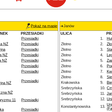
Pokaż na mapie
Janów
ANEK
PRZESIADKI
ULICA
PR
Przesiadki
1.
Hu
a NŻ
Przesiadki
Złotno
2.
Zł
jna
Przesiadki
Złotno
3.
Sta
ka NŻ
Przesiadki
Złotno
4.
Le
a NŻ
Przesiadki
Złotno
5.
Za
Przesiadki
Złotno
6.
Po
Przesiadki
Złotno
7.
Kw
Złotno
8.
Si
Przesiadki
Krakowska
9.
Bi
yjna NŻ
Srebrzyńska
10.
Cm
czna NŻ
Srebrzyńska
11.
Ja
Srebrzyńska
12.
Uni
roryzmu 11
Przesiadki
Uni
Konstantynowska
13.
(Fa
ka
Przesiadki