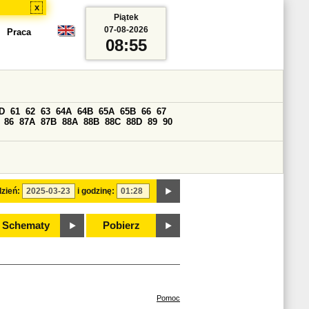
x
Piątek
07-08-2026
Praca
08:55
D
61
62
63
64A
64B
65A
65B
66
67
86
87A
87B
88A
88B
88C
88D
89
90
zień:
i godzinę:
Schematy
Pobierz
Pomoc