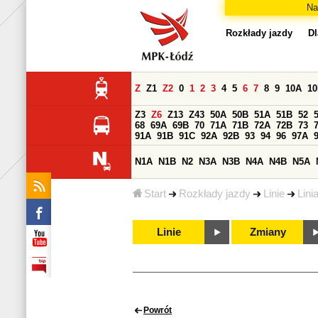
Na
Rozkłady jazdy
Dl
Z
Z1
Z2
0
1
2
3
4
5
6
7
8
9
10A
1
Z3
Z6
Z13
Z43
50A
50B
51A
51B
52
68
69A
69B
70
71A
71B
72A
72B
73
91A
91B
91C
92A
92B
93
94
96
97A
N1A
N1B
N2
N3A
N3B
N4A
N4B
N5A
Start
Rozkłady jazdy
Linie
Lini
Linie
Zmiany
Powrót