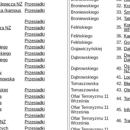
Klepacza NŻ
Przesiadki
Broniewskiego
32.
Kr
a (kampus
Przesiadki
Broniewskiego
33.
Śm
Broniewskiego
34.
Ta
Przesiadki
Ko
Felińskiego
35.
cza NŻ
Przesiadki
W
Przesiadki
Felińskiego
36.
Ka
Przesiadki
Felińskiego
37.
Go
kiego
Przesiadki
Gojawiczyńskiej
38.
Dą
kiego
Przesiadki
Dw
Dąbrowskiego
39.
iego
Przesiadki
Dą
Przesiadki
Os
Dąbrowskiego
40.
NŻ
y
Przesiadki
Dąbrowskiego
41.
Lo
ynowska
Przesiadki
Tomaszowska
42.
Bł
skiej
Przesiadki
Tomaszowska
43.
Ol
a
Przesiadki
Ofiar Terroryzmu 11
44.
To
Września
a
Przesiadki
Ofiar Terroryzmu 11
a
Przesiadki
45.
In
Września
Przesiadki
Ofiar Terroryzmu 11
46.
Tr
 NŻ
Przesiadki
Września
żych
Przesiadki
Ofiar Terroryzmu 11