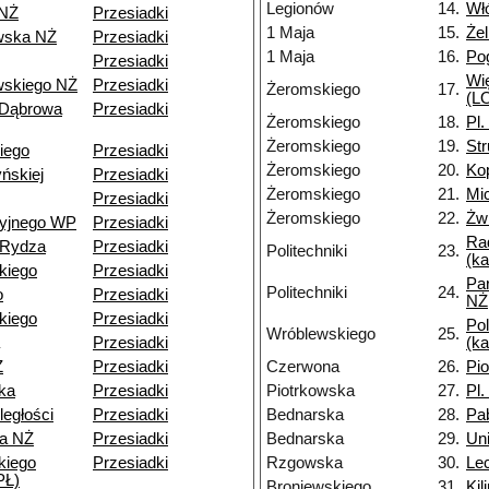
Legionów
14.
Wł
 NŻ
Przesiadki
1 Maja
15.
Że
wska NŻ
Przesiadki
1 Maja
16.
Po
Przesiadki
Wi
skiego NŻ
Przesiadki
Żeromskiego
17.
(LO
 Dąbrowa
Przesiadki
Żeromskiego
18.
Pl.
Żeromskiego
19.
St
iego
Przesiadki
Żeromskiego
20.
Ko
ńskiej
Przesiadki
Żeromskiego
21.
Mi
Przesiadki
Żeromskiego
22.
Żwi
cyjnego WP
Przesiadki
Ra
-Rydza
Przesiadki
Politechniki
23.
(k
kiego
Przesiadki
Pa
Politechniki
24.
o
Przesiadki
NŻ
kiego
Przesiadki
Pol
Wróblewskiego
25.
Przesiadki
(k
Ż
Przesiadki
Czerwona
26.
Pi
ka
Przesiadki
Piotrkowska
27.
Pl.
ległości
Przesiadki
Bednarska
28.
Pa
a NŻ
Przesiadki
Bednarska
29.
Un
kiego
Przesiadki
Rzgowska
30.
Le
PŁ)
Broniewskiego
31.
Kil