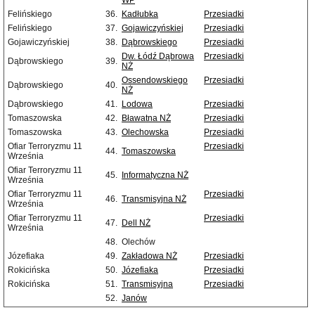
WP
Felińskiego
36.
Kadłubka
Przesiadki
Felińskiego
37.
Gojawiczyńskiej
Przesiadki
Gojawiczyńskiej
38.
Dąbrowskiego
Przesiadki
Dw. Łódź Dąbrowa
Przesiadki
Dąbrowskiego
39.
NŻ
Ossendowskiego
Przesiadki
Dąbrowskiego
40.
NŻ
Dąbrowskiego
41.
Lodowa
Przesiadki
Tomaszowska
42.
Bławatna NŻ
Przesiadki
Tomaszowska
43.
Olechowska
Przesiadki
Ofiar Terroryzmu 11
Przesiadki
44.
Tomaszowska
Września
Ofiar Terroryzmu 11
45.
Informatyczna NŻ
Września
Ofiar Terroryzmu 11
Przesiadki
46.
Transmisyjna NŻ
Września
Ofiar Terroryzmu 11
Przesiadki
47.
Dell NŻ
Września
48.
Olechów
Józefiaka
49.
Zakładowa NŻ
Przesiadki
Rokicińska
50.
Józefiaka
Przesiadki
Rokicińska
51.
Transmisyjna
Przesiadki
52.
Janów