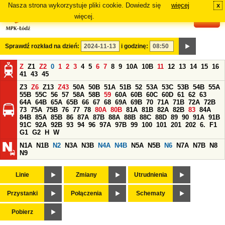
Nasza strona wykorzystuje pliki cookie. Dowiedz się
więcej
x
#
więcej.
Sprawdź rozkład na dzień:
i godzinę:
Z
Z1
Z2
0
1
2
3
4
5
6
7
8
9
10A
10B
11
12
13
14
15
16
41
43
45
Z3
Z6
Z13
Z43
50A
50B
51A
51B
52
53A
53C
53B
54B
55A
55B
55C
56
57
58A
58B
59
60A
60B
60C
60D
61
62
63
64A
64B
65A
65B
66
67
68
69A
69B
70
71A
71B
72A
72B
73
75A
75B
76
77
78
80A
80B
81A
81B
82A
82B
83
84A
84B
85A
85B
86
87A
87B
88A
88B
88C
88D
89
90
91A
91B
91C
92A
92B
93
94
96
97A
97B
99
100
101
201
202
6.
F1
G1
G2
H
W
N1A
N1B
N2
N3A
N3B
N4A
N4B
N5A
N5B
N6
N7A
N7B
N8
N9
Linie
Zmiany
Utrudnienia
Przystanki
Połączenia
Schematy
Pobierz