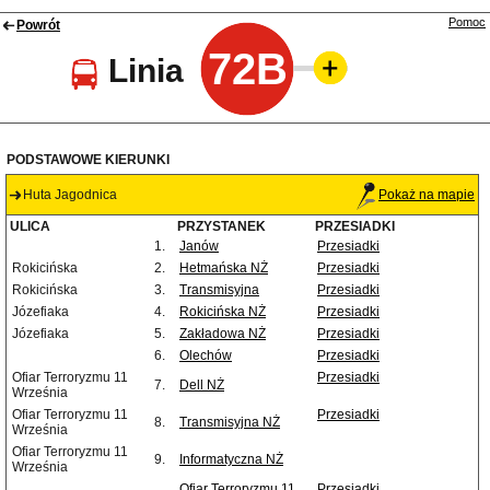
Pomoc
Powrót
72B
Linia
PODSTAWOWE KIERUNKI
Huta Jagodnica
Pokaż na mapie
ULICA
PRZYSTANEK
PRZESIADKI
1.
Janów
Przesiadki
Rokicińska
2.
Hetmańska NŻ
Przesiadki
Rokicińska
3.
Transmisyjna
Przesiadki
Józefiaka
4.
Rokicińska NŻ
Przesiadki
Józefiaka
5.
Zakładowa NŻ
Przesiadki
6.
Olechów
Przesiadki
Ofiar Terroryzmu 11
Przesiadki
7.
Dell NŻ
Września
Ofiar Terroryzmu 11
Przesiadki
8.
Transmisyjna NŻ
Września
Ofiar Terroryzmu 11
9.
Informatyczna NŻ
Września
Ofiar Terroryzmu 11
Przesiadki