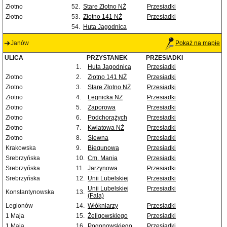
Złotno
52.
Stare Złotno NŻ
Przesiadki
Złotno
53.
Złotno 141 NŻ
Przesiadki
54.
Huta Jagodnica
Janów
Pokaż na mapie
ULICA
PRZYSTANEK
PRZESIADKI
1.
Huta Jagodnica
Przesiadki
Złotno
2.
Złotno 141 NŻ
Przesiadki
Złotno
3.
Stare Złotno NŻ
Przesiadki
Złotno
4.
Legnicka NŻ
Przesiadki
Złotno
5.
Zaporowa
Przesiadki
Złotno
6.
Podchorążych
Przesiadki
Złotno
7.
Kwiatowa NŻ
Przesiadki
Złotno
8.
Siewna
Przesiadki
Krakowska
9.
Biegunowa
Przesiadki
Srebrzyńska
10.
Cm. Mania
Przesiadki
Srebrzyńska
11.
Jarzynowa
Przesiadki
Srebrzyńska
12.
Unii Lubelskiej
Przesiadki
Unii Lubelskiej
Przesiadki
Konstantynowska
13.
(Fala)
Legionów
14.
Włókniarzy
Przesiadki
1 Maja
15.
Żeligowskiego
Przesiadki
1 Maja
16.
Pogonowskiego
Przesiadki