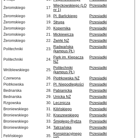
Więckowskiego (LO
Przesiadki
Żeromskiego
17.
nr 1)
Żeromskiego
18.
Pl. Barlickiego
Przesiadki
Żeromskiego
19.
Struga
Przesiadki
Żeromskiego
20.
Kopernika
Przesiadki
Żeromskiego
21.
Mickiewicza
Przesiadki
Żeromskiego
22.
Żwirki NŻ
Przesiadki
Radwańska
Przesiadki
Politechniki
23.
(kampus PŁ)
Park im. Klepacza
Przesiadki
Politechniki
24.
NŻ
Politechniki
Przesiadki
Wróblewskiego
25.
(kampus PŁ)
Czerwona
26.
Piotrkowska NŻ
Przesiadki
Piotrkowska
27.
Pl. Niepodległości
Przesiadki
Bednarska
28.
Pabianicka
Przesiadki
Bednarska
29.
Unicka NŻ
Przesiadki
Rzgowska
30.
Lecznicza
Przesiadki
Broniewskiego
31.
Kilińskiego
Przesiadki
Broniewskiego
32.
Kraszewskiego
Przesiadki
Broniewskiego
33.
Śmigłego-Rydza
Przesiadki
Broniewskiego
34.
Tatrzańska
Przesiadki
Konspiracyjnego
Przesiadki
Felińskiego
35.