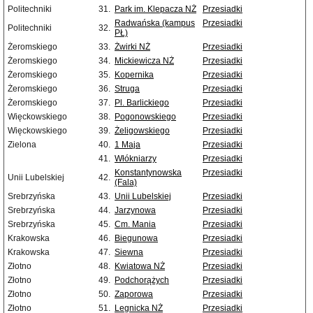
Politechniki
31.
Park im. Klepacza NŻ
Przesiadki
Radwańska (kampus
Przesiadki
Politechniki
32.
PŁ)
Żeromskiego
33.
Żwirki NŻ
Przesiadki
Żeromskiego
34.
Mickiewicza NŻ
Przesiadki
Żeromskiego
35.
Kopernika
Przesiadki
Żeromskiego
36.
Struga
Przesiadki
Żeromskiego
37.
Pl. Barlickiego
Przesiadki
Więckowskiego
38.
Pogonowskiego
Przesiadki
Więckowskiego
39.
Żeligowskiego
Przesiadki
Zielona
40.
1 Maja
Przesiadki
41.
Włókniarzy
Przesiadki
Konstantynowska
Przesiadki
Unii Lubelskiej
42.
(Fala)
Srebrzyńska
43.
Unii Lubelskiej
Przesiadki
Srebrzyńska
44.
Jarzynowa
Przesiadki
Srebrzyńska
45.
Cm. Mania
Przesiadki
Krakowska
46.
Biegunowa
Przesiadki
Krakowska
47.
Siewna
Przesiadki
Złotno
48.
Kwiatowa NŻ
Przesiadki
Złotno
49.
Podchorążych
Przesiadki
Złotno
50.
Zaporowa
Przesiadki
Złotno
51.
Legnicka NŻ
Przesiadki