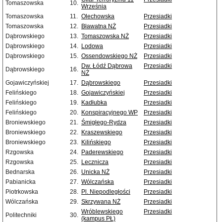
Tomaszowska
10.
Września
Tomaszowska
11.
Olechowska
Przesiadki
Tomaszowska
12.
Bławatna NŻ
Przesiadki
Dąbrowskiego
13.
Tomaszowska NŻ
Przesiadki
Dąbrowskiego
14.
Lodowa
Przesiadki
Dąbrowskiego
15.
Ossendowskiego NŻ
Przesiadki
Dw. Łódź Dąbrowa
Przesiadki
Dąbrowskiego
16.
NŻ
Gojawiczyńskiej
17.
Dąbrowskiego
Przesiadki
Felińskiego
18.
Gojawiczyńskiej
Przesiadki
Felińskiego
19.
Kadłubka
Przesiadki
Felińskiego
20.
Konspiracyjnego WP
Przesiadki
Broniewskiego
21.
Śmigłego-Rydza
Przesiadki
Broniewskiego
22.
Kraszewskiego
Przesiadki
Broniewskiego
23.
Kilińskiego
Przesiadki
Rzgowska
24.
Paderewskiego
Przesiadki
Rzgowska
25.
Lecznicza
Przesiadki
Bednarska
26.
Unicka NŻ
Przesiadki
Pabianicka
27.
Wólczańska
Przesiadki
Piotrkowska
28.
Pl. Niepodległości
Przesiadki
Wólczańska
29.
Skrzywana NŻ
Przesiadki
Wróblewskiego
Przesiadki
Politechniki
30.
(kampus PŁ)