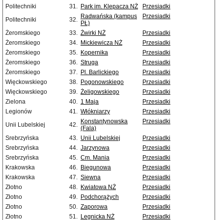
Politechniki
31.
Park im. Klepacza NŻ
Przesiadki
Radwańska (kampus
Przesiadki
Politechniki
32.
PŁ)
Żeromskiego
33.
Żwirki NŻ
Przesiadki
Żeromskiego
34.
Mickiewicza NŻ
Przesiadki
Żeromskiego
35.
Kopernika
Przesiadki
Żeromskiego
36.
Struga
Przesiadki
Żeromskiego
37.
Pl. Barlickiego
Przesiadki
Więckowskiego
38.
Pogonowskiego
Przesiadki
Więckowskiego
39.
Żeligowskiego
Przesiadki
Zielona
40.
1 Maja
Przesiadki
Legionów
41.
Włókniarzy
Przesiadki
Konstantynowska
Przesiadki
Unii Lubelskiej
42.
(Fala)
Srebrzyńska
43.
Unii Lubelskiej
Przesiadki
Srebrzyńska
44.
Jarzynowa
Przesiadki
Srebrzyńska
45.
Cm. Mania
Przesiadki
Krakowska
46.
Biegunowa
Przesiadki
Krakowska
47.
Siewna
Przesiadki
Złotno
48.
Kwiatowa NŻ
Przesiadki
Złotno
49.
Podchorążych
Przesiadki
Złotno
50.
Zaporowa
Przesiadki
Złotno
51.
Legnicka NŻ
Przesiadki