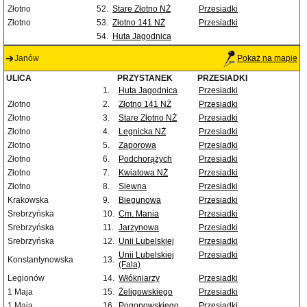
Złotno
52.
Stare Złotno NŻ
Przesiadki
Złotno
53.
Złotno 141 NŻ
Przesiadki
54.
Huta Jagodnica
Janów
Pokaż na mapie
ULICA
PRZYSTANEK
PRZESIADKI
1.
Huta Jagodnica
Przesiadki
Złotno
2.
Złotno 141 NŻ
Przesiadki
Złotno
3.
Stare Złotno NŻ
Przesiadki
Złotno
4.
Legnicka NŻ
Przesiadki
Złotno
5.
Zaporowa
Przesiadki
Złotno
6.
Podchorążych
Przesiadki
Złotno
7.
Kwiatowa NŻ
Przesiadki
Złotno
8.
Siewna
Przesiadki
Krakowska
9.
Biegunowa
Przesiadki
Srebrzyńska
10.
Cm. Mania
Przesiadki
Srebrzyńska
11.
Jarzynowa
Przesiadki
Srebrzyńska
12.
Unii Lubelskiej
Przesiadki
Unii Lubelskiej
Przesiadki
Konstantynowska
13.
(Fala)
Legionów
14.
Włókniarzy
Przesiadki
1 Maja
15.
Żeligowskiego
Przesiadki
1 Maja
16.
Pogonowskiego
Przesiadki