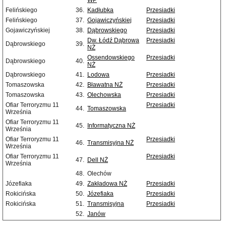
WP
Felińskiego
36.
Kadłubka
Przesiadki
Felińskiego
37.
Gojawiczyńskiej
Przesiadki
Gojawiczyńskiej
38.
Dąbrowskiego
Przesiadki
Dw. Łódź Dąbrowa
Przesiadki
Dąbrowskiego
39.
NŻ
Ossendowskiego
Przesiadki
Dąbrowskiego
40.
NŻ
Dąbrowskiego
41.
Lodowa
Przesiadki
Tomaszowska
42.
Bławatna NŻ
Przesiadki
Tomaszowska
43.
Olechowska
Przesiadki
Ofiar Terroryzmu 11
Przesiadki
44.
Tomaszowska
Września
Ofiar Terroryzmu 11
45.
Informatyczna NŻ
Września
Ofiar Terroryzmu 11
Przesiadki
46.
Transmisyjna NŻ
Września
Ofiar Terroryzmu 11
Przesiadki
47.
Dell NŻ
Września
48.
Olechów
Józefiaka
49.
Zakładowa NŻ
Przesiadki
Rokicińska
50.
Józefiaka
Przesiadki
Rokicińska
51.
Transmisyjna
Przesiadki
52.
Janów