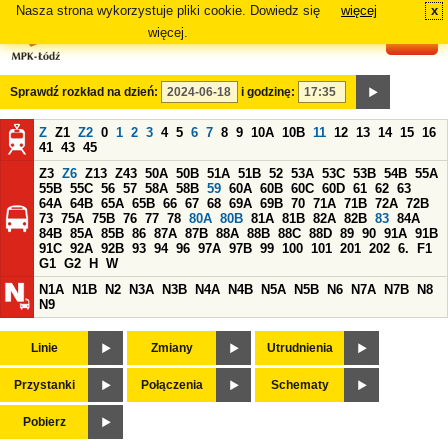
Nasza strona wykorzystuje pliki cookie. Dowiedz się
więcej
x
#
więcej.
Sprawdź rozkład na dzień:
i godzinę:
Z
Z1
Z2
0
1
2
3
4
5
6
7
8
9
10A
10B
11
12
13
14
15
16
41
43
45
Z3
Z6
Z13
Z43
50A
50B
51A
51B
52
53A
53C
53B
54B
55A
55B
55C
56
57
58A
58B
59
60A
60B
60C
60D
61
62
63
64A
64B
65A
65B
66
67
68
69A
69B
70
71A
71B
72A
72B
73
75A
75B
76
77
78
80A
80B
81A
81B
82A
82B
83
84A
84B
85A
85B
86
87A
87B
88A
88B
88C
88D
89
90
91A
91B
91C
92A
92B
93
94
96
97A
97B
99
100
101
201
202
6.
F1
G1
G2
H
W
N1A
N1B
N2
N3A
N3B
N4A
N4B
N5A
N5B
N6
N7A
N7B
N8
N9
Linie
Zmiany
Utrudnienia
Przystanki
Połączenia
Schematy
Pobierz