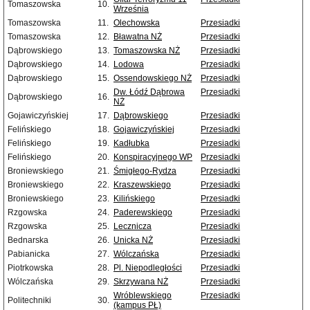
Tomaszowska
10.
Września
Tomaszowska
11.
Olechowska
Przesiadki
Tomaszowska
12.
Bławatna NŻ
Przesiadki
Dąbrowskiego
13.
Tomaszowska NŻ
Przesiadki
Dąbrowskiego
14.
Lodowa
Przesiadki
Dąbrowskiego
15.
Ossendowskiego NŻ
Przesiadki
Dw. Łódź Dąbrowa
Przesiadki
Dąbrowskiego
16.
NŻ
Gojawiczyńskiej
17.
Dąbrowskiego
Przesiadki
Felińskiego
18.
Gojawiczyńskiej
Przesiadki
Felińskiego
19.
Kadłubka
Przesiadki
Felińskiego
20.
Konspiracyjnego WP
Przesiadki
Broniewskiego
21.
Śmigłego-Rydza
Przesiadki
Broniewskiego
22.
Kraszewskiego
Przesiadki
Broniewskiego
23.
Kilińskiego
Przesiadki
Rzgowska
24.
Paderewskiego
Przesiadki
Rzgowska
25.
Lecznicza
Przesiadki
Bednarska
26.
Unicka NŻ
Przesiadki
Pabianicka
27.
Wólczańska
Przesiadki
Piotrkowska
28.
Pl. Niepodległości
Przesiadki
Wólczańska
29.
Skrzywana NŻ
Przesiadki
Wróblewskiego
Przesiadki
Politechniki
30.
(kampus PŁ)