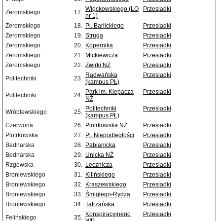
Więckowskiego (LO
Przesiadki
Żeromskiego
17.
nr 1)
Żeromskiego
18.
Pl. Barlickiego
Przesiadki
Żeromskiego
19.
Struga
Przesiadki
Żeromskiego
20.
Kopernika
Przesiadki
Żeromskiego
21.
Mickiewicza
Przesiadki
Żeromskiego
22.
Żwirki NŻ
Przesiadki
Radwańska
Przesiadki
Politechniki
23.
(kampus PŁ)
Park im. Klepacza
Przesiadki
Politechniki
24.
NŻ
Politechniki
Przesiadki
Wróblewskiego
25.
(kampus PŁ)
Czerwona
26.
Piotrkowska NŻ
Przesiadki
Piotrkowska
27.
Pl. Niepodległości
Przesiadki
Bednarska
28.
Pabianicka
Przesiadki
Bednarska
29.
Unicka NŻ
Przesiadki
Rzgowska
30.
Lecznicza
Przesiadki
Broniewskiego
31.
Kilińskiego
Przesiadki
Broniewskiego
32.
Kraszewskiego
Przesiadki
Broniewskiego
33.
Śmigłego-Rydza
Przesiadki
Broniewskiego
34.
Tatrzańska
Przesiadki
Konspiracyjnego
Przesiadki
Felińskiego
35.