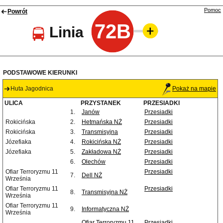
Pomoc
Powrót
72B
Linia
PODSTAWOWE KIERUNKI
Huta Jagodnica
Pokaż na mapie
ULICA
PRZYSTANEK
PRZESIADKI
1.
Janów
Przesiadki
Rokicińska
2.
Hetmańska NŻ
Przesiadki
Rokicińska
3.
Transmisyjna
Przesiadki
Józefiaka
4.
Rokicińska NŻ
Przesiadki
Józefiaka
5.
Zakładowa NŻ
Przesiadki
6.
Olechów
Przesiadki
Ofiar Terroryzmu 11
Przesiadki
7.
Dell NŻ
Września
Ofiar Terroryzmu 11
Przesiadki
8.
Transmisyjna NŻ
Września
Ofiar Terroryzmu 11
9.
Informatyczna NŻ
Września
Ofiar Terroryzmu 11
Przesiadki