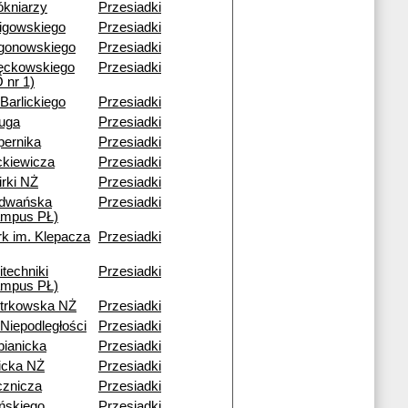
ókniarzy
Przesiadki
ligowskiego
Przesiadki
gonowskiego
Przesiadki
ęckowskiego
Przesiadki
 nr 1)
 Barlickiego
Przesiadki
ruga
Przesiadki
pernika
Przesiadki
ckiewicza
Przesiadki
rki NŻ
Przesiadki
dwańska
Przesiadki
ampus PŁ)
rk im. Klepacza
Przesiadki
itechniki
Przesiadki
ampus PŁ)
otrkowska NŻ
Przesiadki
 Niepodległości
Przesiadki
bianicka
Przesiadki
icka NŻ
Przesiadki
cznicza
Przesiadki
ińskiego
Przesiadki