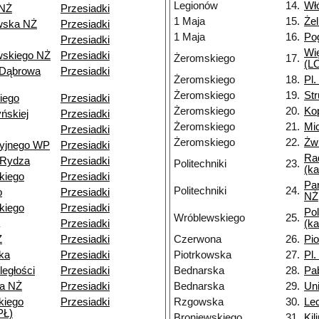
Legionów
14.
Wł
 NŻ
Przesiadki
1 Maja
15.
Że
wska NŻ
Przesiadki
1 Maja
16.
Po
Przesiadki
Wi
skiego NŻ
Przesiadki
Żeromskiego
17.
(LO
 Dąbrowa
Przesiadki
Żeromskiego
18.
Pl.
Żeromskiego
19.
St
iego
Przesiadki
Żeromskiego
20.
Ko
ńskiej
Przesiadki
Żeromskiego
21.
Mi
Przesiadki
Żeromskiego
22.
Żwi
cyjnego WP
Przesiadki
Ra
-Rydza
Przesiadki
Politechniki
23.
(k
kiego
Przesiadki
Pa
Politechniki
24.
o
Przesiadki
NŻ
kiego
Przesiadki
Pol
Wróblewskiego
25.
Przesiadki
(k
Ż
Przesiadki
Czerwona
26.
Pi
ka
Przesiadki
Piotrkowska
27.
Pl.
ległości
Przesiadki
Bednarska
28.
Pa
a NŻ
Przesiadki
Bednarska
29.
Un
kiego
Przesiadki
Rzgowska
30.
Le
PŁ)
Broniewskiego
31.
Kil