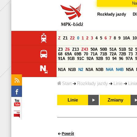
Na
Rozkłady jazdy
Dl
Z
Z1
Z2
0
1
2
3
4
5
6
7
8
9
10A
1
Z3
Z6
Z13
Z43
50A
50B
51A
51B
52
68
69A
69B
70
71A
71B
72A
72B
73
91A
91B
91C
92A
92B
93
94
96
97A
N1A
N1B
N2
N3A
N3B
N4A
N4B
N5A
Start
Rozkłady jazdy
Linie
Lini
Linie
Zmiany
Powrót