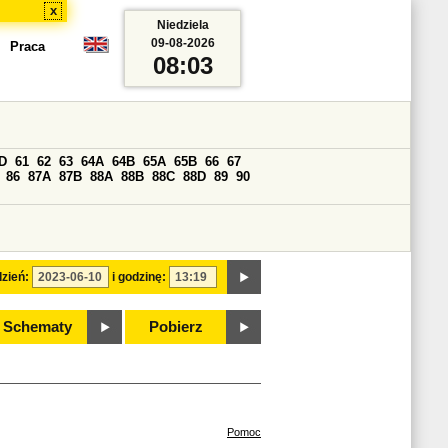
x
Niedziela
09-08-2026
Praca
08:03
D
61
62
63
64A
64B
65A
65B
66
67
86
87A
87B
88A
88B
88C
88D
89
90
zień:
i godzinę:
Schematy
Pobierz
Pomoc