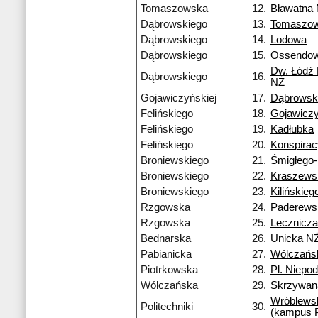
Tomaszowska
12.
Bławatna
Dąbrowskiego
13.
Tomaszo
Dąbrowskiego
14.
Lodowa
Dąbrowskiego
15.
Ossendow
Dw. Łódź
Dąbrowskiego
16.
NŻ
Gojawiczyńskiej
17.
Dąbrowsk
Felińskiego
18.
Gojawiczy
Felińskiego
19.
Kadłubka
Felińskiego
20.
Konspira
Broniewskiego
21.
Śmigłego
Broniewskiego
22.
Kraszews
Broniewskiego
23.
Kilińskieg
Rzgowska
24.
Paderews
Rzgowska
25.
Lecznicza
Bednarska
26.
Unicka N
Pabianicka
27.
Wólczańs
Piotrkowska
28.
Pl. Niepod
Wólczańska
29.
Skrzywan
Wróblews
Politechniki
30.
(kampus 