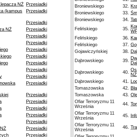
Klepacza NŻ
Przesiadki
Broniewskiego
32.
Kr
a (kampus
Przesiadki
Broniewskiego
33.
Śm
Broniewskiego
34.
Ta
Przesiadki
Ko
Felińskiego
35.
cza NŻ
Przesiadki
W
Przesiadki
Felińskiego
36.
Ka
Przesiadki
Felińskiego
37.
Go
kiego
Przesiadki
Gojawiczyńskiej
38.
Dą
kiego
Przesiadki
Dw
Dąbrowskiego
39.
iego
Przesiadki
Dą
Przesiadki
Os
Dąbrowskiego
40.
NŻ
y
Przesiadki
Dąbrowskiego
41.
Lo
ynowska
Przesiadki
Tomaszowska
42.
Bł
skiej
Przesiadki
Tomaszowska
43.
Ol
a
Przesiadki
Ofiar Terroryzmu 11
44.
To
Września
a
Przesiadki
Ofiar Terroryzmu 11
a
Przesiadki
45.
In
Września
Przesiadki
Ofiar Terroryzmu 11
46.
Tr
 NŻ
Przesiadki
Września
żych
Przesiadki
Ofiar Terroryzmu 11