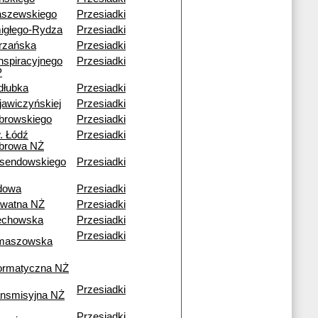
aszewskiego
Przesiadki
igłego-Rydza
Przesiadki
trzańska
Przesiadki
nspiracyjnego
Przesiadki
P
dłubka
Przesiadki
jawiczyńskiej
Przesiadki
browskiego
Przesiadki
. Łódź
Przesiadki
browa NŻ
sendowskiego
Przesiadki
dowa
Przesiadki
awatna NŻ
Przesiadki
echowska
Przesiadki
Przesiadki
maszowska
formatyczna NŻ
Przesiadki
ansmisyjna NŻ
Przesiadki