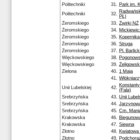
Politechniki
31.
Park im. 
Radwańsk
Politechniki
32.
PŁ)
Żeromskiego
33.
Żwirki NŻ
Żeromskiego
34.
Mickiewi
Żeromskiego
35.
Kopernika
Żeromskiego
36.
Struga
Żeromskiego
37.
Pl. Barlic
Więckowskiego
38.
Pogonows
Więckowskiego
39.
Żeligowsk
Zielona
40.
1 Maja
41.
Włókniarz
Konstant
Unii Lubelskiej
42.
(Fala)
Srebrzyńska
43.
Unii Lubel
Srebrzyńska
44.
Jarzynow
Srebrzyńska
45.
Cm. Mani
Krakowska
46.
Biegunow
Krakowska
47.
Siewna
Złotno
48.
Kwiatowa
Złotno
49.
Podchorą