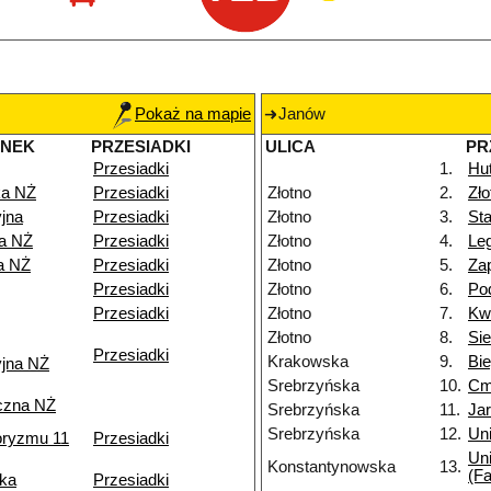
Pokaż na mapie
Janów
ANEK
PRZESIADKI
ULICA
PR
Przesiadki
1.
Hu
a NŻ
Przesiadki
Złotno
2.
Zł
jna
Przesiadki
Złotno
3.
Sta
ka NŻ
Przesiadki
Złotno
4.
Le
a NŻ
Przesiadki
Złotno
5.
Za
Przesiadki
Złotno
6.
Po
Przesiadki
Złotno
7.
Kw
Złotno
8.
Si
Przesiadki
Krakowska
9.
Bi
yjna NŻ
Srebrzyńska
10.
Cm
czna NŻ
Srebrzyńska
11.
Ja
Srebrzyńska
12.
Uni
roryzmu 11
Przesiadki
Uni
Konstantynowska
13.
(Fa
ka
Przesiadki