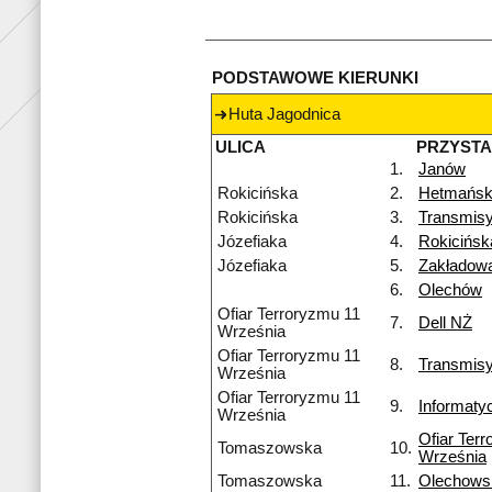
PODSTAWOWE KIERUNKI
Huta Jagodnica
ULICA
PRZYST
1.
Janów
Rokicińska
2.
Hetmańsk
Rokicińska
3.
Transmisy
Józefiaka
4.
Rokicińs
Józefiaka
5.
Zakładow
6.
Olechów
Ofiar Terroryzmu 11
7.
Dell NŻ
Września
Ofiar Terroryzmu 11
8.
Transmis
Września
Ofiar Terroryzmu 11
9.
Informaty
Września
Ofiar Ter
Tomaszowska
10.
Września
Tomaszowska
11.
Olechows