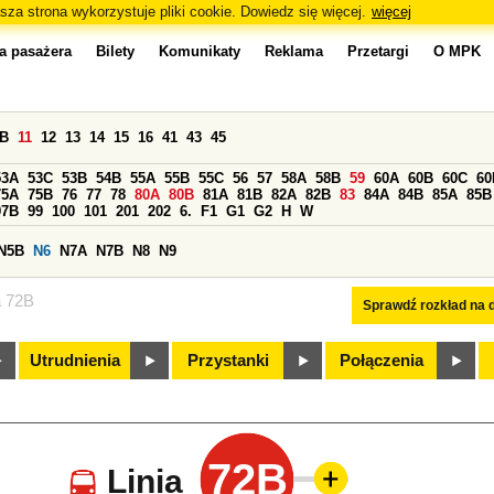
sza strona wykorzystuje pliki cookie. Dowiedz się więcej.
więcej
a pasażera
Bilety
Komunikaty
Reklama
Przetargi
O MPK
0B
11
12
13
14
15
16
41
43
45
53A
53C
53B
54B
55A
55B
55C
56
57
58A
58B
59
60A
60B
60C
60
75A
75B
76
77
78
80A
80B
81A
81B
82A
82B
83
84A
84B
85A
85B
97B
99
100
101
201
202
6.
F1
G1
G2
H
W
N5B
N6
N7A
N7B
N8
N9
a 72B
Sprawdź rozkład na d
Utrudnienia
Przystanki
Połączenia
72B
Linia