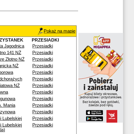
Pokaż na mapie
ZYSTANEK
PRZESIADKI
ta Jagodnica
Przesiadki
otno 141 NŻ
Przesiadki
re Złotno NŻ
Przesiadki
gnicka NŻ
Przesiadki
porowa
Przesiadki
dchorążych
Przesiadki
iatowa NŻ
Przesiadki
ewna
Przesiadki
egunowa
Przesiadki
. Mania
Przesiadki
rzynowa
Przesiadki
i Lubelskiej
Przesiadki
i Lubelskiej
Przesiadki
la)