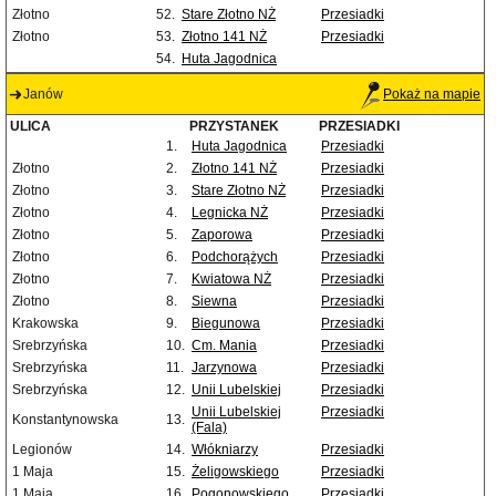
Złotno
52.
Stare Złotno NŻ
Przesiadki
Złotno
53.
Złotno 141 NŻ
Przesiadki
54.
Huta Jagodnica
Janów
Pokaż na mapie
ULICA
PRZYSTANEK
PRZESIADKI
1.
Huta Jagodnica
Przesiadki
Złotno
2.
Złotno 141 NŻ
Przesiadki
Złotno
3.
Stare Złotno NŻ
Przesiadki
Złotno
4.
Legnicka NŻ
Przesiadki
Złotno
5.
Zaporowa
Przesiadki
Złotno
6.
Podchorążych
Przesiadki
Złotno
7.
Kwiatowa NŻ
Przesiadki
Złotno
8.
Siewna
Przesiadki
Krakowska
9.
Biegunowa
Przesiadki
Srebrzyńska
10.
Cm. Mania
Przesiadki
Srebrzyńska
11.
Jarzynowa
Przesiadki
Srebrzyńska
12.
Unii Lubelskiej
Przesiadki
Unii Lubelskiej
Przesiadki
Konstantynowska
13.
(Fala)
Legionów
14.
Włókniarzy
Przesiadki
1 Maja
15.
Żeligowskiego
Przesiadki
1 Maja
16.
Pogonowskiego
Przesiadki