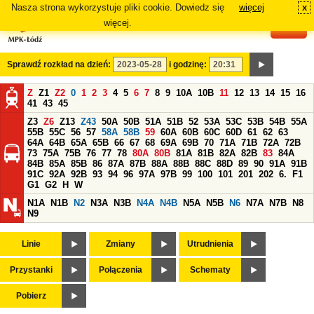
Nasza strona wykorzystuje pliki cookie. Dowiedz się
więcej
x
#
więcej.
Sprawdź rozkład na dzień:
i godzinę:
Z
Z1
Z2
0
1
2
3
4
5
6
7
8
9
10A
10B
11
12
13
14
15
16
41
43
45
Z3
Z6
Z13
Z43
50A
50B
51A
51B
52
53A
53C
53B
54B
55A
55B
55C
56
57
58A
58B
59
60A
60B
60C
60D
61
62
63
64A
64B
65A
65B
66
67
68
69A
69B
70
71A
71B
72A
72B
73
75A
75B
76
77
78
80A
80B
81A
81B
82A
82B
83
84A
84B
85A
85B
86
87A
87B
88A
88B
88C
88D
89
90
91A
91B
91C
92A
92B
93
94
96
97A
97B
99
100
101
201
202
6.
F1
G1
G2
H
W
N1A
N1B
N2
N3A
N3B
N4A
N4B
N5A
N5B
N6
N7A
N7B
N8
N9
Linie
Zmiany
Utrudnienia
Przystanki
Połączenia
Schematy
Pobierz