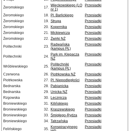
Więckowskiego (LO
Przesiadki
Żeromskiego
17.
nr 1)
Żeromskiego
18.
Pl. Barlickiego
Przesiadki
Żeromskiego
19.
Struga
Przesiadki
Żeromskiego
20.
Kopernika
Przesiadki
Żeromskiego
21.
Mickiewicza
Przesiadki
Żeromskiego
22.
Żwirki NŻ
Przesiadki
Radwańska
Przesiadki
Politechniki
23.
(kampus PŁ)
Park im. Klepacza
Przesiadki
Politechniki
24.
NŻ
Politechniki
Przesiadki
Wróblewskiego
25.
(kampus PŁ)
Czerwona
26.
Piotrkowska NŻ
Przesiadki
Piotrkowska
27.
Pl. Niepodległości
Przesiadki
Bednarska
28.
Pabianicka
Przesiadki
Bednarska
29.
Unicka NŻ
Przesiadki
Rzgowska
30.
Lecznicza
Przesiadki
Broniewskiego
31.
Kilińskiego
Przesiadki
Broniewskiego
32.
Kraszewskiego
Przesiadki
Broniewskiego
33.
Śmigłego-Rydza
Przesiadki
Broniewskiego
34.
Tatrzańska
Przesiadki
Konspiracyjnego
Przesiadki
Felińskiego
35.