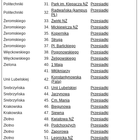
Politechniki
31.
Park im. Klepacza NŻ
Przesiadki
Radwańska (kampus
Przesiadki
Politechniki
32.
PŁ)
Żeromskiego
33.
Żwirki NŻ
Przesiadki
Żeromskiego
34.
Mickiewicza NŻ
Przesiadki
Żeromskiego
35.
Kopernika
Przesiadki
Żeromskiego
36.
Struga
Przesiadki
Żeromskiego
37.
Pl. Barlickiego
Przesiadki
Więckowskiego
38.
Pogonowskiego
Przesiadki
Więckowskiego
39.
Żeligowskiego
Przesiadki
Zielona
40.
1 Maja
Przesiadki
41.
Włókniarzy
Przesiadki
Konstantynowska
Przesiadki
Unii Lubelskiej
42.
(Fala)
Srebrzyńska
43.
Unii Lubelskiej
Przesiadki
Srebrzyńska
44.
Jarzynowa
Przesiadki
Srebrzyńska
45.
Cm. Mania
Przesiadki
Krakowska
46.
Biegunowa
Przesiadki
Krakowska
47.
Siewna
Przesiadki
Złotno
48.
Kwiatowa NŻ
Przesiadki
Złotno
49.
Podchorążych
Przesiadki
Złotno
50.
Zaporowa
Przesiadki
Złotno
51.
Legnicka NŻ
Przesiadki