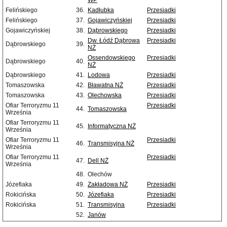
WP
Felińskiego
36.
Kadłubka
Przesiadki
Felińskiego
37.
Gojawiczyńskiej
Przesiadki
Gojawiczyńskiej
38.
Dąbrowskiego
Przesiadki
Dw. Łódź Dąbrowa
Przesiadki
Dąbrowskiego
39.
NŻ
Ossendowskiego
Przesiadki
Dąbrowskiego
40.
NŻ
Dąbrowskiego
41.
Lodowa
Przesiadki
Tomaszowska
42.
Bławatna NŻ
Przesiadki
Tomaszowska
43.
Olechowska
Przesiadki
Ofiar Terroryzmu 11
Przesiadki
44.
Tomaszowska
Września
Ofiar Terroryzmu 11
45.
Informatyczna NŻ
Września
Ofiar Terroryzmu 11
Przesiadki
46.
Transmisyjna NŻ
Września
Ofiar Terroryzmu 11
Przesiadki
47.
Dell NŻ
Września
48.
Olechów
Józefiaka
49.
Zakładowa NŻ
Przesiadki
Rokicińska
50.
Józefiaka
Przesiadki
Rokicińska
51.
Transmisyjna
Przesiadki
52.
Janów