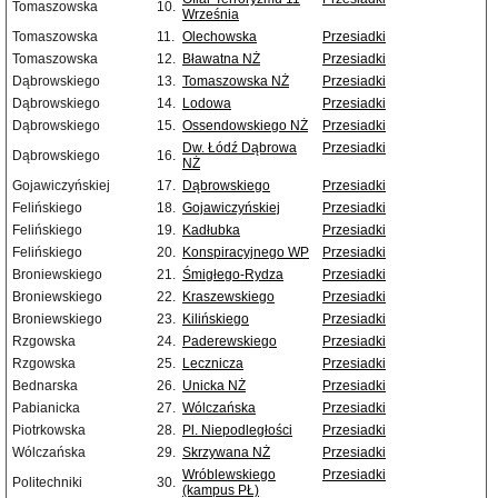
Tomaszowska
10.
Września
Tomaszowska
11.
Olechowska
Przesiadki
Tomaszowska
12.
Bławatna NŻ
Przesiadki
Dąbrowskiego
13.
Tomaszowska NŻ
Przesiadki
Dąbrowskiego
14.
Lodowa
Przesiadki
Dąbrowskiego
15.
Ossendowskiego NŻ
Przesiadki
Dw. Łódź Dąbrowa
Przesiadki
Dąbrowskiego
16.
NŻ
Gojawiczyńskiej
17.
Dąbrowskiego
Przesiadki
Felińskiego
18.
Gojawiczyńskiej
Przesiadki
Felińskiego
19.
Kadłubka
Przesiadki
Felińskiego
20.
Konspiracyjnego WP
Przesiadki
Broniewskiego
21.
Śmigłego-Rydza
Przesiadki
Broniewskiego
22.
Kraszewskiego
Przesiadki
Broniewskiego
23.
Kilińskiego
Przesiadki
Rzgowska
24.
Paderewskiego
Przesiadki
Rzgowska
25.
Lecznicza
Przesiadki
Bednarska
26.
Unicka NŻ
Przesiadki
Pabianicka
27.
Wólczańska
Przesiadki
Piotrkowska
28.
Pl. Niepodległości
Przesiadki
Wólczańska
29.
Skrzywana NŻ
Przesiadki
Wróblewskiego
Przesiadki
Politechniki
30.
(kampus PŁ)