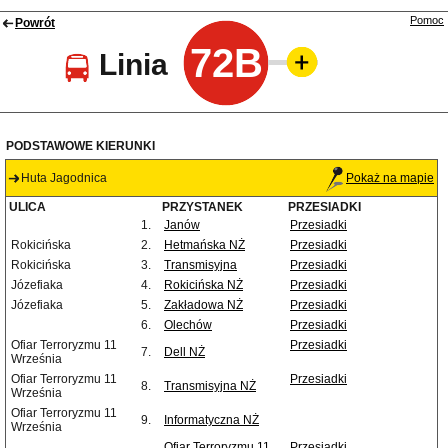
Pomoc
Powrót
72B
Linia
PODSTAWOWE KIERUNKI
Huta Jagodnica
Pokaż na mapie
ULICA
PRZYSTANEK
PRZESIADKI
1.
Janów
Przesiadki
Rokicińska
2.
Hetmańska NŻ
Przesiadki
Rokicińska
3.
Transmisyjna
Przesiadki
Józefiaka
4.
Rokicińska NŻ
Przesiadki
Józefiaka
5.
Zakładowa NŻ
Przesiadki
6.
Olechów
Przesiadki
Ofiar Terroryzmu 11
Przesiadki
7.
Dell NŻ
Września
Ofiar Terroryzmu 11
Przesiadki
8.
Transmisyjna NŻ
Września
Ofiar Terroryzmu 11
9.
Informatyczna NŻ
Września
Ofiar Terroryzmu 11
Przesiadki