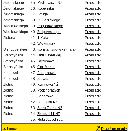
Żeromskiego
35.
Mickiewicza NŻ
Przesiadki
Żeromskiego
36.
Kopernika
Przesiadki
Żeromskiego
37.
Struga
Przesiadki
Żeromskiego
38.
Pl. Barlickiego
Przesiadki
Więckowskiego
39.
Pogonowskiego
Przesiadki
Więckowskiego
40.
Żeligowskiego
Przesiadki
Zielona
41.
1 Maja
Przesiadki
42.
Włókniarzy
Przesiadki
Unii Lubelskiej
43.
Konstantynowska (Fala)
Przesiadki
Srebrzyńska
44.
Unii Lubelskiej
Przesiadki
Srebrzyńska
45.
Jarzynowa
Przesiadki
Srebrzyńska
46.
Cm. Mania
Przesiadki
Krakowska
47.
Biegunowa
Przesiadki
Krakowska
48.
Siewna
Przesiadki
Złotno
49.
Kwiatowa NŻ
Przesiadki
Złotno
50.
Podchorążych
Przesiadki
Złotno
51.
Zaporowa
Przesiadki
Złotno
52.
Legnicka NŻ
Przesiadki
Złotno
53.
Stare Złotno NŻ
Przesiadki
Złotno
54.
Złotno 141 NŻ
Przesiadki
55.
Huta Jagodnica
Janów
Pokaż na mapie