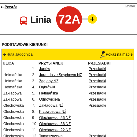
Pomoc
Powrót
72A
Linia
PODSTAWOWE KIERUNKI
Huta Jagodnica
Pokaż na mapie
ULICA
PRZYSTANEK
PRZESIADKI
1.
Janów
Przesiadki
Hetmańska
2.
Juranda ze Spychowa NŻ
Przesiadki
Hetmańska
3.
Zagłoby NŻ
Przesiadki
Hetmańska
4.
Dąbrówki
Przesiadki
Zakładowa
5.
Hetmańska
Przesiadki
Zakładowa
6.
Odnowiciela
Przesiadki
Olechowska
7.
Zakładowa NŻ
Przesiadki
Olechowska
8.
Przewozowa NŻ
Olechowska
9.
Olechowska 56 NŻ
Olechowska
10.
Olechowska 36 NŻ
Olechowska
11.
Olechowska 22 NŻ
Olechowska
12.
Tomaszowska
Przesiadki