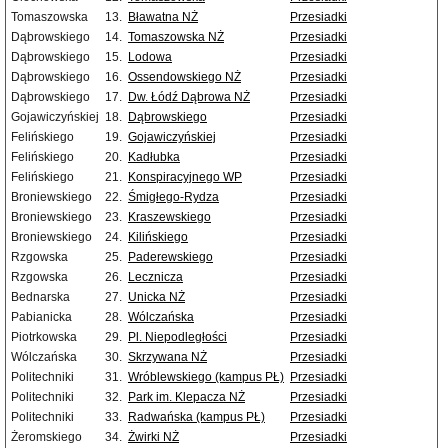
Tomaszowska
13.
Bławatna NŻ
Przesiadki
Dąbrowskiego
14.
Tomaszowska NŻ
Przesiadki
Dąbrowskiego
15.
Lodowa
Przesiadki
Dąbrowskiego
16.
Ossendowskiego NŻ
Przesiadki
Dąbrowskiego
17.
Dw. Łódź Dąbrowa NŻ
Przesiadki
Gojawiczyńskiej
18.
Dąbrowskiego
Przesiadki
Felińskiego
19.
Gojawiczyńskiej
Przesiadki
Felińskiego
20.
Kadłubka
Przesiadki
Felińskiego
21.
Konspiracyjnego WP
Przesiadki
Broniewskiego
22.
Śmigłego-Rydza
Przesiadki
Broniewskiego
23.
Kraszewskiego
Przesiadki
Broniewskiego
24.
Kilińskiego
Przesiadki
Rzgowska
25.
Paderewskiego
Przesiadki
Rzgowska
26.
Lecznicza
Przesiadki
Bednarska
27.
Unicka NŻ
Przesiadki
Pabianicka
28.
Wólczańska
Przesiadki
Piotrkowska
29.
Pl. Niepodległości
Przesiadki
Wólczańska
30.
Skrzywana NŻ
Przesiadki
Politechniki
31.
Wróblewskiego (kampus PŁ)
Przesiadki
Politechniki
32.
Park im. Klepacza NŻ
Przesiadki
Politechniki
33.
Radwańska (kampus PŁ)
Przesiadki
Żeromskiego
34.
Żwirki NŻ
Przesiadki