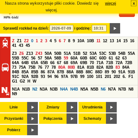
Nasza strona wykorzystuje pliki cookie. Dowiedz się
więcej
x
#
więcej.
Sprawdź rozkład na dzień:
i godzinę:
Z
Z1
Z2
0
1
2
3
4
5
6
7
8
9
10A
10B
11
12
13
14
15
16
41
43
45
Z3
Z6
Z13
Z43
50A
50B
51A
51B
52
53A
53C
53B
54B
55A
55B
55C
56
57
58A
58B
59
60A
60B
60C
60D
61
62
63
64A
64B
65A
65B
66
67
68
69A
69B
70
71A
71B
72A
72B
73
75A
75B
76
77
78
80A
80B
81A
81B
82A
82B
83
84A
84B
85A
85B
86
87A
87B
88A
88B
88C
88D
89
90
91A
91B
91C
92A
92B
93
94
96
97A
97B
99
100
101
201
202
6.
F1
G1
G2
H
W
N1A
N1B
N2
N3A
N3B
N4A
N4B
N5A
N5B
N6
N7A
N7B
N8
N9
Linie
Zmiany
Utrudnienia
Przystanki
Połączenia
Schematy
Pobierz