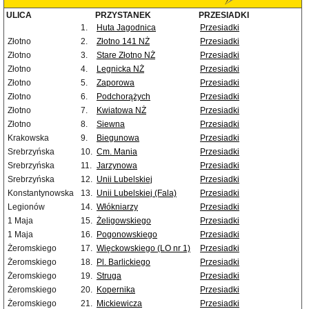
ULICA
PRZYSTANEK
PRZESIADKI
1.
Huta Jagodnica
Przesiadki
Złotno
2.
Złotno 141 NŻ
Przesiadki
Złotno
3.
Stare Złotno NŻ
Przesiadki
Złotno
4.
Legnicka NŻ
Przesiadki
Złotno
5.
Zaporowa
Przesiadki
Złotno
6.
Podchorążych
Przesiadki
Złotno
7.
Kwiatowa NŻ
Przesiadki
Złotno
8.
Siewna
Przesiadki
Krakowska
9.
Biegunowa
Przesiadki
Srebrzyńska
10.
Cm. Mania
Przesiadki
Srebrzyńska
11.
Jarzynowa
Przesiadki
Srebrzyńska
12.
Unii Lubelskiej
Przesiadki
Konstantynowska
13.
Unii Lubelskiej (Fala)
Przesiadki
Legionów
14.
Włókniarzy
Przesiadki
1 Maja
15.
Żeligowskiego
Przesiadki
1 Maja
16.
Pogonowskiego
Przesiadki
Żeromskiego
17.
Więckowskiego (LO nr 1)
Przesiadki
Żeromskiego
18.
Pl. Barlickiego
Przesiadki
Żeromskiego
19.
Struga
Przesiadki
Żeromskiego
20.
Kopernika
Przesiadki
Żeromskiego
21.
Mickiewicza
Przesiadki