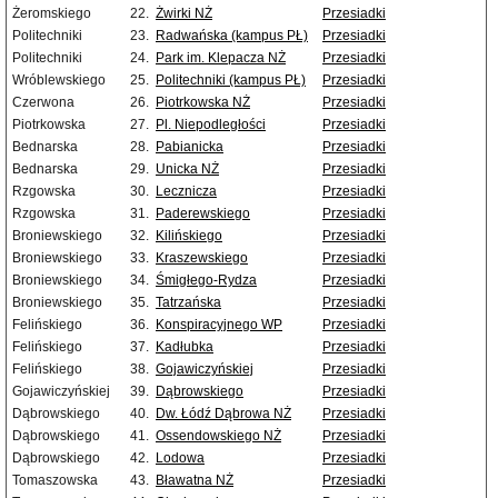
Żeromskiego
22.
Żwirki NŻ
Przesiadki
Politechniki
23.
Radwańska (kampus PŁ)
Przesiadki
Politechniki
24.
Park im. Klepacza NŻ
Przesiadki
Wróblewskiego
25.
Politechniki (kampus PŁ)
Przesiadki
Czerwona
26.
Piotrkowska NŻ
Przesiadki
Piotrkowska
27.
Pl. Niepodległości
Przesiadki
Bednarska
28.
Pabianicka
Przesiadki
Bednarska
29.
Unicka NŻ
Przesiadki
Rzgowska
30.
Lecznicza
Przesiadki
Rzgowska
31.
Paderewskiego
Przesiadki
Broniewskiego
32.
Kilińskiego
Przesiadki
Broniewskiego
33.
Kraszewskiego
Przesiadki
Broniewskiego
34.
Śmigłego-Rydza
Przesiadki
Broniewskiego
35.
Tatrzańska
Przesiadki
Felińskiego
36.
Konspiracyjnego WP
Przesiadki
Felińskiego
37.
Kadłubka
Przesiadki
Felińskiego
38.
Gojawiczyńskiej
Przesiadki
Gojawiczyńskiej
39.
Dąbrowskiego
Przesiadki
Dąbrowskiego
40.
Dw. Łódź Dąbrowa NŻ
Przesiadki
Dąbrowskiego
41.
Ossendowskiego NŻ
Przesiadki
Dąbrowskiego
42.
Lodowa
Przesiadki
Tomaszowska
43.
Bławatna NŻ
Przesiadki