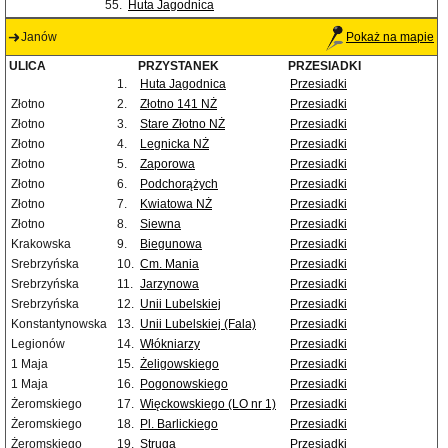
55.
Huta Jagodnica
Janów
Pokaż na mapie
ULICA
PRZYSTANEK
PRZESIADKI
1.
Huta Jagodnica
Przesiadki
Złotno
2.
Złotno 141 NŻ
Przesiadki
Złotno
3.
Stare Złotno NŻ
Przesiadki
Złotno
4.
Legnicka NŻ
Przesiadki
Złotno
5.
Zaporowa
Przesiadki
Złotno
6.
Podchorążych
Przesiadki
Złotno
7.
Kwiatowa NŻ
Przesiadki
Złotno
8.
Siewna
Przesiadki
Krakowska
9.
Biegunowa
Przesiadki
Srebrzyńska
10.
Cm. Mania
Przesiadki
Srebrzyńska
11.
Jarzynowa
Przesiadki
Srebrzyńska
12.
Unii Lubelskiej
Przesiadki
Konstantynowska
13.
Unii Lubelskiej (Fala)
Przesiadki
Legionów
14.
Włókniarzy
Przesiadki
1 Maja
15.
Żeligowskiego
Przesiadki
1 Maja
16.
Pogonowskiego
Przesiadki
Żeromskiego
17.
Więckowskiego (LO nr 1)
Przesiadki
Żeromskiego
18.
Pl. Barlickiego
Przesiadki
Żeromskiego
19.
Struga
Przesiadki