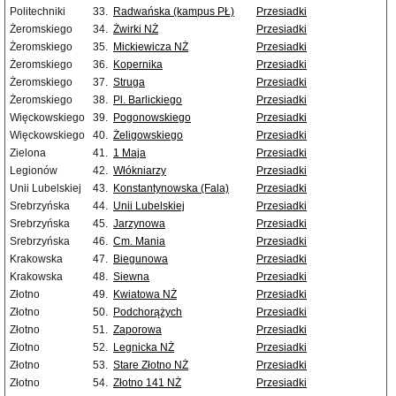
Politechniki
33.
Radwańska (kampus PŁ)
Przesiadki
Żeromskiego
34.
Żwirki NŻ
Przesiadki
Żeromskiego
35.
Mickiewicza NŻ
Przesiadki
Żeromskiego
36.
Kopernika
Przesiadki
Żeromskiego
37.
Struga
Przesiadki
Żeromskiego
38.
Pl. Barlickiego
Przesiadki
Więckowskiego
39.
Pogonowskiego
Przesiadki
Więckowskiego
40.
Żeligowskiego
Przesiadki
Zielona
41.
1 Maja
Przesiadki
Legionów
42.
Włókniarzy
Przesiadki
Unii Lubelskiej
43.
Konstantynowska (Fala)
Przesiadki
Srebrzyńska
44.
Unii Lubelskiej
Przesiadki
Srebrzyńska
45.
Jarzynowa
Przesiadki
Srebrzyńska
46.
Cm. Mania
Przesiadki
Krakowska
47.
Biegunowa
Przesiadki
Krakowska
48.
Siewna
Przesiadki
Złotno
49.
Kwiatowa NŻ
Przesiadki
Złotno
50.
Podchorążych
Przesiadki
Złotno
51.
Zaporowa
Przesiadki
Złotno
52.
Legnicka NŻ
Przesiadki
Złotno
53.
Stare Złotno NŻ
Przesiadki
Złotno
54.
Złotno 141 NŻ
Przesiadki