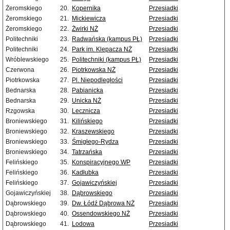
Żeromskiego
20.
Kopernika
Przesiadki
Żeromskiego
21.
Mickiewicza
Przesiadki
Żeromskiego
22.
Żwirki NŻ
Przesiadki
Politechniki
23.
Radwańska (kampus PŁ)
Przesiadki
Politechniki
24.
Park im. Klepacza NŻ
Przesiadki
Wróblewskiego
25.
Politechniki (kampus PŁ)
Przesiadki
Czerwona
26.
Piotrkowska NŻ
Przesiadki
Piotrkowska
27.
Pl. Niepodległości
Przesiadki
Bednarska
28.
Pabianicka
Przesiadki
Bednarska
29.
Unicka NŻ
Przesiadki
Rzgowska
30.
Lecznicza
Przesiadki
Broniewskiego
31.
Kilińskiego
Przesiadki
Broniewskiego
32.
Kraszewskiego
Przesiadki
Broniewskiego
33.
Śmigłego-Rydza
Przesiadki
Broniewskiego
34.
Tatrzańska
Przesiadki
Felińskiego
35.
Konspiracyjnego WP
Przesiadki
Felińskiego
36.
Kadłubka
Przesiadki
Felińskiego
37.
Gojawiczyńskiej
Przesiadki
Gojawiczyńskiej
38.
Dąbrowskiego
Przesiadki
Dąbrowskiego
39.
Dw. Łódź Dąbrowa NŻ
Przesiadki
Dąbrowskiego
40.
Ossendowskiego NŻ
Przesiadki
Dąbrowskiego
41.
Lodowa
Przesiadki