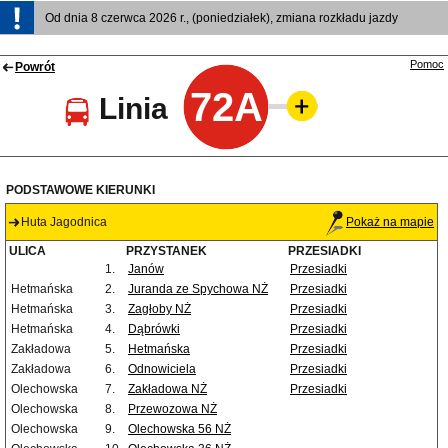
Od dnia 8 czerwca 2026 r., (poniedziałek), zmiana rozkładu jazdy
Pomoc
Powrót
72A
Linia
PODSTAWOWE KIERUNKI
Huta Jagodnica
Pokaż na mapie
ULICA
PRZYSTANEK
PRZESIADKI
1.
Janów
Przesiadki
Hetmańska
2.
Juranda ze Spychowa NŻ
Przesiadki
Hetmańska
3.
Zagłoby NŻ
Przesiadki
Hetmańska
4.
Dąbrówki
Przesiadki
Zakładowa
5.
Hetmańska
Przesiadki
Zakładowa
6.
Odnowiciela
Przesiadki
Olechowska
7.
Zakładowa NŻ
Przesiadki
Olechowska
8.
Przewozowa NŻ
Olechowska
9.
Olechowska 56 NŻ