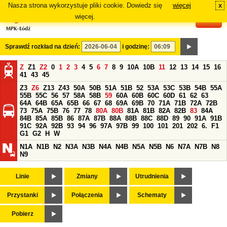
Nasza strona wykorzystuje pliki cookie. Dowiedz się
więcej
x
#
więcej.
Sprawdź rozkład na dzień:
i godzinę:
Z
Z1
Z2
0
1
2
3
4
5
6
7
8
9
10A
10B
11
12
13
14
15
16
41
43
45
Z3
Z6
Z13
Z43
50A
50B
51A
51B
52
53A
53C
53B
54B
55A
55B
55C
56
57
58A
58B
59
60A
60B
60C
60D
61
62
63
64A
64B
65A
65B
66
67
68
69A
69B
70
71A
71B
72A
72B
73
75A
75B
76
77
78
80A
80B
81A
81B
82A
82B
83
84A
84B
85A
85B
86
87A
87B
88A
88B
88C
88D
89
90
91A
91B
91C
92A
92B
93
94
96
97A
97B
99
100
101
201
202
6.
F1
G1
G2
H
W
N1A
N1B
N2
N3A
N3B
N4A
N4B
N5A
N5B
N6
N7A
N7B
N8
N9
Linie
Zmiany
Utrudnienia
Przystanki
Połączenia
Schematy
Pobierz