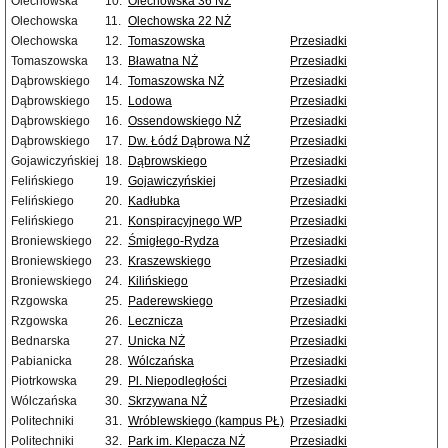
Olechowska
10.
Olechowska 36 NŻ
Olechowska
11.
Olechowska 22 NŻ
Olechowska
12.
Tomaszowska
Przesiadki
Tomaszowska
13.
Bławatna NŻ
Przesiadki
Dąbrowskiego
14.
Tomaszowska NŻ
Przesiadki
Dąbrowskiego
15.
Lodowa
Przesiadki
Dąbrowskiego
16.
Ossendowskiego NŻ
Przesiadki
Dąbrowskiego
17.
Dw. Łódź Dąbrowa NŻ
Przesiadki
Gojawiczyńskiej
18.
Dąbrowskiego
Przesiadki
Felińskiego
19.
Gojawiczyńskiej
Przesiadki
Felińskiego
20.
Kadłubka
Przesiadki
Felińskiego
21.
Konspiracyjnego WP
Przesiadki
Broniewskiego
22.
Śmigłego-Rydza
Przesiadki
Broniewskiego
23.
Kraszewskiego
Przesiadki
Broniewskiego
24.
Kilińskiego
Przesiadki
Rzgowska
25.
Paderewskiego
Przesiadki
Rzgowska
26.
Lecznicza
Przesiadki
Bednarska
27.
Unicka NŻ
Przesiadki
Pabianicka
28.
Wólczańska
Przesiadki
Piotrkowska
29.
Pl. Niepodległości
Przesiadki
Wólczańska
30.
Skrzywana NŻ
Przesiadki
Politechniki
31.
Wróblewskiego (kampus PŁ)
Przesiadki
Politechniki
32.
Park im. Klepacza NŻ
Przesiadki