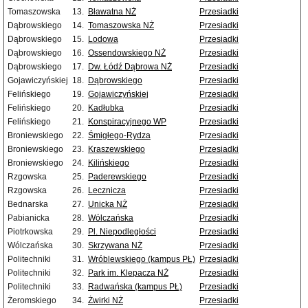
Tomaszowska
13.
Bławatna NŻ
Przesiadki
Dąbrowskiego
14.
Tomaszowska NŻ
Przesiadki
Dąbrowskiego
15.
Lodowa
Przesiadki
Dąbrowskiego
16.
Ossendowskiego NŻ
Przesiadki
Dąbrowskiego
17.
Dw. Łódź Dąbrowa NŻ
Przesiadki
Gojawiczyńskiej
18.
Dąbrowskiego
Przesiadki
Felińskiego
19.
Gojawiczyńskiej
Przesiadki
Felińskiego
20.
Kadłubka
Przesiadki
Felińskiego
21.
Konspiracyjnego WP
Przesiadki
Broniewskiego
22.
Śmigłego-Rydza
Przesiadki
Broniewskiego
23.
Kraszewskiego
Przesiadki
Broniewskiego
24.
Kilińskiego
Przesiadki
Rzgowska
25.
Paderewskiego
Przesiadki
Rzgowska
26.
Lecznicza
Przesiadki
Bednarska
27.
Unicka NŻ
Przesiadki
Pabianicka
28.
Wólczańska
Przesiadki
Piotrkowska
29.
Pl. Niepodległości
Przesiadki
Wólczańska
30.
Skrzywana NŻ
Przesiadki
Politechniki
31.
Wróblewskiego (kampus PŁ)
Przesiadki
Politechniki
32.
Park im. Klepacza NŻ
Przesiadki
Politechniki
33.
Radwańska (kampus PŁ)
Przesiadki
Żeromskiego
34.
Żwirki NŻ
Przesiadki