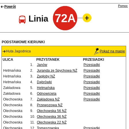
Pomoc
Powrót
72A
Linia
PODSTAWOWE KIERUNKI
Huta Jagodnica
Pokaż na mapie
ULICA
PRZYSTANEK
PRZESIADKI
1.
Janów
Przesiadki
Hetmańska
2.
Juranda ze Spychowa NŻ
Przesiadki
Hetmańska
3.
Zagłoby NŻ
Przesiadki
Hetmańska
4.
Dąbrówki
Przesiadki
Zakładowa
5.
Hetmańska
Przesiadki
Zakładowa
6.
Odnowiciela
Przesiadki
Olechowska
7.
Zakładowa NŻ
Przesiadki
Olechowska
8.
Przewozowa NŻ
Olechowska
9.
Olechowska 56 NŻ
Olechowska
10.
Olechowska 36 NŻ
Olechowska
11.
Olechowska 22 NŻ
Olechowska
12.
Tomaszowska
Przesiadki