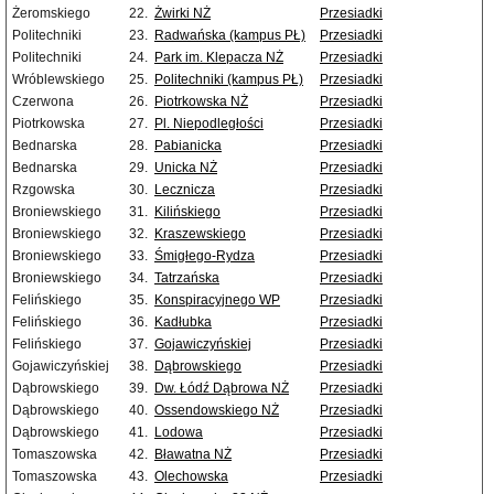
Żeromskiego
22.
Żwirki NŻ
Przesiadki
Politechniki
23.
Radwańska (kampus PŁ)
Przesiadki
Politechniki
24.
Park im. Klepacza NŻ
Przesiadki
Wróblewskiego
25.
Politechniki (kampus PŁ)
Przesiadki
Czerwona
26.
Piotrkowska NŻ
Przesiadki
Piotrkowska
27.
Pl. Niepodległości
Przesiadki
Bednarska
28.
Pabianicka
Przesiadki
Bednarska
29.
Unicka NŻ
Przesiadki
Rzgowska
30.
Lecznicza
Przesiadki
Broniewskiego
31.
Kilińskiego
Przesiadki
Broniewskiego
32.
Kraszewskiego
Przesiadki
Broniewskiego
33.
Śmigłego-Rydza
Przesiadki
Broniewskiego
34.
Tatrzańska
Przesiadki
Felińskiego
35.
Konspiracyjnego WP
Przesiadki
Felińskiego
36.
Kadłubka
Przesiadki
Felińskiego
37.
Gojawiczyńskiej
Przesiadki
Gojawiczyńskiej
38.
Dąbrowskiego
Przesiadki
Dąbrowskiego
39.
Dw. Łódź Dąbrowa NŻ
Przesiadki
Dąbrowskiego
40.
Ossendowskiego NŻ
Przesiadki
Dąbrowskiego
41.
Lodowa
Przesiadki
Tomaszowska
42.
Bławatna NŻ
Przesiadki
Tomaszowska
43.
Olechowska
Przesiadki