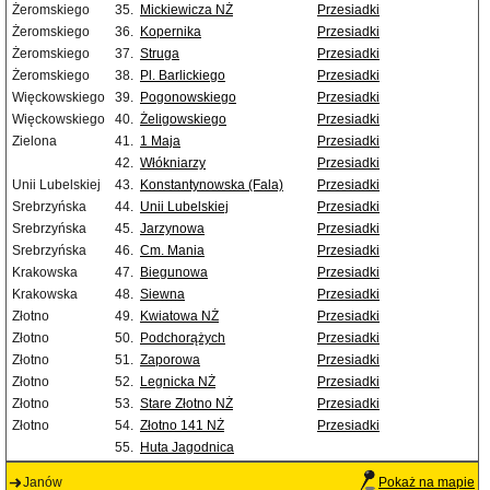
Żeromskiego
35.
Mickiewicza NŻ
Przesiadki
Żeromskiego
36.
Kopernika
Przesiadki
Żeromskiego
37.
Struga
Przesiadki
Żeromskiego
38.
Pl. Barlickiego
Przesiadki
Więckowskiego
39.
Pogonowskiego
Przesiadki
Więckowskiego
40.
Żeligowskiego
Przesiadki
Zielona
41.
1 Maja
Przesiadki
42.
Włókniarzy
Przesiadki
Unii Lubelskiej
43.
Konstantynowska (Fala)
Przesiadki
Srebrzyńska
44.
Unii Lubelskiej
Przesiadki
Srebrzyńska
45.
Jarzynowa
Przesiadki
Srebrzyńska
46.
Cm. Mania
Przesiadki
Krakowska
47.
Biegunowa
Przesiadki
Krakowska
48.
Siewna
Przesiadki
Złotno
49.
Kwiatowa NŻ
Przesiadki
Złotno
50.
Podchorążych
Przesiadki
Złotno
51.
Zaporowa
Przesiadki
Złotno
52.
Legnicka NŻ
Przesiadki
Złotno
53.
Stare Złotno NŻ
Przesiadki
Złotno
54.
Złotno 141 NŻ
Przesiadki
55.
Huta Jagodnica
Janów
Pokaż na mapie