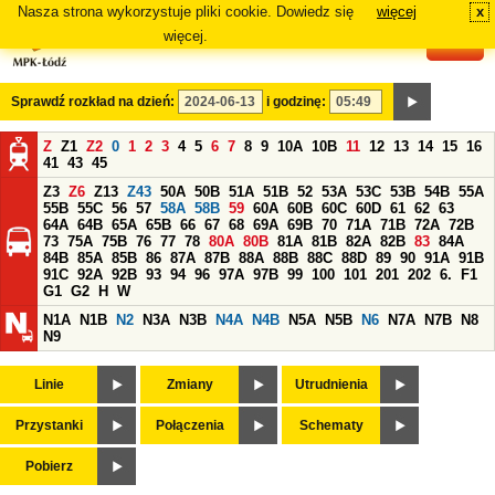
Nasza strona wykorzystuje pliki cookie. Dowiedz się
więcej
x
#
więcej.
Sprawdź rozkład na dzień:
i godzinę:
Z
Z1
Z2
0
1
2
3
4
5
6
7
8
9
10A
10B
11
12
13
14
15
16
41
43
45
Z3
Z6
Z13
Z43
50A
50B
51A
51B
52
53A
53C
53B
54B
55A
55B
55C
56
57
58A
58B
59
60A
60B
60C
60D
61
62
63
64A
64B
65A
65B
66
67
68
69A
69B
70
71A
71B
72A
72B
73
75A
75B
76
77
78
80A
80B
81A
81B
82A
82B
83
84A
84B
85A
85B
86
87A
87B
88A
88B
88C
88D
89
90
91A
91B
91C
92A
92B
93
94
96
97A
97B
99
100
101
201
202
6.
F1
G1
G2
H
W
N1A
N1B
N2
N3A
N3B
N4A
N4B
N5A
N5B
N6
N7A
N7B
N8
N9
Linie
Zmiany
Utrudnienia
Przystanki
Połączenia
Schematy
Pobierz