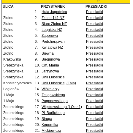
ULICA
PRZYSTANEK
PRZESIADKI
1.
Huta Jagodnica
Przesiadki
Złotno
2.
Złotno 141 NŻ
Przesiadki
Złotno
3.
Stare Złotno NŻ
Przesiadki
Złotno
4.
Legnicka NŻ
Przesiadki
Złotno
5.
Zaporowa
Przesiadki
Złotno
6.
Podchorążych
Przesiadki
Złotno
7.
Kwiatowa NŻ
Przesiadki
Złotno
8.
Siewna
Przesiadki
Krakowska
9.
Biegunowa
Przesiadki
Srebrzyńska
10.
Cm. Mania
Przesiadki
Srebrzyńska
11.
Jarzynowa
Przesiadki
Srebrzyńska
12.
Unii Lubelskiej
Przesiadki
Konstantynowska
13.
Unii Lubelskiej (Fala)
Przesiadki
Legionów
14.
Włókniarzy
Przesiadki
1 Maja
15.
Żeligowskiego
Przesiadki
1 Maja
16.
Pogonowskiego
Przesiadki
Żeromskiego
17.
Więckowskiego (LO nr 1)
Przesiadki
Żeromskiego
18.
Pl. Barlickiego
Przesiadki
Żeromskiego
19.
Struga
Przesiadki
Żeromskiego
20.
Kopernika
Przesiadki
Żeromskiego
21.
Mickiewicza
Przesiadki