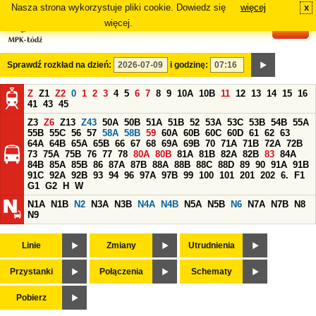
Nasza strona wykorzystuje pliki cookie. Dowiedz się
więcej
x
#
więcej.
Sprawdź rozkład na dzień:
i godzinę:
Z
Z1
Z2
0
1
2
3
4
5
6
7
8
9
10A
10B
11
12
13
14
15
16
41
43
45
Z3
Z6
Z13
Z43
50A
50B
51A
51B
52
53A
53C
53B
54B
55A
55B
55C
56
57
58A
58B
59
60A
60B
60C
60D
61
62
63
64A
64B
65A
65B
66
67
68
69A
69B
70
71A
71B
72A
72B
73
75A
75B
76
77
78
80A
80B
81A
81B
82A
82B
83
84A
84B
85A
85B
86
87A
87B
88A
88B
88C
88D
89
90
91A
91B
91C
92A
92B
93
94
96
97A
97B
99
100
101
201
202
6.
F1
G1
G2
H
W
N1A
N1B
N2
N3A
N3B
N4A
N4B
N5A
N5B
N6
N7A
N7B
N8
N9
Linie
Zmiany
Utrudnienia
Przystanki
Połączenia
Schematy
Pobierz