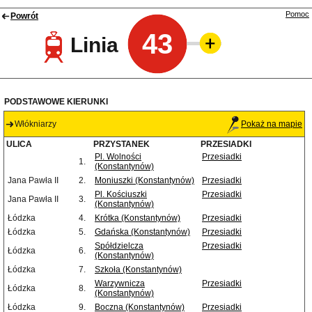
Pomoc
Powrót
43
Linia
PODSTAWOWE KIERUNKI
Włókniarzy
Pokaż na mapie
ULICA
PRZYSTANEK
PRZESIADKI
Pl. Wolności
Przesiadki
1.
(Konstantynów)
Jana Pawła II
2.
Moniuszki (Konstantynów)
Przesiadki
Pl. Kościuszki
Przesiadki
Jana Pawła II
3.
(Konstantynów)
Łódzka
4.
Krótka (Konstantynów)
Przesiadki
Łódzka
5.
Gdańska (Konstantynów)
Przesiadki
Spółdzielcza
Przesiadki
Łódzka
6.
(Konstantynów)
Łódzka
7.
Szkoła (Konstantynów)
Warzywnicza
Przesiadki
Łódzka
8.
(Konstantynów)
Łódzka
9.
Boczna (Konstantynów)
Przesiadki