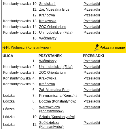
Konstantynowska
10.
Smulska #
Przesiadki
11.
Zaj. Muzealna Brus
Przesiadki
12.
Krańcowa
Przesiadki
Konstantynowska
13.
Krakowska
Przesiadki
Konstantynowska
14.
ZOO Orientarium
Przesiadki
Konstantynowska
15.
Unii Lubelskiej (Fala)
Przesiadki
16.
Włókniarzy
Pl. Wolności (Konstantynów)
Pokaż na mapie
ULICA
PRZYSTANEK
PRZESIADKI
1.
Włókniarzy
Przesiadki
Konstantynowska
2.
Unii Lubelskiej (Fala)
Przesiadki
Konstantynowska
3.
ZOO Orientarium
Przesiadki
Konstantynowska
4.
Krakowska
Przesiadki
Konstantynowska
5.
Krańcowa
Przesiadki
6.
Zaj. Muzealna Brus
Przesiadki
Łódzka
7.
Przygraniczna (Konst.) #
Przesiadki
Łódzka
8.
Boczna (Konstantynów)
Przesiadki
Warzywnicza
Przesiadki
Łódzka
9.
(Konstantynów)
Łódzka
10.
Szkoła (Konstantynów)
Spółdzielcza
Przesiadki
Łódzka
11.
(Konstantynów)