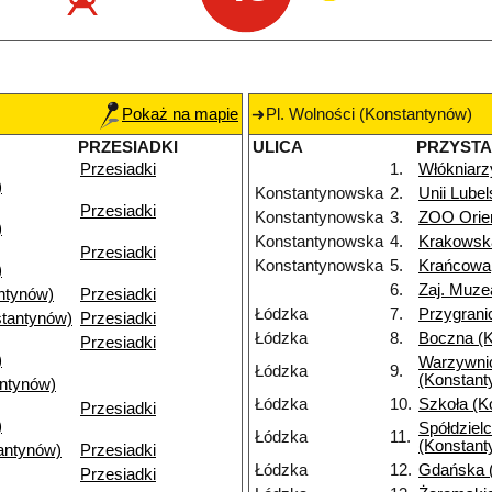
Pokaż na mapie
Pl. Wolności (Konstantynów)
PRZESIADKI
ULICA
PRZYST
Przesiadki
1.
Włókniarz
)
Konstantynowska
2.
Unii Lubel
Przesiadki
Konstantynowska
3.
ZOO Orie
)
Konstantynowska
4.
Krakowsk
Przesiadki
Konstantynowska
5.
Krańcowa
)
6.
Zaj. Muze
ntynów)
Przesiadki
Łódzka
7.
Przygrani
tantynów)
Przesiadki
Łódzka
8.
Boczna (
Przesiadki
)
Warzywni
Łódzka
9.
(Konstant
antynów)
Łódzka
10.
Szkoła (K
Przesiadki
)
Spółdziel
Łódzka
11.
(Konstant
antynów)
Przesiadki
Łódzka
12.
Gdańska 
Przesiadki