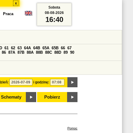
x
Sobota
08-08-2026
Praca
16:40
D
61
62
63
64A
64B
65A
65B
66
67
86
87A
87B
88A
88B
88C
88D
89
90
zień:
i godzinę:
Schematy
Pobierz
Pomoc