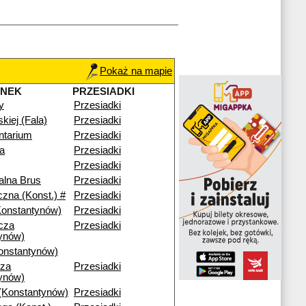
Pokaż na mapie
ANEK
PRZESIADKI
y
Przesiadki
skiej (Fala)
Przesiadki
ntarium
Przesiadki
a
Przesiadki
Przesiadki
alna Brus
Przesiadki
czna (Konst.) #
Przesiadki
Konstantynów)
Przesiadki
cza
Przesiadki
ynów)
onstantynów)
cza
Przesiadki
ynów)
(Konstantynów)
Przesiadki