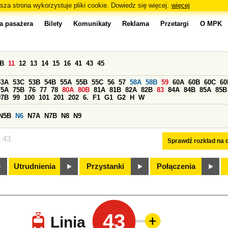
sza strona wykorzystuje pliki cookie. Dowiedz się więcej.
więcej
a pasażera
Bilety
Komunikaty
Reklama
Przetargi
O MPK
0B
11
12
13
14
15
16
41
43
45
53A
53C
53B
54B
55A
55B
55C
56
57
58A
58B
59
60A
60B
60C
60
75A
75B
76
77
78
80A
80B
81A
81B
82A
82B
83
84A
84B
85A
85B
97B
99
100
101
201
202
6.
F1
G1
G2
H
W
N5B
N6
N7A
N7B
N8
N9
a 43
Sprawdź rozkład na d
Utrudnienia
Przystanki
Połączenia
43
Linia