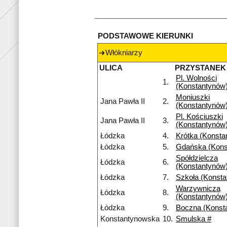
PODSTAWOWE KIERUNKI
Włókniarzy
ULICA
PRZYSTANEK
Pl. Wolności
1.
(Konstantynów
Moniuszki
Jana Pawła II
2.
(Konstantynów
Pl. Kościuszki
Jana Pawła II
3.
(Konstantynów
Łódzka
4.
Krótka (Konsta
Łódzka
5.
Gdańska (Kons
Spółdzielcza
Łódzka
6.
(Konstantynów
Łódzka
7.
Szkoła (Konst
Warzywnicza
Łódzka
8.
(Konstantynów
Łódzka
9.
Boczna (Konst
Konstantynowska
10.
Smulska #