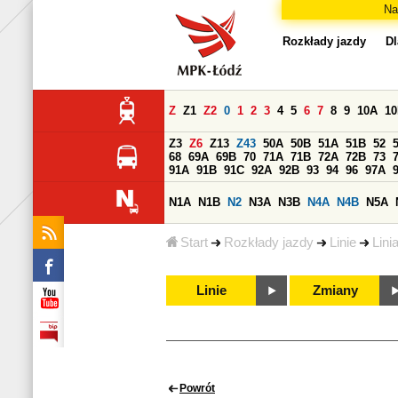
Na
Rozkłady jazdy
Dl
Z
Z1
Z2
0
1
2
3
4
5
6
7
8
9
10A
1
Z3
Z6
Z13
Z43
50A
50B
51A
51B
52
68
69A
69B
70
71A
71B
72A
72B
73
91A
91B
91C
92A
92B
93
94
96
97A
N1A
N1B
N2
N3A
N3B
N4A
N4B
N5A
Start
Rozkłady jazdy
Linie
Lini
Linie
Zmiany
Powrót