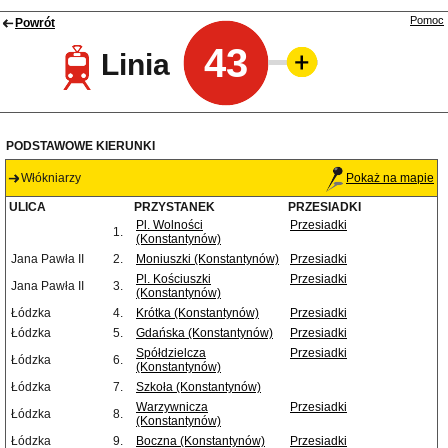
Pomoc
Powrót
43
Linia
PODSTAWOWE KIERUNKI
Włókniarzy
Pokaż na mapie
ULICA
PRZYSTANEK
PRZESIADKI
Pl. Wolności
Przesiadki
1.
(Konstantynów)
Jana Pawła II
2.
Moniuszki (Konstantynów)
Przesiadki
Pl. Kościuszki
Przesiadki
Jana Pawła II
3.
(Konstantynów)
Łódzka
4.
Krótka (Konstantynów)
Przesiadki
Łódzka
5.
Gdańska (Konstantynów)
Przesiadki
Spółdzielcza
Przesiadki
Łódzka
6.
(Konstantynów)
Łódzka
7.
Szkoła (Konstantynów)
Warzywnicza
Przesiadki
Łódzka
8.
(Konstantynów)
Łódzka
9.
Boczna (Konstantynów)
Przesiadki