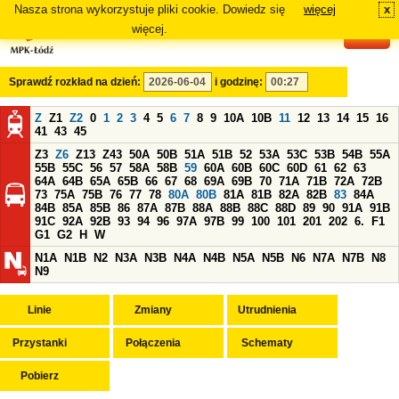
Nasza strona wykorzystuje pliki cookie. Dowiedz się
więcej
x
#
więcej.
Sprawdź rozkład na dzień:
i godzinę:
Z
Z1
Z2
0
1
2
3
4
5
6
7
8
9
10A
10B
11
12
13
14
15
16
41
43
45
Z3
Z6
Z13
Z43
50A
50B
51A
51B
52
53A
53C
53B
54B
55A
55B
55C
56
57
58A
58B
59
60A
60B
60C
60D
61
62
63
64A
64B
65A
65B
66
67
68
69A
69B
70
71A
71B
72A
72B
73
75A
75B
76
77
78
80A
80B
81A
81B
82A
82B
83
84A
84B
85A
85B
86
87A
87B
88A
88B
88C
88D
89
90
91A
91B
91C
92A
92B
93
94
96
97A
97B
99
100
101
201
202
6.
F1
G1
G2
H
W
N1A
N1B
N2
N3A
N3B
N4A
N4B
N5A
N5B
N6
N7A
N7B
N8
N9
Linie
Zmiany
Utrudnienia
Przystanki
Połączenia
Schematy
Pobierz