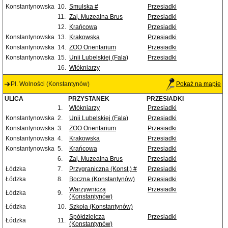
Konstantynowska
10.
Smulska #
Przesiadki
11.
Zaj. Muzealna Brus
Przesiadki
12.
Krańcowa
Przesiadki
Konstantynowska
13.
Krakowska
Przesiadki
Konstantynowska
14.
ZOO Orientarium
Przesiadki
Konstantynowska
15.
Unii Lubelskiej (Fala)
Przesiadki
16.
Włókniarzy
Pl. Wolności (Konstantynów)
Pokaż na mapie
ULICA
PRZYSTANEK
PRZESIADKI
1.
Włókniarzy
Przesiadki
Konstantynowska
2.
Unii Lubelskiej (Fala)
Przesiadki
Konstantynowska
3.
ZOO Orientarium
Przesiadki
Konstantynowska
4.
Krakowska
Przesiadki
Konstantynowska
5.
Krańcowa
Przesiadki
6.
Zaj. Muzealna Brus
Przesiadki
Łódzka
7.
Przygraniczna (Konst.) #
Przesiadki
Łódzka
8.
Boczna (Konstantynów)
Przesiadki
Warzywnicza
Przesiadki
Łódzka
9.
(Konstantynów)
Łódzka
10.
Szkoła (Konstantynów)
Spółdzielcza
Przesiadki
Łódzka
11.
(Konstantynów)