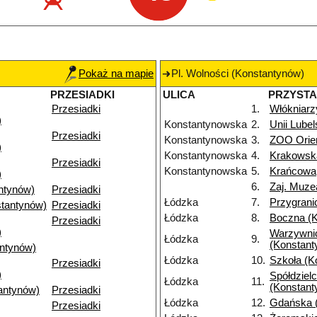
Pokaż na mapie
Pl. Wolności (Konstantynów)
PRZESIADKI
ULICA
PRZYST
Przesiadki
1.
Włókniarz
)
Konstantynowska
2.
Unii Lubel
Przesiadki
Konstantynowska
3.
ZOO Orie
)
Konstantynowska
4.
Krakowsk
Przesiadki
Konstantynowska
5.
Krańcowa
)
6.
Zaj. Muze
ntynów)
Przesiadki
Łódzka
7.
Przygrani
tantynów)
Przesiadki
Łódzka
8.
Boczna (
Przesiadki
)
Warzywni
Łódzka
9.
(Konstant
antynów)
Łódzka
10.
Szkoła (K
Przesiadki
)
Spółdziel
Łódzka
11.
(Konstant
antynów)
Przesiadki
Łódzka
12.
Gdańska 
Przesiadki