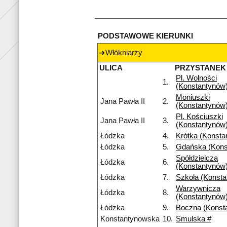
PODSTAWOWE KIERUNKI
Włókniarzy
ULICA
PRZYSTANEK
Pl. Wolności
1.
(Konstantynów
Moniuszki
Jana Pawła II
2.
(Konstantynów
Pl. Kościuszki
Jana Pawła II
3.
(Konstantynów
Łódzka
4.
Krótka (Konsta
Łódzka
5.
Gdańska (Kons
Spółdzielcza
Łódzka
6.
(Konstantynów
Łódzka
7.
Szkoła (Konst
Warzywnicza
Łódzka
8.
(Konstantynów
Łódzka
9.
Boczna (Konst
Konstantynowska
10.
Smulska #