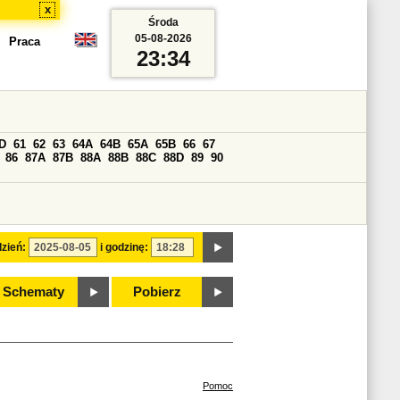
x
Środa
05-08-2026
Praca
23:34
D
61
62
63
64A
64B
65A
65B
66
67
86
87A
87B
88A
88B
88C
88D
89
90
zień:
i godzinę:
Schematy
Pobierz
Pomoc