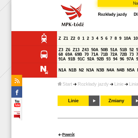
Na
Rozkłady jazdy
Dl
Z
Z1
Z2
0
1
2
3
4
5
6
7
8
9
10A
1
Z3
Z6
Z13
Z43
50A
50B
51A
51B
52
68
69A
69B
70
71A
71B
72A
72B
73
91A
91B
91C
92A
92B
93
94
96
97A
N1A
N1B
N2
N3A
N3B
N4A
N4B
N5A
Start
Rozkłady jazdy
Linie
Lini
Linie
Zmiany
Powrót