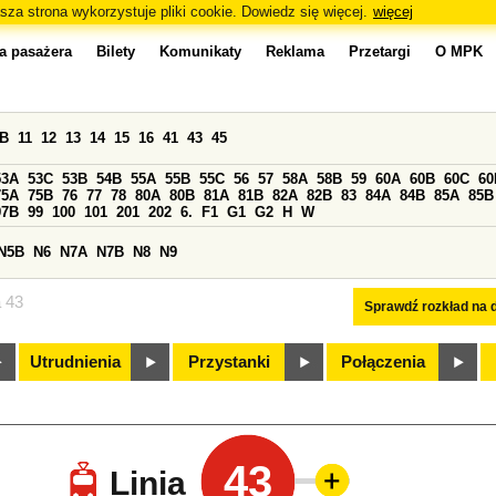
sza strona wykorzystuje pliki cookie. Dowiedz się więcej.
więcej
a pasażera
Bilety
Komunikaty
Reklama
Przetargi
O MPK
0B
11
12
13
14
15
16
41
43
45
53A
53C
53B
54B
55A
55B
55C
56
57
58A
58B
59
60A
60B
60C
60
75A
75B
76
77
78
80A
80B
81A
81B
82A
82B
83
84A
84B
85A
85B
97B
99
100
101
201
202
6.
F1
G1
G2
H
W
N5B
N6
N7A
N7B
N8
N9
a 43
Sprawdź rozkład na d
Utrudnienia
Przystanki
Połączenia
43
Linia