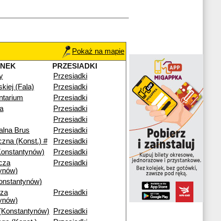
Pokaż na mapie
ANEK
PRZESIADKI
y
Przesiadki
skiej (Fala)
Przesiadki
ntarium
Przesiadki
a
Przesiadki
Przesiadki
alna Brus
Przesiadki
czna (Konst.) #
Przesiadki
Konstantynów)
Przesiadki
cza
Przesiadki
ynów)
onstantynów)
cza
Przesiadki
ynów)
(Konstantynów)
Przesiadki