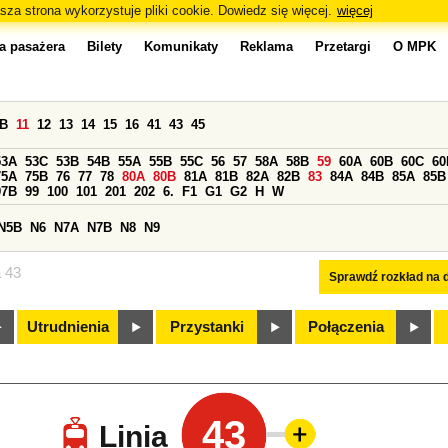
sza strona wykorzystuje pliki cookie. Dowiedz się więcej.
więcej
a pasażera
Bilety
Komunikaty
Reklama
Przetargi
O MPK
0B
11
12
13
14
15
16
41
43
45
53A
53C
53B
54B
55A
55B
55C
56
57
58A
58B
59
60A
60B
60C
60
75A
75B
76
77
78
80A
80B
81A
81B
82A
82B
83
84A
84B
85A
85B
97B
99
100
101
201
202
6.
F1
G1
G2
H
W
N5B
N6
N7A
N7B
N8
N9
a 43
Sprawdź rozkład na d
Utrudnienia
Przystanki
Połączenia
43
Linia