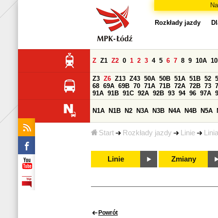
Na
Rozkłady jazdy
Dl
Z
Z1
Z2
0
1
2
3
4
5
6
7
8
9
10A
1
Z3
Z6
Z13
Z43
50A
50B
51A
51B
52
68
69A
69B
70
71A
71B
72A
72B
73
91A
91B
91C
92A
92B
93
94
96
97A
N1A
N1B
N2
N3A
N3B
N4A
N4B
N5A
Start
Rozkłady jazdy
Linie
Lini
Linie
Zmiany
Powrót