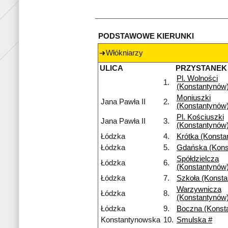
PODSTAWOWE KIERUNKI
Włókniarzy
ULICA
PRZYSTANEK
Pl. Wolności
1.
(Konstantynów
Moniuszki
Jana Pawła II
2.
(Konstantynów
Pl. Kościuszki
Jana Pawła II
3.
(Konstantynów
Łódzka
4.
Krótka (Konsta
Łódzka
5.
Gdańska (Kons
Spółdzielcza
Łódzka
6.
(Konstantynów
Łódzka
7.
Szkoła (Konst
Warzywnicza
Łódzka
8.
(Konstantynów
Łódzka
9.
Boczna (Konst
Konstantynowska
10.
Smulska #