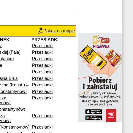
Pokaż na mapie
ANEK
PRZESIADKI
y
Przesiadki
skiej (Fala)
Przesiadki
ntarium
Przesiadki
a
Przesiadki
Przesiadki
alna Brus
Przesiadki
czna (Konst.) #
Przesiadki
Konstantynów)
Przesiadki
cza
Przesiadki
ynów)
onstantynów)
cza
Przesiadki
ynów)
(Konstantynów)
Przesiadki