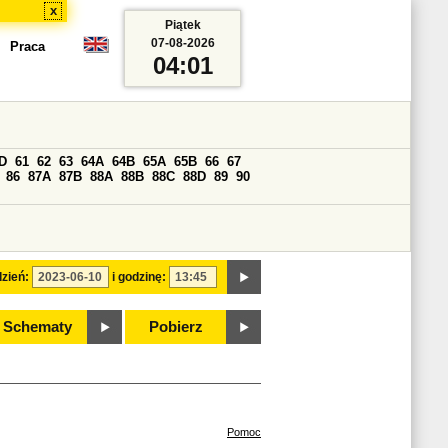
x
Piątek
07-08-2026
Praca
04:01
D
61
62
63
64A
64B
65A
65B
66
67
86
87A
87B
88A
88B
88C
88D
89
90
zień:
i godzinę:
Schematy
Pobierz
Pomoc