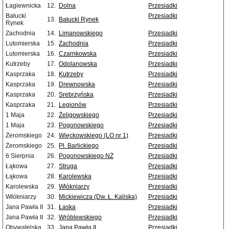
Łagiewnicka
12.
Dolna
Przesiadki
Bałucki
Przesiadki
13.
Bałucki Rynek
Rynek
Zachodnia
14.
Limanowskiego
Przesiadki
Lutomierska
15.
Zachodnia
Przesiadki
Lutomierska
16.
Czarnkowska
Przesiadki
Kutrzeby
17.
Odolanowska
Przesiadki
Kasprzaka
18.
Kutrzeby
Przesiadki
Kasprzaka
19.
Drewnowska
Przesiadki
Kasprzaka
20.
Srebrzyńska
Przesiadki
Kasprzaka
21.
Legionów
Przesiadki
1 Maja
22.
Żeligowskiego
Przesiadki
1 Maja
23.
Pogonowskiego
Przesiadki
Żeromskiego
24.
Więckowskiego (LO nr 1)
Przesiadki
Żeromskiego
25.
Pl. Barlickiego
Przesiadki
6 Sierpnia
26.
Pogonowskiego NŻ
Przesiadki
Łąkowa
27.
Struga
Przesiadki
Łąkowa
28.
Karolewska
Przesiadki
Karolewska
29.
Włókniarzy
Przesiadki
Włókniarzy
30.
Mickiewicza (Dw. Ł. Kaliska)
Przesiadki
Jana Pawła II
31.
Łaska
Przesiadki
Jana Pawła II
32.
Wróblewskiego
Przesiadki
Obywatelska
33.
Jana Pawła II
Przesiadki