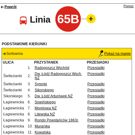
Pomoc
Powrót
65B
Linia
PODSTAWOWE KIERUNKI
Sortownia
Pokaż na mapie
ULICA
PRZYSTANEK
PRZESIADKI
1.
Radogoszcz Wschód
Przesiadki
Dw. Łódź Radogoszcz Wsch.
Przesiadki
Świtezianki
2.
NŻ
Świtezianki
3.
Syrenki
Przesiadki
Świtezianki
4.
Sikorskiego
Przesiadki
Sikorskiego
5.
Dw. Łódź Arturówek NŻ
Przesiadki
Łagiewnicka
6.
Sowińskiego
Przesiadki
Łagiewnicka
7.
Morelowa NŻ
Przesiadki
Łagiewnicka
8.
Litewska NŻ
Przesiadki
Łagiewnicka
9.
Rondo Powstańców 1863r.
Przesiadki
Łagiewnicka
10.
Murarska
Przesiadki
Łagiewnicka
11.
Kowalska
Przesiadki