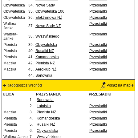
Obywatelska
34.
Nowe Sady
Przesiadki
Obywatelska
35.
Obywatelska 106
Przesiadki
Obywatelska
36.
Elektronowa NŻ
Przesiadki
Waltera-
Przesiadki
37.
Nowe Sady NŻ
Janke
Waltera-
Przesiadki
38.
Wyszyńskiego
Janke
Pienista
39.
Obywatelska
Przesiadki
Pienista
40.
Rusałki NŻ
Przesiadki
Pienista
41.
Komandorska
Przesiadki
Maczka
42.
Pienista NŻ
Przesiadki
Maczka
43.
Aeroklub NŻ
Przesiadki
44.
Sortownia
Radogoszcz Wschód
Pokaż na mapie
ULICA
PRZYSTANEK
PRZESIADKI
1.
Sortownia
2.
Lotnisko
Przesiadki
Maczka
3.
Pienista NŻ
Przesiadki
Pienista
4.
Komandorska
Przesiadki
Pienista
5.
Rusałki NŻ
Przesiadki
Pienista
6.
Obywatelska
Przesiadki
Waltera-Janke
7.
Wyszyńskiego