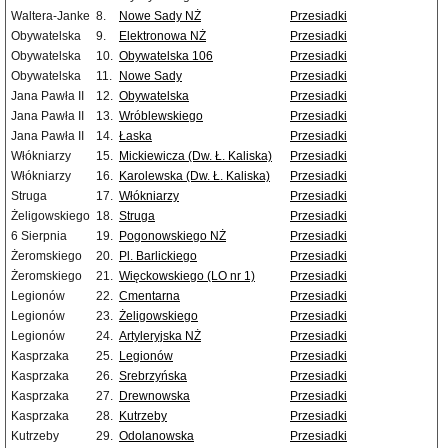
Waltera-Janke
8.
Nowe Sady NŻ
Przesiadki
Obywatelska
9.
Elektronowa NŻ
Przesiadki
Obywatelska
10.
Obywatelska 106
Przesiadki
Obywatelska
11.
Nowe Sady
Przesiadki
Jana Pawła II
12.
Obywatelska
Przesiadki
Jana Pawła II
13.
Wróblewskiego
Przesiadki
Jana Pawła II
14.
Łaska
Przesiadki
Włókniarzy
15.
Mickiewicza (Dw. Ł. Kaliska)
Przesiadki
Włókniarzy
16.
Karolewska (Dw. Ł. Kaliska)
Przesiadki
Struga
17.
Włókniarzy
Przesiadki
Żeligowskiego
18.
Struga
Przesiadki
6 Sierpnia
19.
Pogonowskiego NŻ
Przesiadki
Żeromskiego
20.
Pl. Barlickiego
Przesiadki
Żeromskiego
21.
Więckowskiego (LO nr 1)
Przesiadki
Legionów
22.
Cmentarna
Przesiadki
Legionów
23.
Żeligowskiego
Przesiadki
Legionów
24.
Artyleryjska NŻ
Przesiadki
Kasprzaka
25.
Legionów
Przesiadki
Kasprzaka
26.
Srebrzyńska
Przesiadki
Kasprzaka
27.
Drewnowska
Przesiadki
Kasprzaka
28.
Kutrzeby
Przesiadki
Kutrzeby
29.
Odolanowska
Przesiadki