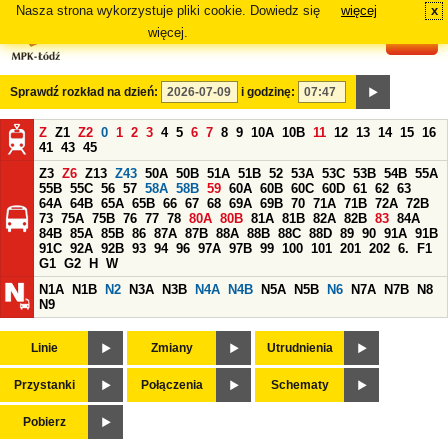
Nasza strona wykorzystuje pliki cookie. Dowiedz się
więcej
x
#
więcej.
Sprawdź rozkład na dzień:
i godzinę:
Z
Z1
Z2
0
1
2
3
4
5
6
7
8
9
10A
10B
11
12
13
14
15
16
41
43
45
Z3
Z6
Z13
Z43
50A
50B
51A
51B
52
53A
53C
53B
54B
55A
55B
55C
56
57
58A
58B
59
60A
60B
60C
60D
61
62
63
64A
64B
65A
65B
66
67
68
69A
69B
70
71A
71B
72A
72B
73
75A
75B
76
77
78
80A
80B
81A
81B
82A
82B
83
84A
84B
85A
85B
86
87A
87B
88A
88B
88C
88D
89
90
91A
91B
91C
92A
92B
93
94
96
97A
97B
99
100
101
201
202
6.
F1
G1
G2
H
W
N1A
N1B
N2
N3A
N3B
N4A
N4B
N5A
N5B
N6
N7A
N7B
N8
N9
Linie
Zmiany
Utrudnienia
Przystanki
Połączenia
Schematy
Pobierz