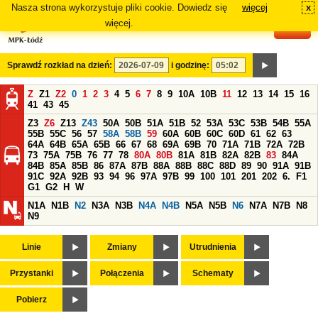
Nasza strona wykorzystuje pliki cookie. Dowiedz się
więcej
x
#
więcej.
Sprawdź rozkład na dzień:
i godzinę:
Z
Z1
Z2
0
1
2
3
4
5
6
7
8
9
10A
10B
11
12
13
14
15
16
41
43
45
Z3
Z6
Z13
Z43
50A
50B
51A
51B
52
53A
53C
53B
54B
55A
55B
55C
56
57
58A
58B
59
60A
60B
60C
60D
61
62
63
64A
64B
65A
65B
66
67
68
69A
69B
70
71A
71B
72A
72B
73
75A
75B
76
77
78
80A
80B
81A
81B
82A
82B
83
84A
84B
85A
85B
86
87A
87B
88A
88B
88C
88D
89
90
91A
91B
91C
92A
92B
93
94
96
97A
97B
99
100
101
201
202
6.
F1
G1
G2
H
W
N1A
N1B
N2
N3A
N3B
N4A
N4B
N5A
N5B
N6
N7A
N7B
N8
N9
Linie
Zmiany
Utrudnienia
Przystanki
Połączenia
Schematy
Pobierz