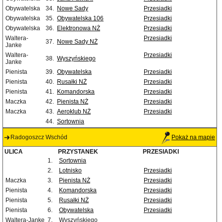
Obywatelska
34.
Nowe Sady
Przesiadki
Obywatelska
35.
Obywatelska 106
Przesiadki
Obywatelska
36.
Elektronowa NŻ
Przesiadki
Waltera-
Przesiadki
37.
Nowe Sady NŻ
Janke
Waltera-
Przesiadki
38.
Wyszyńskiego
Janke
Pienista
39.
Obywatelska
Przesiadki
Pienista
40.
Rusałki NŻ
Przesiadki
Pienista
41.
Komandorska
Przesiadki
Maczka
42.
Pienista NŻ
Przesiadki
Maczka
43.
Aeroklub NŻ
Przesiadki
44.
Sortownia
Radogoszcz Wschód
Pokaż na mapie
ULICA
PRZYSTANEK
PRZESIADKI
1.
Sortownia
2.
Lotnisko
Przesiadki
Maczka
3.
Pienista NŻ
Przesiadki
Pienista
4.
Komandorska
Przesiadki
Pienista
5.
Rusałki NŻ
Przesiadki
Pienista
6.
Obywatelska
Przesiadki
Waltera-Janke
7.
Wyszyńskiego