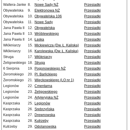
Waltera-Janke
8.
Nowe Sady NŻ
Przesiadki
Obywatelska
9.
Elektronowa NŻ
Przesiadki
Obywatelska
10.
Obywatelska 106
Przesiadki
Obywatelska
11.
Nowe Sady
Przesiadki
Jana Pawła II
12.
Obywatelska
Przesiadki
Jana Pawła II
13.
Wróblewskiego
Przesiadki
Jana Pawła II
14.
Łaska
Przesiadki
Włókniarzy
15.
Mickiewicza (Dw. Ł. Kaliska)
Przesiadki
Włókniarzy
16.
Karolewska (Dw. Ł. Kaliska)
Przesiadki
Struga
17.
Włókniarzy
Przesiadki
Żeligowskiego
18.
Struga
Przesiadki
6 Sierpnia
19.
Pogonowskiego NŻ
Przesiadki
Żeromskiego
20.
Pl. Barlickiego
Przesiadki
Żeromskiego
21.
Więckowskiego (LO nr 1)
Przesiadki
Legionów
22.
Cmentarna
Przesiadki
Legionów
23.
Żeligowskiego
Przesiadki
Legionów
24.
Artyleryjska NŻ
Przesiadki
Kasprzaka
25.
Legionów
Przesiadki
Kasprzaka
26.
Srebrzyńska
Przesiadki
Kasprzaka
27.
Drewnowska
Przesiadki
Kasprzaka
28.
Kutrzeby
Przesiadki
Kutrzeby
29.
Odolanowska
Przesiadki