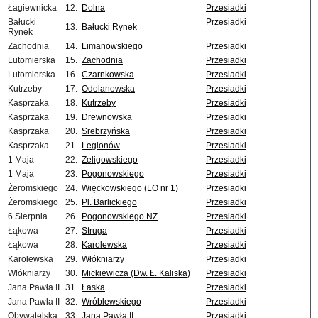
Łagiewnicka
12.
Dolna
Przesiadki
Bałucki
Przesiadki
13.
Bałucki Rynek
Rynek
Zachodnia
14.
Limanowskiego
Przesiadki
Lutomierska
15.
Zachodnia
Przesiadki
Lutomierska
16.
Czarnkowska
Przesiadki
Kutrzeby
17.
Odolanowska
Przesiadki
Kasprzaka
18.
Kutrzeby
Przesiadki
Kasprzaka
19.
Drewnowska
Przesiadki
Kasprzaka
20.
Srebrzyńska
Przesiadki
Kasprzaka
21.
Legionów
Przesiadki
1 Maja
22.
Żeligowskiego
Przesiadki
1 Maja
23.
Pogonowskiego
Przesiadki
Żeromskiego
24.
Więckowskiego (LO nr 1)
Przesiadki
Żeromskiego
25.
Pl. Barlickiego
Przesiadki
6 Sierpnia
26.
Pogonowskiego NŻ
Przesiadki
Łąkowa
27.
Struga
Przesiadki
Łąkowa
28.
Karolewska
Przesiadki
Karolewska
29.
Włókniarzy
Przesiadki
Włókniarzy
30.
Mickiewicza (Dw. Ł. Kaliska)
Przesiadki
Jana Pawła II
31.
Łaska
Przesiadki
Jana Pawła II
32.
Wróblewskiego
Przesiadki
Obywatelska
33.
Jana Pawła II
Przesiadki