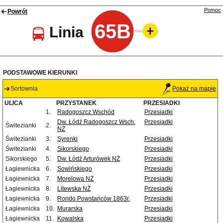
Pomoc
Powrót
65B
Linia
PODSTAWOWE KIERUNKI
Sortownia
Pokaż na mapie
ULICA
PRZYSTANEK
PRZESIADKI
1.
Radogoszcz Wschód
Przesiadki
Dw. Łódź Radogoszcz Wsch.
Przesiadki
Świtezianki
2.
NŻ
Świtezianki
3.
Syrenki
Przesiadki
Świtezianki
4.
Sikorskiego
Przesiadki
Sikorskiego
5.
Dw. Łódź Arturówek NŻ
Przesiadki
Łagiewnicka
6.
Sowińskiego
Przesiadki
Łagiewnicka
7.
Morelowa NŻ
Przesiadki
Łagiewnicka
8.
Litewska NŻ
Przesiadki
Łagiewnicka
9.
Rondo Powstańców 1863r.
Przesiadki
Łagiewnicka
10.
Murarska
Przesiadki
Łagiewnicka
11.
Kowalska
Przesiadki