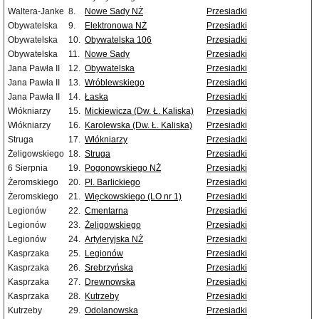
Waltera-Janke
8.
Nowe Sady NŻ
Przesiadki
Obywatelska
9.
Elektronowa NŻ
Przesiadki
Obywatelska
10.
Obywatelska 106
Przesiadki
Obywatelska
11.
Nowe Sady
Przesiadki
Jana Pawła II
12.
Obywatelska
Przesiadki
Jana Pawła II
13.
Wróblewskiego
Przesiadki
Jana Pawła II
14.
Łaska
Przesiadki
Włókniarzy
15.
Mickiewicza (Dw. Ł. Kaliska)
Przesiadki
Włókniarzy
16.
Karolewska (Dw. Ł. Kaliska)
Przesiadki
Struga
17.
Włókniarzy
Przesiadki
Żeligowskiego
18.
Struga
Przesiadki
6 Sierpnia
19.
Pogonowskiego NŻ
Przesiadki
Żeromskiego
20.
Pl. Barlickiego
Przesiadki
Żeromskiego
21.
Więckowskiego (LO nr 1)
Przesiadki
Legionów
22.
Cmentarna
Przesiadki
Legionów
23.
Żeligowskiego
Przesiadki
Legionów
24.
Artyleryjska NŻ
Przesiadki
Kasprzaka
25.
Legionów
Przesiadki
Kasprzaka
26.
Srebrzyńska
Przesiadki
Kasprzaka
27.
Drewnowska
Przesiadki
Kasprzaka
28.
Kutrzeby
Przesiadki
Kutrzeby
29.
Odolanowska
Przesiadki