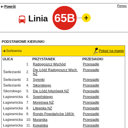
Pomoc
Powrót
65B
Linia
PODSTAWOWE KIERUNKI
Sortownia
Pokaż na mapie
ULICA
PRZYSTANEK
PRZESIADKI
1.
Radogoszcz Wschód
Przesiadki
Dw. Łódź Radogoszcz Wsch.
Przesiadki
Świtezianki
2.
NŻ
Świtezianki
3.
Syrenki
Przesiadki
Świtezianki
4.
Sikorskiego
Przesiadki
Sikorskiego
5.
Dw. Łódź Arturówek NŻ
Przesiadki
Łagiewnicka
6.
Sowińskiego
Przesiadki
Łagiewnicka
7.
Morelowa NŻ
Przesiadki
Łagiewnicka
8.
Litewska NŻ
Przesiadki
Łagiewnicka
9.
Rondo Powstańców 1863r.
Przesiadki
Łagiewnicka
10.
Murarska
Przesiadki
Łagiewnicka
11.
Kowalska
Przesiadki