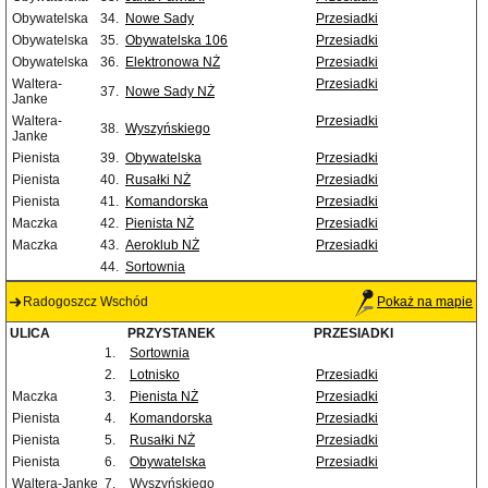
Obywatelska
34.
Nowe Sady
Przesiadki
Obywatelska
35.
Obywatelska 106
Przesiadki
Obywatelska
36.
Elektronowa NŻ
Przesiadki
Waltera-
Przesiadki
37.
Nowe Sady NŻ
Janke
Waltera-
Przesiadki
38.
Wyszyńskiego
Janke
Pienista
39.
Obywatelska
Przesiadki
Pienista
40.
Rusałki NŻ
Przesiadki
Pienista
41.
Komandorska
Przesiadki
Maczka
42.
Pienista NŻ
Przesiadki
Maczka
43.
Aeroklub NŻ
Przesiadki
44.
Sortownia
Radogoszcz Wschód
Pokaż na mapie
ULICA
PRZYSTANEK
PRZESIADKI
1.
Sortownia
2.
Lotnisko
Przesiadki
Maczka
3.
Pienista NŻ
Przesiadki
Pienista
4.
Komandorska
Przesiadki
Pienista
5.
Rusałki NŻ
Przesiadki
Pienista
6.
Obywatelska
Przesiadki
Waltera-Janke
7.
Wyszyńskiego