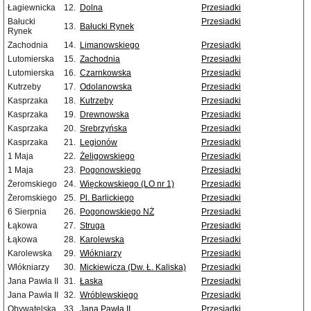
Łagiewnicka
12.
Dolna
Przesiadki
Bałucki
Przesiadki
13.
Bałucki Rynek
Rynek
Zachodnia
14.
Limanowskiego
Przesiadki
Lutomierska
15.
Zachodnia
Przesiadki
Lutomierska
16.
Czarnkowska
Przesiadki
Kutrzeby
17.
Odolanowska
Przesiadki
Kasprzaka
18.
Kutrzeby
Przesiadki
Kasprzaka
19.
Drewnowska
Przesiadki
Kasprzaka
20.
Srebrzyńska
Przesiadki
Kasprzaka
21.
Legionów
Przesiadki
1 Maja
22.
Żeligowskiego
Przesiadki
1 Maja
23.
Pogonowskiego
Przesiadki
Żeromskiego
24.
Więckowskiego (LO nr 1)
Przesiadki
Żeromskiego
25.
Pl. Barlickiego
Przesiadki
6 Sierpnia
26.
Pogonowskiego NŻ
Przesiadki
Łąkowa
27.
Struga
Przesiadki
Łąkowa
28.
Karolewska
Przesiadki
Karolewska
29.
Włókniarzy
Przesiadki
Włókniarzy
30.
Mickiewicza (Dw. Ł. Kaliska)
Przesiadki
Jana Pawła II
31.
Łaska
Przesiadki
Jana Pawła II
32.
Wróblewskiego
Przesiadki
Obywatelska
33.
Jana Pawła II
Przesiadki