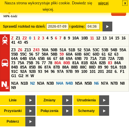
Nasza strona wykorzystuje pliki cookie. Dowiedz się
więcej
x
#
więcej.
Sprawdź rozkład na dzień:
i godzinę:
Z
Z1
Z2
0
1
2
3
4
5
6
7
8
9
10A
10B
11
12
13
14
15
16
41
43
45
Z3
Z6
Z13
Z43
50A
50B
51A
51B
52
53A
53C
53B
54B
55A
55B
55C
56
57
58A
58B
59
60A
60B
60C
60D
61
62
63
64A
64B
65A
65B
66
67
68
69A
69B
70
71A
71B
72A
72B
73
75A
75B
76
77
78
80A
80B
81A
81B
82A
82B
83
84A
84B
85A
85B
86
87A
87B
88A
88B
88C
88D
89
90
91A
91B
91C
92A
92B
93
94
96
97A
97B
99
100
101
201
202
6.
F1
G1
G2
H
W
N1A
N1B
N2
N3A
N3B
N4A
N4B
N5A
N5B
N6
N7A
N7B
N8
N9
Linie
Zmiany
Utrudnienia
Przystanki
Połączenia
Schematy
Pobierz