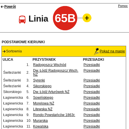
Pomoc
Powrót
65B
Linia
PODSTAWOWE KIERUNKI
Sortownia
Pokaż na mapie
ULICA
PRZYSTANEK
PRZESIADKI
1.
Radogoszcz Wschód
Przesiadki
Dw. Łódź Radogoszcz Wsch.
Przesiadki
Świtezianki
2.
NŻ
Świtezianki
3.
Syrenki
Przesiadki
Świtezianki
4.
Sikorskiego
Przesiadki
Sikorskiego
5.
Dw. Łódź Arturówek NŻ
Przesiadki
Łagiewnicka
6.
Sowińskiego
Przesiadki
Łagiewnicka
7.
Morelowa NŻ
Przesiadki
Łagiewnicka
8.
Litewska NŻ
Przesiadki
Łagiewnicka
9.
Rondo Powstańców 1863r.
Przesiadki
Łagiewnicka
10.
Murarska
Przesiadki
Łagiewnicka
11.
Kowalska
Przesiadki