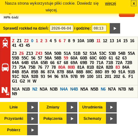
Nasza strona wykorzystuje pliki cookie. Dowiedz się
więcej
x
#
więcej.
Sprawdź rozkład na dzień:
i godzinę:
Z
Z1
Z2
0
1
2
3
4
5
6
7
8
9
10A
10B
11
12
13
14
15
16
41
43
45
Z3
Z6
Z13
Z43
50A
50B
51A
51B
52
53A
53C
53B
54B
55A
55B
55C
56
57
58A
58B
59
60A
60B
60C
60D
61
62
63
64A
64B
65A
65B
66
67
68
69A
69B
70
71A
71B
72A
72B
73
75A
75B
76
77
78
80A
80B
81A
81B
82A
82B
83
84A
84B
85A
85B
86
87A
87B
88A
88B
88C
88D
89
90
91A
91B
91C
92A
92B
93
94
96
97A
97B
99
100
101
201
202
6.
F1
G1
G2
H
W
N1A
N1B
N2
N3A
N3B
N4A
N4B
N5A
N5B
N6
N7A
N7B
N8
N9
Linie
Zmiany
Utrudnienia
Przystanki
Połączenia
Schematy
Pobierz