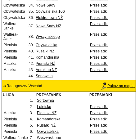
Obywatelska
34.
Nowe Sady
Przesiadki
Obywatelska
35.
Obywatelska 106
Przesiadki
Obywatelska
36.
Elektronowa NŻ
Przesiadki
Waltera-
Przesiadki
37.
Nowe Sady NŻ
Janke
Waltera-
Przesiadki
38.
Wyszyńskiego
Janke
Pienista
39.
Obywatelska
Przesiadki
Pienista
40.
Rusałki NŻ
Przesiadki
Pienista
41.
Komandorska
Przesiadki
Maczka
42.
Pienista NŻ
Przesiadki
Maczka
43.
Aeroklub NŻ
Przesiadki
44.
Sortownia
Radogoszcz Wschód
Pokaż na mapie
ULICA
PRZYSTANEK
PRZESIADKI
1.
Sortownia
2.
Lotnisko
Przesiadki
Maczka
3.
Pienista NŻ
Przesiadki
Pienista
4.
Komandorska
Przesiadki
Pienista
5.
Rusałki NŻ
Przesiadki
Pienista
6.
Obywatelska
Przesiadki
Waltera-Janke
7.
Wyszyńskiego