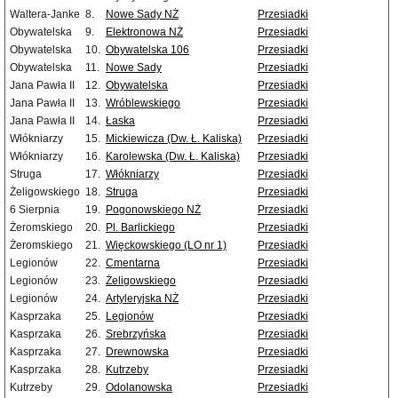
Waltera-Janke
8.
Nowe Sady NŻ
Przesiadki
Obywatelska
9.
Elektronowa NŻ
Przesiadki
Obywatelska
10.
Obywatelska 106
Przesiadki
Obywatelska
11.
Nowe Sady
Przesiadki
Jana Pawła II
12.
Obywatelska
Przesiadki
Jana Pawła II
13.
Wróblewskiego
Przesiadki
Jana Pawła II
14.
Łaska
Przesiadki
Włókniarzy
15.
Mickiewicza (Dw. Ł. Kaliska)
Przesiadki
Włókniarzy
16.
Karolewska (Dw. Ł. Kaliska)
Przesiadki
Struga
17.
Włókniarzy
Przesiadki
Żeligowskiego
18.
Struga
Przesiadki
6 Sierpnia
19.
Pogonowskiego NŻ
Przesiadki
Żeromskiego
20.
Pl. Barlickiego
Przesiadki
Żeromskiego
21.
Więckowskiego (LO nr 1)
Przesiadki
Legionów
22.
Cmentarna
Przesiadki
Legionów
23.
Żeligowskiego
Przesiadki
Legionów
24.
Artyleryjska NŻ
Przesiadki
Kasprzaka
25.
Legionów
Przesiadki
Kasprzaka
26.
Srebrzyńska
Przesiadki
Kasprzaka
27.
Drewnowska
Przesiadki
Kasprzaka
28.
Kutrzeby
Przesiadki
Kutrzeby
29.
Odolanowska
Przesiadki