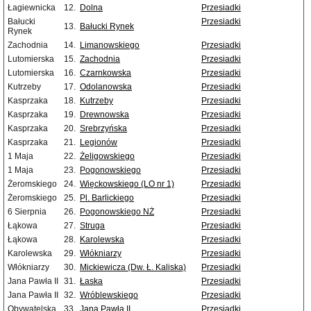
Łagiewnicka
12.
Dolna
Przesiadki
Bałucki
Przesiadki
13.
Bałucki Rynek
Rynek
Zachodnia
14.
Limanowskiego
Przesiadki
Lutomierska
15.
Zachodnia
Przesiadki
Lutomierska
16.
Czarnkowska
Przesiadki
Kutrzeby
17.
Odolanowska
Przesiadki
Kasprzaka
18.
Kutrzeby
Przesiadki
Kasprzaka
19.
Drewnowska
Przesiadki
Kasprzaka
20.
Srebrzyńska
Przesiadki
Kasprzaka
21.
Legionów
Przesiadki
1 Maja
22.
Żeligowskiego
Przesiadki
1 Maja
23.
Pogonowskiego
Przesiadki
Żeromskiego
24.
Więckowskiego (LO nr 1)
Przesiadki
Żeromskiego
25.
Pl. Barlickiego
Przesiadki
6 Sierpnia
26.
Pogonowskiego NŻ
Przesiadki
Łąkowa
27.
Struga
Przesiadki
Łąkowa
28.
Karolewska
Przesiadki
Karolewska
29.
Włókniarzy
Przesiadki
Włókniarzy
30.
Mickiewicza (Dw. Ł. Kaliska)
Przesiadki
Jana Pawła II
31.
Łaska
Przesiadki
Jana Pawła II
32.
Wróblewskiego
Przesiadki
Obywatelska
33.
Jana Pawła II
Przesiadki