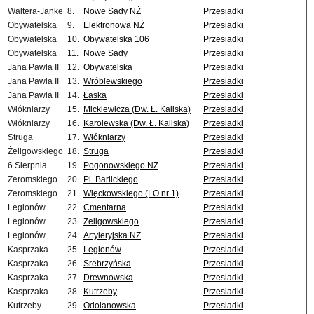
Waltera-Janke
8.
Nowe Sady NŻ
Przesiadki
Obywatelska
9.
Elektronowa NŻ
Przesiadki
Obywatelska
10.
Obywatelska 106
Przesiadki
Obywatelska
11.
Nowe Sady
Przesiadki
Jana Pawła II
12.
Obywatelska
Przesiadki
Jana Pawła II
13.
Wróblewskiego
Przesiadki
Jana Pawła II
14.
Łaska
Przesiadki
Włókniarzy
15.
Mickiewicza (Dw. Ł. Kaliska)
Przesiadki
Włókniarzy
16.
Karolewska (Dw. Ł. Kaliska)
Przesiadki
Struga
17.
Włókniarzy
Przesiadki
Żeligowskiego
18.
Struga
Przesiadki
6 Sierpnia
19.
Pogonowskiego NŻ
Przesiadki
Żeromskiego
20.
Pl. Barlickiego
Przesiadki
Żeromskiego
21.
Więckowskiego (LO nr 1)
Przesiadki
Legionów
22.
Cmentarna
Przesiadki
Legionów
23.
Żeligowskiego
Przesiadki
Legionów
24.
Artyleryjska NŻ
Przesiadki
Kasprzaka
25.
Legionów
Przesiadki
Kasprzaka
26.
Srebrzyńska
Przesiadki
Kasprzaka
27.
Drewnowska
Przesiadki
Kasprzaka
28.
Kutrzeby
Przesiadki
Kutrzeby
29.
Odolanowska
Przesiadki