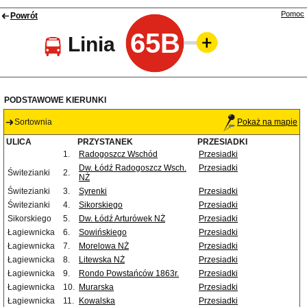
Pomoc
Powrót
65B
Linia
PODSTAWOWE KIERUNKI
Sortownia
Pokaż na mapie
ULICA
PRZYSTANEK
PRZESIADKI
1.
Radogoszcz Wschód
Przesiadki
Dw. Łódź Radogoszcz Wsch.
Przesiadki
Świtezianki
2.
NŻ
Świtezianki
3.
Syrenki
Przesiadki
Świtezianki
4.
Sikorskiego
Przesiadki
Sikorskiego
5.
Dw. Łódź Arturówek NŻ
Przesiadki
Łagiewnicka
6.
Sowińskiego
Przesiadki
Łagiewnicka
7.
Morelowa NŻ
Przesiadki
Łagiewnicka
8.
Litewska NŻ
Przesiadki
Łagiewnicka
9.
Rondo Powstańców 1863r.
Przesiadki
Łagiewnicka
10.
Murarska
Przesiadki
Łagiewnicka
11.
Kowalska
Przesiadki