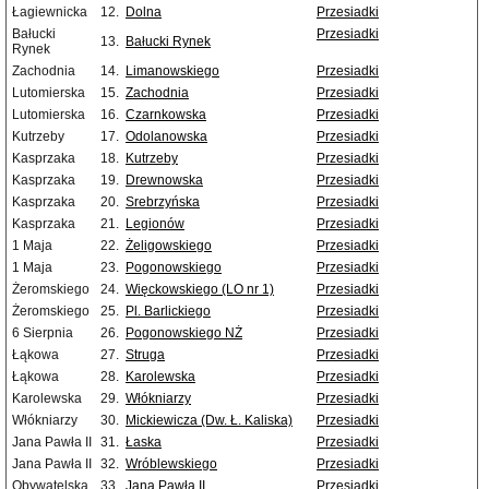
Łagiewnicka
12.
Dolna
Przesiadki
Bałucki
Przesiadki
13.
Bałucki Rynek
Rynek
Zachodnia
14.
Limanowskiego
Przesiadki
Lutomierska
15.
Zachodnia
Przesiadki
Lutomierska
16.
Czarnkowska
Przesiadki
Kutrzeby
17.
Odolanowska
Przesiadki
Kasprzaka
18.
Kutrzeby
Przesiadki
Kasprzaka
19.
Drewnowska
Przesiadki
Kasprzaka
20.
Srebrzyńska
Przesiadki
Kasprzaka
21.
Legionów
Przesiadki
1 Maja
22.
Żeligowskiego
Przesiadki
1 Maja
23.
Pogonowskiego
Przesiadki
Żeromskiego
24.
Więckowskiego (LO nr 1)
Przesiadki
Żeromskiego
25.
Pl. Barlickiego
Przesiadki
6 Sierpnia
26.
Pogonowskiego NŻ
Przesiadki
Łąkowa
27.
Struga
Przesiadki
Łąkowa
28.
Karolewska
Przesiadki
Karolewska
29.
Włókniarzy
Przesiadki
Włókniarzy
30.
Mickiewicza (Dw. Ł. Kaliska)
Przesiadki
Jana Pawła II
31.
Łaska
Przesiadki
Jana Pawła II
32.
Wróblewskiego
Przesiadki
Obywatelska
33.
Jana Pawła II
Przesiadki