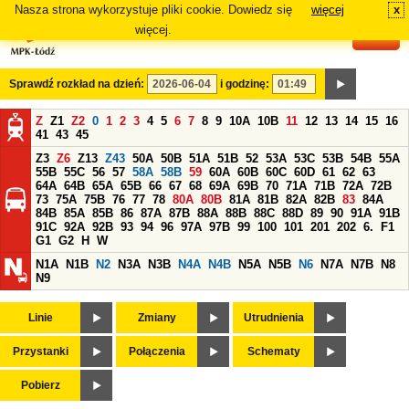
Nasza strona wykorzystuje pliki cookie. Dowiedz się
więcej
x
#
więcej.
Sprawdź rozkład na dzień:
i godzinę:
Z
Z1
Z2
0
1
2
3
4
5
6
7
8
9
10A
10B
11
12
13
14
15
16
41
43
45
Z3
Z6
Z13
Z43
50A
50B
51A
51B
52
53A
53C
53B
54B
55A
55B
55C
56
57
58A
58B
59
60A
60B
60C
60D
61
62
63
64A
64B
65A
65B
66
67
68
69A
69B
70
71A
71B
72A
72B
73
75A
75B
76
77
78
80A
80B
81A
81B
82A
82B
83
84A
84B
85A
85B
86
87A
87B
88A
88B
88C
88D
89
90
91A
91B
91C
92A
92B
93
94
96
97A
97B
99
100
101
201
202
6.
F1
G1
G2
H
W
N1A
N1B
N2
N3A
N3B
N4A
N4B
N5A
N5B
N6
N7A
N7B
N8
N9
Linie
Zmiany
Utrudnienia
Przystanki
Połączenia
Schematy
Pobierz