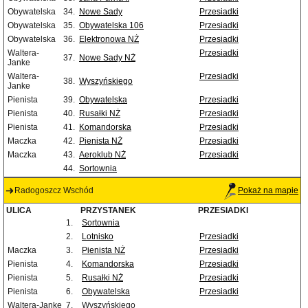
Obywatelska
34.
Nowe Sady
Przesiadki
Obywatelska
35.
Obywatelska 106
Przesiadki
Obywatelska
36.
Elektronowa NŻ
Przesiadki
Waltera-
Przesiadki
37.
Nowe Sady NŻ
Janke
Waltera-
Przesiadki
38.
Wyszyńskiego
Janke
Pienista
39.
Obywatelska
Przesiadki
Pienista
40.
Rusałki NŻ
Przesiadki
Pienista
41.
Komandorska
Przesiadki
Maczka
42.
Pienista NŻ
Przesiadki
Maczka
43.
Aeroklub NŻ
Przesiadki
44.
Sortownia
Radogoszcz Wschód
Pokaż na mapie
ULICA
PRZYSTANEK
PRZESIADKI
1.
Sortownia
2.
Lotnisko
Przesiadki
Maczka
3.
Pienista NŻ
Przesiadki
Pienista
4.
Komandorska
Przesiadki
Pienista
5.
Rusałki NŻ
Przesiadki
Pienista
6.
Obywatelska
Przesiadki
Waltera-Janke
7.
Wyszyńskiego