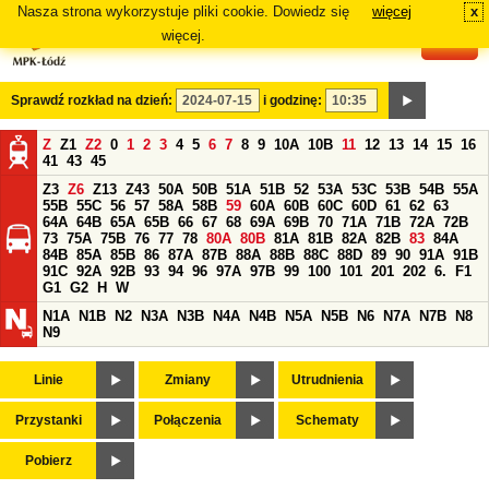
Nasza strona wykorzystuje pliki cookie. Dowiedz się
więcej
x
#
więcej.
Sprawdź rozkład na dzień:
i godzinę:
Z
Z1
Z2
0
1
2
3
4
5
6
7
8
9
10A
10B
11
12
13
14
15
16
41
43
45
Z3
Z6
Z13
Z43
50A
50B
51A
51B
52
53A
53C
53B
54B
55A
55B
55C
56
57
58A
58B
59
60A
60B
60C
60D
61
62
63
64A
64B
65A
65B
66
67
68
69A
69B
70
71A
71B
72A
72B
73
75A
75B
76
77
78
80A
80B
81A
81B
82A
82B
83
84A
84B
85A
85B
86
87A
87B
88A
88B
88C
88D
89
90
91A
91B
91C
92A
92B
93
94
96
97A
97B
99
100
101
201
202
6.
F1
G1
G2
H
W
N1A
N1B
N2
N3A
N3B
N4A
N4B
N5A
N5B
N6
N7A
N7B
N8
N9
Linie
Zmiany
Utrudnienia
Przystanki
Połączenia
Schematy
Pobierz