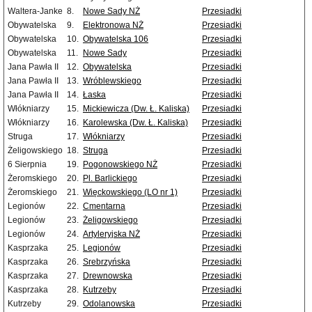
Waltera-Janke
8.
Nowe Sady NŻ
Przesiadki
Obywatelska
9.
Elektronowa NŻ
Przesiadki
Obywatelska
10.
Obywatelska 106
Przesiadki
Obywatelska
11.
Nowe Sady
Przesiadki
Jana Pawła II
12.
Obywatelska
Przesiadki
Jana Pawła II
13.
Wróblewskiego
Przesiadki
Jana Pawła II
14.
Łaska
Przesiadki
Włókniarzy
15.
Mickiewicza (Dw. Ł. Kaliska)
Przesiadki
Włókniarzy
16.
Karolewska (Dw. Ł. Kaliska)
Przesiadki
Struga
17.
Włókniarzy
Przesiadki
Żeligowskiego
18.
Struga
Przesiadki
6 Sierpnia
19.
Pogonowskiego NŻ
Przesiadki
Żeromskiego
20.
Pl. Barlickiego
Przesiadki
Żeromskiego
21.
Więckowskiego (LO nr 1)
Przesiadki
Legionów
22.
Cmentarna
Przesiadki
Legionów
23.
Żeligowskiego
Przesiadki
Legionów
24.
Artyleryjska NŻ
Przesiadki
Kasprzaka
25.
Legionów
Przesiadki
Kasprzaka
26.
Srebrzyńska
Przesiadki
Kasprzaka
27.
Drewnowska
Przesiadki
Kasprzaka
28.
Kutrzeby
Przesiadki
Kutrzeby
29.
Odolanowska
Przesiadki