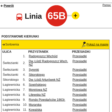
Pomoc
Powrót
65B
Linia
PODSTAWOWE KIERUNKI
Sortownia
Pokaż na mapie
ULICA
PRZYSTANEK
PRZESIADKI
1.
Radogoszcz Wschód
Przesiadki
Dw. Łódź Radogoszcz Wsch.
Przesiadki
Świtezianki
2.
NŻ
Świtezianki
3.
Syrenki
Przesiadki
Świtezianki
4.
Sikorskiego
Przesiadki
Sikorskiego
5.
Dw. Łódź Arturówek NŻ
Przesiadki
Łagiewnicka
6.
Sowińskiego
Przesiadki
Łagiewnicka
7.
Morelowa NŻ
Przesiadki
Łagiewnicka
8.
Litewska NŻ
Przesiadki
Łagiewnicka
9.
Rondo Powstańców 1863r.
Przesiadki
Łagiewnicka
10.
Murarska
Przesiadki
Łagiewnicka
11.
Kowalska
Przesiadki