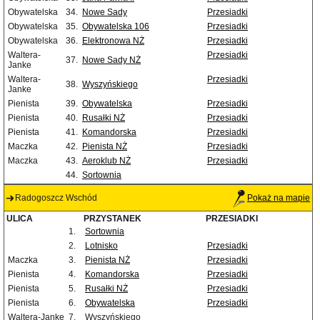
Obywatelska
34.
Nowe Sady
Przesiadki
Obywatelska
35.
Obywatelska 106
Przesiadki
Obywatelska
36.
Elektronowa NŻ
Przesiadki
Waltera-
Przesiadki
37.
Nowe Sady NŻ
Janke
Waltera-
Przesiadki
38.
Wyszyńskiego
Janke
Pienista
39.
Obywatelska
Przesiadki
Pienista
40.
Rusałki NŻ
Przesiadki
Pienista
41.
Komandorska
Przesiadki
Maczka
42.
Pienista NŻ
Przesiadki
Maczka
43.
Aeroklub NŻ
Przesiadki
44.
Sortownia
Radogoszcz Wschód
Pokaż na mapie
ULICA
PRZYSTANEK
PRZESIADKI
1.
Sortownia
2.
Lotnisko
Przesiadki
Maczka
3.
Pienista NŻ
Przesiadki
Pienista
4.
Komandorska
Przesiadki
Pienista
5.
Rusałki NŻ
Przesiadki
Pienista
6.
Obywatelska
Przesiadki
Waltera-Janke
7.
Wyszyńskiego