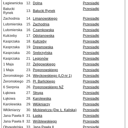
Łagiewnicka
12.
Dolna
Przesiadki
Bałucki
Przesiadki
13.
Bałucki Rynek
Rynek
Zachodnia
14.
Limanowskiego
Przesiadki
Lutomierska
15.
Zachodnia
Przesiadki
Lutomierska
16.
Czarnkowska
Przesiadki
Kutrzeby
17.
Odolanowska
Przesiadki
Kasprzaka
18.
Kutrzeby
Przesiadki
Kasprzaka
19.
Drewnowska
Przesiadki
Kasprzaka
20.
Srebrzyńska
Przesiadki
Kasprzaka
21.
Legionów
Przesiadki
1 Maja
22.
Żeligowskiego
Przesiadki
1 Maja
23.
Pogonowskiego
Przesiadki
Żeromskiego
24.
Więckowskiego (LO nr 1)
Przesiadki
Żeromskiego
25.
Pl. Barlickiego
Przesiadki
6 Sierpnia
26.
Pogonowskiego NŻ
Przesiadki
Łąkowa
27.
Struga
Przesiadki
Łąkowa
28.
Karolewska
Przesiadki
Karolewska
29.
Włókniarzy
Przesiadki
Włókniarzy
30.
Mickiewicza (Dw. Ł. Kaliska)
Przesiadki
Jana Pawła II
31.
Łaska
Przesiadki
Jana Pawła II
32.
Wróblewskiego
Przesiadki
Obywatelska
33.
Jana Pawła II
Przesiadki