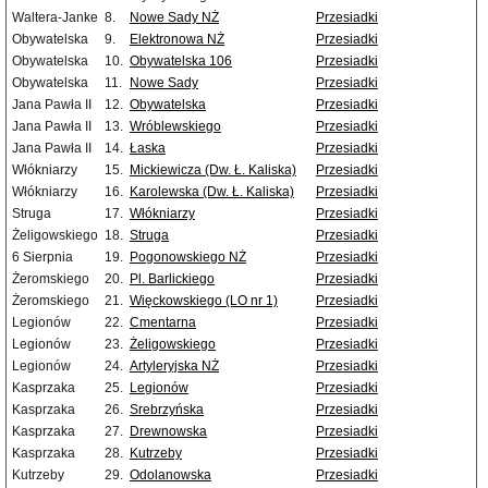
Waltera-Janke
8.
Nowe Sady NŻ
Przesiadki
Obywatelska
9.
Elektronowa NŻ
Przesiadki
Obywatelska
10.
Obywatelska 106
Przesiadki
Obywatelska
11.
Nowe Sady
Przesiadki
Jana Pawła II
12.
Obywatelska
Przesiadki
Jana Pawła II
13.
Wróblewskiego
Przesiadki
Jana Pawła II
14.
Łaska
Przesiadki
Włókniarzy
15.
Mickiewicza (Dw. Ł. Kaliska)
Przesiadki
Włókniarzy
16.
Karolewska (Dw. Ł. Kaliska)
Przesiadki
Struga
17.
Włókniarzy
Przesiadki
Żeligowskiego
18.
Struga
Przesiadki
6 Sierpnia
19.
Pogonowskiego NŻ
Przesiadki
Żeromskiego
20.
Pl. Barlickiego
Przesiadki
Żeromskiego
21.
Więckowskiego (LO nr 1)
Przesiadki
Legionów
22.
Cmentarna
Przesiadki
Legionów
23.
Żeligowskiego
Przesiadki
Legionów
24.
Artyleryjska NŻ
Przesiadki
Kasprzaka
25.
Legionów
Przesiadki
Kasprzaka
26.
Srebrzyńska
Przesiadki
Kasprzaka
27.
Drewnowska
Przesiadki
Kasprzaka
28.
Kutrzeby
Przesiadki
Kutrzeby
29.
Odolanowska
Przesiadki