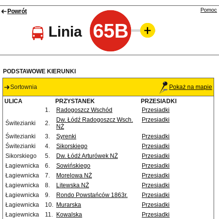
Pomoc
Powrót
65B
Linia
PODSTAWOWE KIERUNKI
Sortownia
Pokaż na mapie
ULICA
PRZYSTANEK
PRZESIADKI
1.
Radogoszcz Wschód
Przesiadki
Dw. Łódź Radogoszcz Wsch.
Przesiadki
Świtezianki
2.
NŻ
Świtezianki
3.
Syrenki
Przesiadki
Świtezianki
4.
Sikorskiego
Przesiadki
Sikorskiego
5.
Dw. Łódź Arturówek NŻ
Przesiadki
Łagiewnicka
6.
Sowińskiego
Przesiadki
Łagiewnicka
7.
Morelowa NŻ
Przesiadki
Łagiewnicka
8.
Litewska NŻ
Przesiadki
Łagiewnicka
9.
Rondo Powstańców 1863r.
Przesiadki
Łagiewnicka
10.
Murarska
Przesiadki
Łagiewnicka
11.
Kowalska
Przesiadki