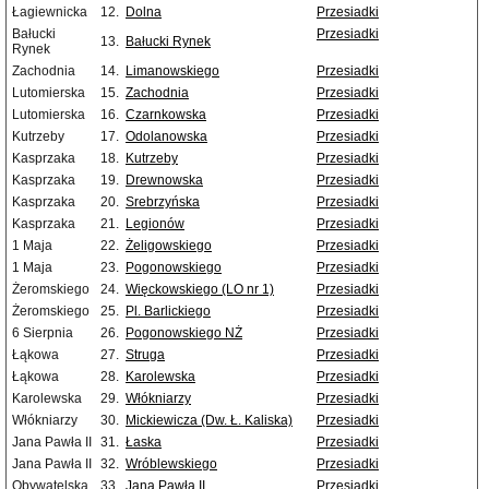
Łagiewnicka
12.
Dolna
Przesiadki
Bałucki
Przesiadki
13.
Bałucki Rynek
Rynek
Zachodnia
14.
Limanowskiego
Przesiadki
Lutomierska
15.
Zachodnia
Przesiadki
Lutomierska
16.
Czarnkowska
Przesiadki
Kutrzeby
17.
Odolanowska
Przesiadki
Kasprzaka
18.
Kutrzeby
Przesiadki
Kasprzaka
19.
Drewnowska
Przesiadki
Kasprzaka
20.
Srebrzyńska
Przesiadki
Kasprzaka
21.
Legionów
Przesiadki
1 Maja
22.
Żeligowskiego
Przesiadki
1 Maja
23.
Pogonowskiego
Przesiadki
Żeromskiego
24.
Więckowskiego (LO nr 1)
Przesiadki
Żeromskiego
25.
Pl. Barlickiego
Przesiadki
6 Sierpnia
26.
Pogonowskiego NŻ
Przesiadki
Łąkowa
27.
Struga
Przesiadki
Łąkowa
28.
Karolewska
Przesiadki
Karolewska
29.
Włókniarzy
Przesiadki
Włókniarzy
30.
Mickiewicza (Dw. Ł. Kaliska)
Przesiadki
Jana Pawła II
31.
Łaska
Przesiadki
Jana Pawła II
32.
Wróblewskiego
Przesiadki
Obywatelska
33.
Jana Pawła II
Przesiadki