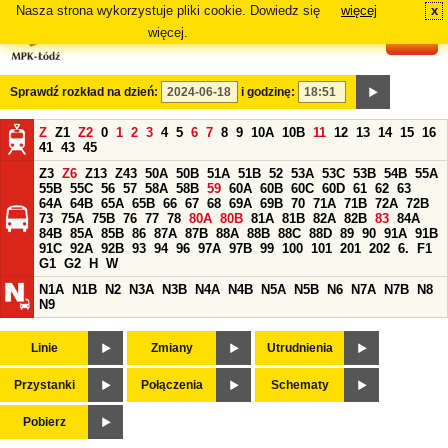
Nasza strona wykorzystuje pliki cookie. Dowiedz się
więcej
x
#
więcej.
Sprawdź rozkład na dzień:
i godzinę:
Z
Z1
Z2
0
1
2
3
4
5
6
7
8
9
10A
10B
11
12
13
14
15
16
41
43
45
Z3
Z6
Z13
Z43
50A
50B
51A
51B
52
53A
53C
53B
54B
55A
55B
55C
56
57
58A
58B
59
60A
60B
60C
60D
61
62
63
64A
64B
65A
65B
66
67
68
69A
69B
70
71A
71B
72A
72B
73
75A
75B
76
77
78
80A
80B
81A
81B
82A
82B
83
84A
84B
85A
85B
86
87A
87B
88A
88B
88C
88D
89
90
91A
91B
91C
92A
92B
93
94
96
97A
97B
99
100
101
201
202
6.
F1
G1
G2
H
W
N1A
N1B
N2
N3A
N3B
N4A
N4B
N5A
N5B
N6
N7A
N7B
N8
N9
Linie
Zmiany
Utrudnienia
Przystanki
Połączenia
Schematy
Pobierz