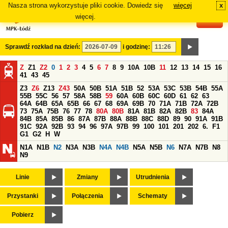
Nasza strona wykorzystuje pliki cookie. Dowiedz się
więcej
x
#
więcej.
Sprawdź rozkład na dzień:
i godzinę:
Z
Z1
Z2
0
1
2
3
4
5
6
7
8
9
10A
10B
11
12
13
14
15
16
41
43
45
Z3
Z6
Z13
Z43
50A
50B
51A
51B
52
53A
53C
53B
54B
55A
55B
55C
56
57
58A
58B
59
60A
60B
60C
60D
61
62
63
64A
64B
65A
65B
66
67
68
69A
69B
70
71A
71B
72A
72B
73
75A
75B
76
77
78
80A
80B
81A
81B
82A
82B
83
84A
84B
85A
85B
86
87A
87B
88A
88B
88C
88D
89
90
91A
91B
91C
92A
92B
93
94
96
97A
97B
99
100
101
201
202
6.
F1
G1
G2
H
W
N1A
N1B
N2
N3A
N3B
N4A
N4B
N5A
N5B
N6
N7A
N7B
N8
N9
Linie
Zmiany
Utrudnienia
Przystanki
Połączenia
Schematy
Pobierz