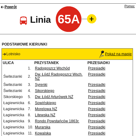
Pomoc
Powrót
65A
Linia
PODSTAWOWE KIERUNKI
Lotnisko
Pokaż na mapie
ULICA
PRZYSTANEK
PRZESIADKI
1.
Radogoszcz Wschód
Przesiadki
Dw. Łódź Radogoszcz Wsch.
Przesiadki
Świtezianki
2.
NŻ
Świtezianki
3.
Syrenki
Przesiadki
Świtezianki
4.
Sikorskiego
Przesiadki
Sikorskiego
5.
Dw. Łódź Arturówek NŻ
Przesiadki
Łagiewnicka
6.
Sowińskiego
Przesiadki
Łagiewnicka
7.
Morelowa NŻ
Przesiadki
Łagiewnicka
8.
Litewska NŻ
Przesiadki
Łagiewnicka
9.
Rondo Powstańców 1863r.
Przesiadki
Łagiewnicka
10.
Murarska
Przesiadki
Łagiewnicka
11.
Kowalska
Przesiadki