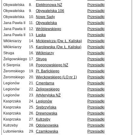
Obywatelska
8.
Elektronowa NŻ
Przesiadki
Obywatelska
9.
Obywatelska 106
Przesiadki
Obywatelska
10.
Nowe Sady
Przesiadki
Jana Pawła II
11.
Obywatelska
Przesiadki
Jana Pawła II
12.
Wróblewskiego
Przesiadki
Jana Pawła II
13.
Łaska
Przesiadki
Włókniarzy
14.
Mickiewicza (Dw. Ł. Kaliska)
Przesiadki
Włókniarzy
15.
Karolewska (Dw. Ł. Kaliska)
Przesiadki
Struga
16.
Włókniarzy
Przesiadki
Żeligowskiego
17.
Struga
Przesiadki
6 Sierpnia
18.
Pogonowskiego NŻ
Przesiadki
Żeromskiego
19.
Pl. Barlickiego
Przesiadki
Żeromskiego
20.
Więckowskiego (LO nr 1)
Przesiadki
Legionów
21.
Cmentarna
Przesiadki
Legionów
22.
Żeligowskiego
Przesiadki
Legionów
23.
Artyleryjska NŻ
Przesiadki
Kasprzaka
24.
Legionów
Przesiadki
Kasprzaka
25.
Srebrzyńska
Przesiadki
Kasprzaka
26.
Drewnowska
Przesiadki
Kasprzaka
27.
Kutrzeby
Przesiadki
Kutrzeby
28.
Odolanowska
Przesiadki
Lutomierska
29.
Czarnkowska
Przesiadki