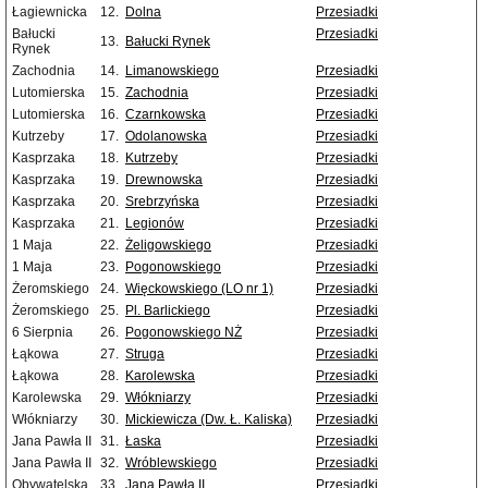
Łagiewnicka
12.
Dolna
Przesiadki
Bałucki
Przesiadki
13.
Bałucki Rynek
Rynek
Zachodnia
14.
Limanowskiego
Przesiadki
Lutomierska
15.
Zachodnia
Przesiadki
Lutomierska
16.
Czarnkowska
Przesiadki
Kutrzeby
17.
Odolanowska
Przesiadki
Kasprzaka
18.
Kutrzeby
Przesiadki
Kasprzaka
19.
Drewnowska
Przesiadki
Kasprzaka
20.
Srebrzyńska
Przesiadki
Kasprzaka
21.
Legionów
Przesiadki
1 Maja
22.
Żeligowskiego
Przesiadki
1 Maja
23.
Pogonowskiego
Przesiadki
Żeromskiego
24.
Więckowskiego (LO nr 1)
Przesiadki
Żeromskiego
25.
Pl. Barlickiego
Przesiadki
6 Sierpnia
26.
Pogonowskiego NŻ
Przesiadki
Łąkowa
27.
Struga
Przesiadki
Łąkowa
28.
Karolewska
Przesiadki
Karolewska
29.
Włókniarzy
Przesiadki
Włókniarzy
30.
Mickiewicza (Dw. Ł. Kaliska)
Przesiadki
Jana Pawła II
31.
Łaska
Przesiadki
Jana Pawła II
32.
Wróblewskiego
Przesiadki
Obywatelska
33.
Jana Pawła II
Przesiadki