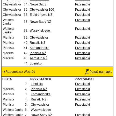
Obywatelska
34.
Nowe Sady
Przesiadki
Obywatelska
35.
Obywatelska 106
Przesiadki
Obywatelska
36.
Elektronowa NŻ
Przesiadki
Waltera-
Przesiadki
37.
Nowe Sady NŻ
Janke
Waltera-
Przesiadki
38.
Wyszyńskiego
Janke
Pienista
39.
Obywatelska
Przesiadki
Pienista
40.
Rusałki NŻ
Przesiadki
Pienista
41.
Komandorska
Przesiadki
Maczka
42.
Pienista NŻ
Przesiadki
Maczka
43.
Aeroklub NŻ
Przesiadki
44.
Lotnisko
Radogoszcz Wschód
Pokaż na mapie
ULICA
PRZYSTANEK
PRZESIADKI
1.
Lotnisko
Przesiadki
Maczka
2.
Pienista NŻ
Przesiadki
Pienista
3.
Komandorska
Przesiadki
Pienista
4.
Rusałki NŻ
Przesiadki
Pienista
5.
Obywatelska
Przesiadki
Waltera-Janke
6.
Wyszyńskiego
Waltera-Janke
7.
Nowe Sady NŻ
Przesiadki