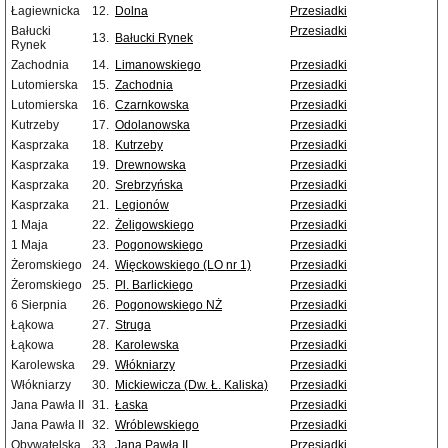
Łagiewnicka
12.
Dolna
Przesiadki
Bałucki
Przesiadki
13.
Bałucki Rynek
Rynek
Zachodnia
14.
Limanowskiego
Przesiadki
Lutomierska
15.
Zachodnia
Przesiadki
Lutomierska
16.
Czarnkowska
Przesiadki
Kutrzeby
17.
Odolanowska
Przesiadki
Kasprzaka
18.
Kutrzeby
Przesiadki
Kasprzaka
19.
Drewnowska
Przesiadki
Kasprzaka
20.
Srebrzyńska
Przesiadki
Kasprzaka
21.
Legionów
Przesiadki
1 Maja
22.
Żeligowskiego
Przesiadki
1 Maja
23.
Pogonowskiego
Przesiadki
Żeromskiego
24.
Więckowskiego (LO nr 1)
Przesiadki
Żeromskiego
25.
Pl. Barlickiego
Przesiadki
6 Sierpnia
26.
Pogonowskiego NŻ
Przesiadki
Łąkowa
27.
Struga
Przesiadki
Łąkowa
28.
Karolewska
Przesiadki
Karolewska
29.
Włókniarzy
Przesiadki
Włókniarzy
30.
Mickiewicza (Dw. Ł. Kaliska)
Przesiadki
Jana Pawła II
31.
Łaska
Przesiadki
Jana Pawła II
32.
Wróblewskiego
Przesiadki
Obywatelska
33.
Jana Pawła II
Przesiadki