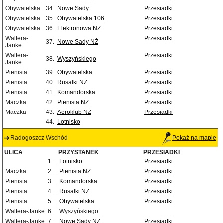
Obywatelska
34.
Nowe Sady
Przesiadki
Obywatelska
35.
Obywatelska 106
Przesiadki
Obywatelska
36.
Elektronowa NŻ
Przesiadki
Waltera-
Przesiadki
37.
Nowe Sady NŻ
Janke
Waltera-
Przesiadki
38.
Wyszyńskiego
Janke
Pienista
39.
Obywatelska
Przesiadki
Pienista
40.
Rusałki NŻ
Przesiadki
Pienista
41.
Komandorska
Przesiadki
Maczka
42.
Pienista NŻ
Przesiadki
Maczka
43.
Aeroklub NŻ
Przesiadki
44.
Lotnisko
Radogoszcz Wschód
Pokaż na mapie
ULICA
PRZYSTANEK
PRZESIADKI
1.
Lotnisko
Przesiadki
Maczka
2.
Pienista NŻ
Przesiadki
Pienista
3.
Komandorska
Przesiadki
Pienista
4.
Rusałki NŻ
Przesiadki
Pienista
5.
Obywatelska
Przesiadki
Waltera-Janke
6.
Wyszyńskiego
Waltera-Janke
7.
Nowe Sady NŻ
Przesiadki