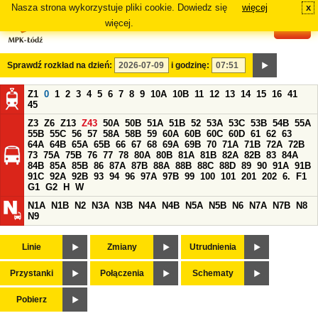
Nasza strona wykorzystuje pliki cookie. Dowiedz się
więcej
x
#
więcej.
Sprawdź rozkład na dzień:
i godzinę:
Z1
0
1
2
3
4
5
6
7
8
9
10A
10B
11
12
13
14
15
16
41
45
Z3
Z6
Z13
Z43
50A
50B
51A
51B
52
53A
53C
53B
54B
55A
55B
55C
56
57
58A
58B
59
60A
60B
60C
60D
61
62
63
64A
64B
65A
65B
66
67
68
69A
69B
70
71A
71B
72A
72B
73
75A
75B
76
77
78
80A
80B
81A
81B
82A
82B
83
84A
84B
85A
85B
86
87A
87B
88A
88B
88C
88D
89
90
91A
91B
91C
92A
92B
93
94
96
97A
97B
99
100
101
201
202
6.
F1
G1
G2
H
W
N1A
N1B
N2
N3A
N3B
N4A
N4B
N5A
N5B
N6
N7A
N7B
N8
N9
Linie
Zmiany
Utrudnienia
Przystanki
Połączenia
Schematy
Pobierz