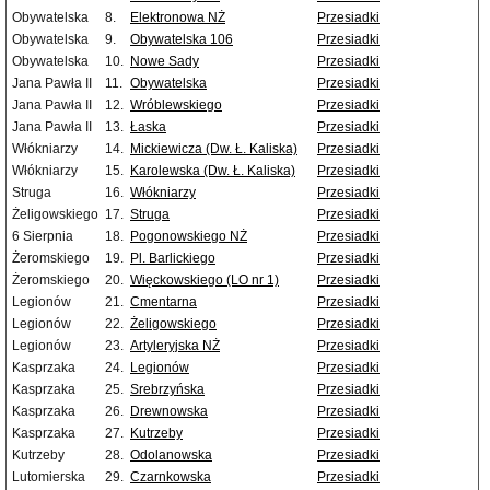
Obywatelska
8.
Elektronowa NŻ
Przesiadki
Obywatelska
9.
Obywatelska 106
Przesiadki
Obywatelska
10.
Nowe Sady
Przesiadki
Jana Pawła II
11.
Obywatelska
Przesiadki
Jana Pawła II
12.
Wróblewskiego
Przesiadki
Jana Pawła II
13.
Łaska
Przesiadki
Włókniarzy
14.
Mickiewicza (Dw. Ł. Kaliska)
Przesiadki
Włókniarzy
15.
Karolewska (Dw. Ł. Kaliska)
Przesiadki
Struga
16.
Włókniarzy
Przesiadki
Żeligowskiego
17.
Struga
Przesiadki
6 Sierpnia
18.
Pogonowskiego NŻ
Przesiadki
Żeromskiego
19.
Pl. Barlickiego
Przesiadki
Żeromskiego
20.
Więckowskiego (LO nr 1)
Przesiadki
Legionów
21.
Cmentarna
Przesiadki
Legionów
22.
Żeligowskiego
Przesiadki
Legionów
23.
Artyleryjska NŻ
Przesiadki
Kasprzaka
24.
Legionów
Przesiadki
Kasprzaka
25.
Srebrzyńska
Przesiadki
Kasprzaka
26.
Drewnowska
Przesiadki
Kasprzaka
27.
Kutrzeby
Przesiadki
Kutrzeby
28.
Odolanowska
Przesiadki
Lutomierska
29.
Czarnkowska
Przesiadki