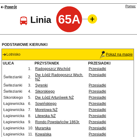
Pomoc
Powrót
65A
Linia
PODSTAWOWE KIERUNKI
Lotnisko
Pokaż na mapie
ULICA
PRZYSTANEK
PRZESIADKI
1.
Radogoszcz Wschód
Przesiadki
Dw. Łódź Radogoszcz Wsch.
Przesiadki
Świtezianki
2.
NŻ
Świtezianki
3.
Syrenki
Przesiadki
Świtezianki
4.
Sikorskiego
Przesiadki
Sikorskiego
5.
Dw. Łódź Arturówek NŻ
Przesiadki
Łagiewnicka
6.
Sowińskiego
Przesiadki
Łagiewnicka
7.
Morelowa NŻ
Przesiadki
Łagiewnicka
8.
Litewska NŻ
Przesiadki
Łagiewnicka
9.
Rondo Powstańców 1863r.
Przesiadki
Łagiewnicka
10.
Murarska
Przesiadki
Łagiewnicka
11.
Kowalska
Przesiadki