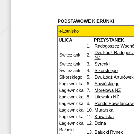
PODSTAWOWE KIERUNKI
Lotnisko
ULICA
PRZYSTANEK
1.
Radogoszcz Wsch
Dw. Łódź Radogosz
Świtezianki
2.
NŻ
Świtezianki
3.
Syrenki
Świtezianki
4.
Sikorskiego
Sikorskiego
5.
Dw. Łódź Arturówe
Łagiewnicka
6.
Sowińskiego
Łagiewnicka
7.
Morelowa NŻ
Łagiewnicka
8.
Litewska NŻ
Łagiewnicka
9.
Rondo Powstańców 
Łagiewnicka
10.
Murarska
Łagiewnicka
11.
Kowalska
Łagiewnicka
12.
Dolna
Bałucki
13.
Bałucki Rynek