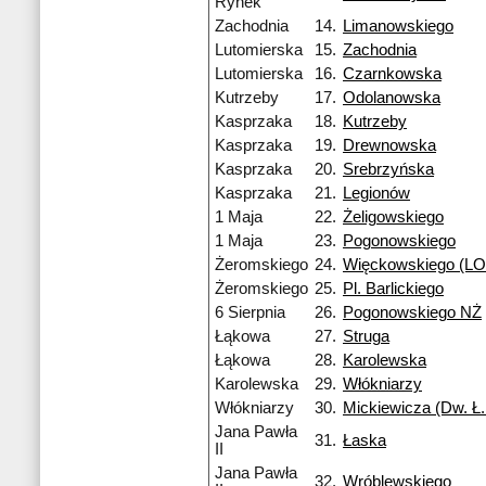
Rynek
Zachodnia
14.
Limanowskiego
Lutomierska
15.
Zachodnia
Lutomierska
16.
Czarnkowska
Kutrzeby
17.
Odolanowska
Kasprzaka
18.
Kutrzeby
Kasprzaka
19.
Drewnowska
Kasprzaka
20.
Srebrzyńska
Kasprzaka
21.
Legionów
1 Maja
22.
Żeligowskiego
1 Maja
23.
Pogonowskiego
Żeromskiego
24.
Więckowskiego (LO 
Żeromskiego
25.
Pl. Barlickiego
6 Sierpnia
26.
Pogonowskiego NŻ
Łąkowa
27.
Struga
Łąkowa
28.
Karolewska
Karolewska
29.
Włókniarzy
Włókniarzy
30.
Mickiewicza (Dw. Ł.
Jana Pawła
31.
Łaska
II
Jana Pawła
32.
Wróblewskiego