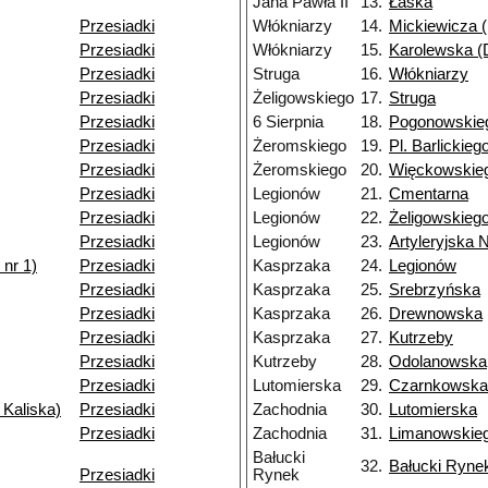
Jana Pawła II
13.
Łaska
Przesiadki
Włókniarzy
14.
Mickiewicza (
Przesiadki
Włókniarzy
15.
Karolewska (D
Przesiadki
Struga
16.
Włókniarzy
Przesiadki
Żeligowskiego
17.
Struga
Przesiadki
6 Sierpnia
18.
Pogonowskie
Przesiadki
Żeromskiego
19.
Pl. Barlickieg
Przesiadki
Żeromskiego
20.
Więckowskieg
Przesiadki
Legionów
21.
Cmentarna
Przesiadki
Legionów
22.
Żeligowskieg
Przesiadki
Legionów
23.
Artyleryjska 
nr 1)
Przesiadki
Kasprzaka
24.
Legionów
Przesiadki
Kasprzaka
25.
Srebrzyńska
Przesiadki
Kasprzaka
26.
Drewnowska
Przesiadki
Kasprzaka
27.
Kutrzeby
Przesiadki
Kutrzeby
28.
Odolanowska
Przesiadki
Lutomierska
29.
Czarnkowska
 Kaliska)
Przesiadki
Zachodnia
30.
Lutomierska
Przesiadki
Zachodnia
31.
Limanowskie
Bałucki
32.
Bałucki Ryne
Przesiadki
Rynek