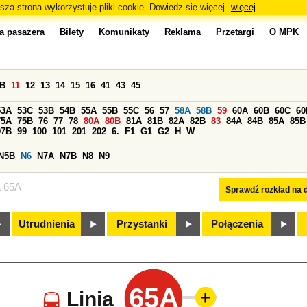
sza strona wykorzystuje pliki cookie. Dowiedz się więcej.
więcej
a pasażera
Bilety
Komunikaty
Reklama
Przetargi
O MPK
0B
11
12
13
14
15
16
41
43
45
53A
53C
53B
54B
55A
55B
55C
56
57
58A
58B
59
60A
60B
60C
60
75A
75B
76
77
78
80A
80B
81A
81B
82A
82B
83
84A
84B
85A
85B
97B
99
100
101
201
202
6.
F1
G1
G2
H
W
N5B
N6
N7A
N7B
N8
N9
a 65A
Sprawdź rozkład na d
Utrudnienia
Przystanki
Połączenia
65A
Linia