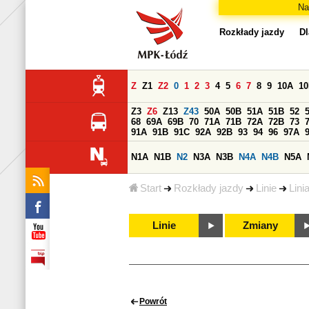
Na
Rozkłady jazdy
Dl
Z
Z1
Z2
0
1
2
3
4
5
6
7
8
9
10A
1
Z3
Z6
Z13
Z43
50A
50B
51A
51B
52
68
69A
69B
70
71A
71B
72A
72B
73
91A
91B
91C
92A
92B
93
94
96
97A
N1A
N1B
N2
N3A
N3B
N4A
N4B
N5A
Start
Rozkłady jazdy
Linie
Lini
Linie
Zmiany
Powrót