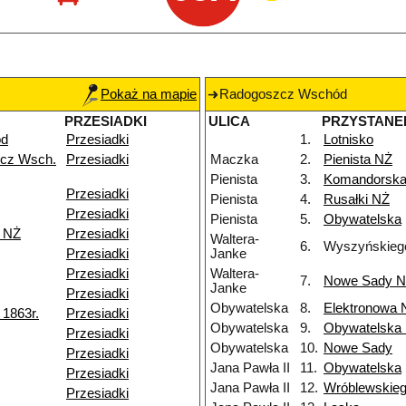
Pokaż na mapie
Radogoszcz Wschód
PRZESIADKI
ULICA
PRZYSTANE
ód
Przesiadki
1.
Lotnisko
cz Wsch.
Przesiadki
Maczka
2.
Pienista NŻ
Pienista
3.
Komandorsk
Przesiadki
Pienista
4.
Rusałki NŻ
Przesiadki
Pienista
5.
Obywatelska
k NŻ
Przesiadki
Waltera-
6.
Wyszyńskieg
Przesiadki
Janke
Przesiadki
Waltera-
7.
Nowe Sady 
Janke
Przesiadki
Obywatelska
8.
Elektronowa 
1863r.
Przesiadki
Obywatelska
9.
Obywatelska
Przesiadki
Obywatelska
10.
Nowe Sady
Przesiadki
Jana Pawła II
11.
Obywatelska
Przesiadki
Jana Pawła II
12.
Wróblewskie
Przesiadki