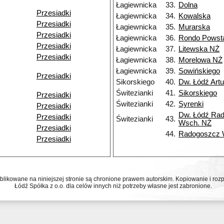
Łagiewnicka
33.
Dolna
Przesiadki
Łagiewnicka
34.
Kowalska
Przesiadki
Łagiewnicka
35.
Murarska
Przesiadki
Łagiewnicka
36.
Rondo Powst
Przesiadki
Łagiewnicka
37.
Litewska NŻ
Przesiadki
Łagiewnicka
38.
Morelowa NŻ
Łagiewnicka
39.
Sowińskiego
Przesiadki
Sikorskiego
40.
Dw. Łódź Art
Świtezianki
41.
Sikorskiego
Przesiadki
Świtezianki
42.
Syrenki
Przesiadki
Dw. Łódź Ra
Przesiadki
Świtezianki
43.
Wsch. NŻ
Przesiadki
44.
Radogoszcz
Przesiadki
ublikowane na niniejszej stronie są chronione prawem autorskim. Kopiowanie i r
Łódź Spółka z o.o. dla celów innych niż potrzeby własne jest zabronione.