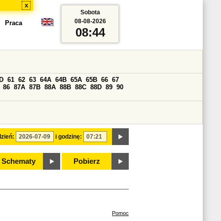
x
Sobota
08-08-2026
Praca
08:44
D
61
62
63
64A
64B
65A
65B
66
67
86
87A
87B
88A
88B
88C
88D
89
90
zień:
i godzinę:
Schematy
Pobierz
Pomoc