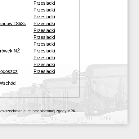
Przesiadki
Przesiadki
Przesiadki
ańców 1863r.
Przesiadki
Przesiadki
Przesiadki
Przesiadki
urówek NŻ
Przesiadki
Przesiadki
Przesiadki
dogoszcz
Przesiadki
 Wschód
ozpowszechnianie ich bez pisemnej zgody MPK-