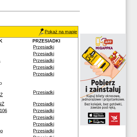
Pokaż na mapie
K
PRZESIADKI
Przesiadki
Przesiadki
a
Przesiadki
Przesiadki
Przesiadki
o
Przesiadki
NŻ
NŻ
Przesiadki
 106
Przesiadki
Przesiadki
Przesiadki
go
Przesiadki