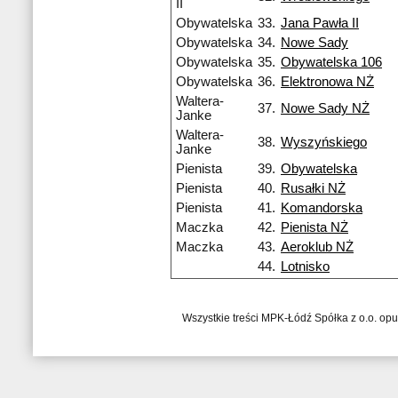
II
Obywatelska
33.
Jana Pawła II
Obywatelska
34.
Nowe Sady
Obywatelska
35.
Obywatelska 106
Obywatelska
36.
Elektronowa NŻ
Waltera-
37.
Nowe Sady NŻ
Janke
Waltera-
38.
Wyszyńskiego
Janke
Pienista
39.
Obywatelska
Pienista
40.
Rusałki NŻ
Pienista
41.
Komandorska
Maczka
42.
Pienista NŻ
Maczka
43.
Aeroklub NŻ
44.
Lotnisko
Wszystkie treści MPK-Łódź Spółka z o.o. op