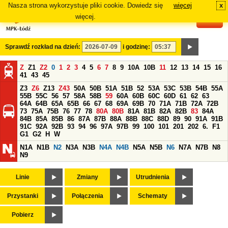
Nasza strona wykorzystuje pliki cookie. Dowiedz się
więcej
x
#
więcej.
Sprawdź rozkład na dzień:
i godzinę:
Z
Z1
Z2
0
1
2
3
4
5
6
7
8
9
10A
10B
11
12
13
14
15
16
41
43
45
Z3
Z6
Z13
Z43
50A
50B
51A
51B
52
53A
53C
53B
54B
55A
55B
55C
56
57
58A
58B
59
60A
60B
60C
60D
61
62
63
64A
64B
65A
65B
66
67
68
69A
69B
70
71A
71B
72A
72B
73
75A
75B
76
77
78
80A
80B
81A
81B
82A
82B
83
84A
84B
85A
85B
86
87A
87B
88A
88B
88C
88D
89
90
91A
91B
91C
92A
92B
93
94
96
97A
97B
99
100
101
201
202
6.
F1
G1
G2
H
W
N1A
N1B
N2
N3A
N3B
N4A
N4B
N5A
N5B
N6
N7A
N7B
N8
N9
Linie
Zmiany
Utrudnienia
Przystanki
Połączenia
Schematy
Pobierz