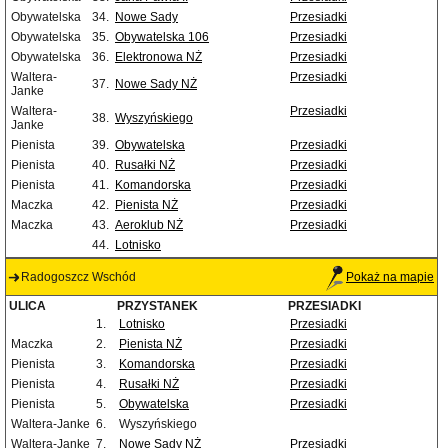
Obywatelska
34.
Nowe Sady
Przesiadki
Obywatelska
35.
Obywatelska 106
Przesiadki
Obywatelska
36.
Elektronowa NŻ
Przesiadki
Waltera-
Przesiadki
37.
Nowe Sady NŻ
Janke
Waltera-
Przesiadki
38.
Wyszyńskiego
Janke
Pienista
39.
Obywatelska
Przesiadki
Pienista
40.
Rusałki NŻ
Przesiadki
Pienista
41.
Komandorska
Przesiadki
Maczka
42.
Pienista NŻ
Przesiadki
Maczka
43.
Aeroklub NŻ
Przesiadki
44.
Lotnisko
Radogoszcz Wschód
Pokaż na mapie
ULICA
PRZYSTANEK
PRZESIADKI
1.
Lotnisko
Przesiadki
Maczka
2.
Pienista NŻ
Przesiadki
Pienista
3.
Komandorska
Przesiadki
Pienista
4.
Rusałki NŻ
Przesiadki
Pienista
5.
Obywatelska
Przesiadki
Waltera-Janke
6.
Wyszyńskiego
Waltera-Janke
7.
Nowe Sady NŻ
Przesiadki