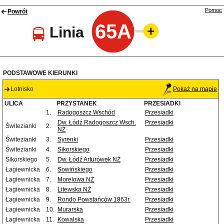
Pomoc
Powrót
65A
Linia
PODSTAWOWE KIERUNKI
Lotnisko
Pokaż na mapie
ULICA
PRZYSTANEK
PRZESIADKI
1.
Radogoszcz Wschód
Przesiadki
Dw. Łódź Radogoszcz Wsch.
Przesiadki
Świtezianki
2.
NŻ
Świtezianki
3.
Syrenki
Przesiadki
Świtezianki
4.
Sikorskiego
Przesiadki
Sikorskiego
5.
Dw. Łódź Arturówek NŻ
Przesiadki
Łagiewnicka
6.
Sowińskiego
Przesiadki
Łagiewnicka
7.
Morelowa NŻ
Przesiadki
Łagiewnicka
8.
Litewska NŻ
Przesiadki
Łagiewnicka
9.
Rondo Powstańców 1863r.
Przesiadki
Łagiewnicka
10.
Murarska
Przesiadki
Łagiewnicka
11.
Kowalska
Przesiadki