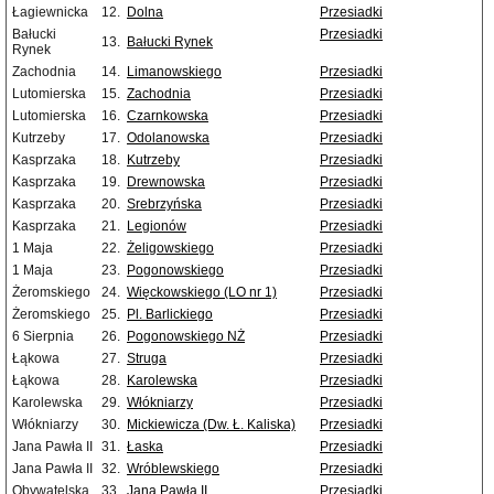
Łagiewnicka
12.
Dolna
Przesiadki
Bałucki
Przesiadki
13.
Bałucki Rynek
Rynek
Zachodnia
14.
Limanowskiego
Przesiadki
Lutomierska
15.
Zachodnia
Przesiadki
Lutomierska
16.
Czarnkowska
Przesiadki
Kutrzeby
17.
Odolanowska
Przesiadki
Kasprzaka
18.
Kutrzeby
Przesiadki
Kasprzaka
19.
Drewnowska
Przesiadki
Kasprzaka
20.
Srebrzyńska
Przesiadki
Kasprzaka
21.
Legionów
Przesiadki
1 Maja
22.
Żeligowskiego
Przesiadki
1 Maja
23.
Pogonowskiego
Przesiadki
Żeromskiego
24.
Więckowskiego (LO nr 1)
Przesiadki
Żeromskiego
25.
Pl. Barlickiego
Przesiadki
6 Sierpnia
26.
Pogonowskiego NŻ
Przesiadki
Łąkowa
27.
Struga
Przesiadki
Łąkowa
28.
Karolewska
Przesiadki
Karolewska
29.
Włókniarzy
Przesiadki
Włókniarzy
30.
Mickiewicza (Dw. Ł. Kaliska)
Przesiadki
Jana Pawła II
31.
Łaska
Przesiadki
Jana Pawła II
32.
Wróblewskiego
Przesiadki
Obywatelska
33.
Jana Pawła II
Przesiadki