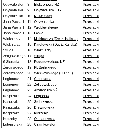
Obywatelska
8.
Elektronowa NŻ
Przesiadki
Obywatelska
9.
Obywatelska 106
Przesiadki
Obywatelska
10.
Nowe Sady
Przesiadki
Jana Pawła II
11.
Obywatelska
Przesiadki
Jana Pawła II
12.
Wróblewskiego
Przesiadki
Jana Pawła II
13.
Łaska
Przesiadki
Włókniarzy
14.
Mickiewicza (Dw. Ł. Kaliska)
Przesiadki
Włókniarzy
15.
Karolewska (Dw. Ł. Kaliska)
Przesiadki
Struga
16.
Włókniarzy
Przesiadki
Żeligowskiego
17.
Struga
Przesiadki
6 Sierpnia
18.
Pogonowskiego NŻ
Przesiadki
Żeromskiego
19.
Pl. Barlickiego
Przesiadki
Żeromskiego
20.
Więckowskiego (LO nr 1)
Przesiadki
Legionów
21.
Cmentarna
Przesiadki
Legionów
22.
Żeligowskiego
Przesiadki
Legionów
23.
Artyleryjska NŻ
Przesiadki
Kasprzaka
24.
Legionów
Przesiadki
Kasprzaka
25.
Srebrzyńska
Przesiadki
Kasprzaka
26.
Drewnowska
Przesiadki
Kasprzaka
27.
Kutrzeby
Przesiadki
Kutrzeby
28.
Odolanowska
Przesiadki
Lutomierska
29.
Czarnkowska
Przesiadki