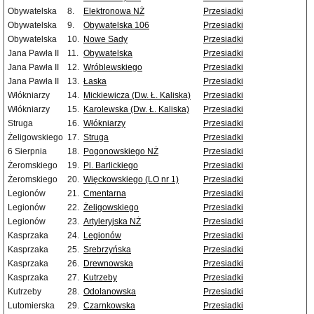
Obywatelska
8.
Elektronowa NŻ
Przesiadki
Obywatelska
9.
Obywatelska 106
Przesiadki
Obywatelska
10.
Nowe Sady
Przesiadki
Jana Pawła II
11.
Obywatelska
Przesiadki
Jana Pawła II
12.
Wróblewskiego
Przesiadki
Jana Pawła II
13.
Łaska
Przesiadki
Włókniarzy
14.
Mickiewicza (Dw. Ł. Kaliska)
Przesiadki
Włókniarzy
15.
Karolewska (Dw. Ł. Kaliska)
Przesiadki
Struga
16.
Włókniarzy
Przesiadki
Żeligowskiego
17.
Struga
Przesiadki
6 Sierpnia
18.
Pogonowskiego NŻ
Przesiadki
Żeromskiego
19.
Pl. Barlickiego
Przesiadki
Żeromskiego
20.
Więckowskiego (LO nr 1)
Przesiadki
Legionów
21.
Cmentarna
Przesiadki
Legionów
22.
Żeligowskiego
Przesiadki
Legionów
23.
Artyleryjska NŻ
Przesiadki
Kasprzaka
24.
Legionów
Przesiadki
Kasprzaka
25.
Srebrzyńska
Przesiadki
Kasprzaka
26.
Drewnowska
Przesiadki
Kasprzaka
27.
Kutrzeby
Przesiadki
Kutrzeby
28.
Odolanowska
Przesiadki
Lutomierska
29.
Czarnkowska
Przesiadki