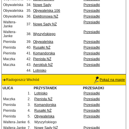
Obywatelska
34.
Nowe Sady
Przesiadki
Obywatelska
35.
Obywatelska 106
Przesiadki
Obywatelska
36.
Elektronowa NŻ
Przesiadki
Waltera-
Przesiadki
37.
Nowe Sady NŻ
Janke
Waltera-
Przesiadki
38.
Wyszyńskiego
Janke
Pienista
39.
Obywatelska
Przesiadki
Pienista
40.
Rusałki NŻ
Przesiadki
Pienista
41.
Komandorska
Przesiadki
Maczka
42.
Pienista NŻ
Przesiadki
Maczka
43.
Aeroklub NŻ
Przesiadki
44.
Lotnisko
Radogoszcz Wschód
Pokaż na mapie
ULICA
PRZYSTANEK
PRZESIADKI
1.
Lotnisko
Przesiadki
Maczka
2.
Pienista NŻ
Przesiadki
Pienista
3.
Komandorska
Przesiadki
Pienista
4.
Rusałki NŻ
Przesiadki
Pienista
5.
Obywatelska
Przesiadki
Waltera-Janke
6.
Wyszyńskiego
Waltera-Janke
7.
Nowe Sady NŻ
Przesiadki