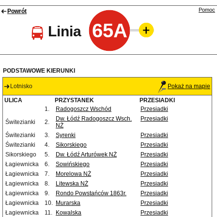
Pomoc
Powrót
65A
Linia
PODSTAWOWE KIERUNKI
Lotnisko
Pokaż na mapie
ULICA
PRZYSTANEK
PRZESIADKI
1.
Radogoszcz Wschód
Przesiadki
Dw. Łódź Radogoszcz Wsch.
Przesiadki
Świtezianki
2.
NŻ
Świtezianki
3.
Syrenki
Przesiadki
Świtezianki
4.
Sikorskiego
Przesiadki
Sikorskiego
5.
Dw. Łódź Arturówek NŻ
Przesiadki
Łagiewnicka
6.
Sowińskiego
Przesiadki
Łagiewnicka
7.
Morelowa NŻ
Przesiadki
Łagiewnicka
8.
Litewska NŻ
Przesiadki
Łagiewnicka
9.
Rondo Powstańców 1863r.
Przesiadki
Łagiewnicka
10.
Murarska
Przesiadki
Łagiewnicka
11.
Kowalska
Przesiadki