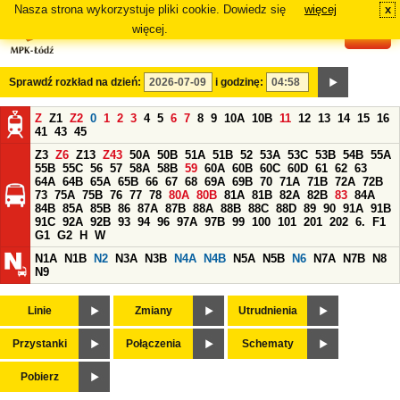
Nasza strona wykorzystuje pliki cookie. Dowiedz się
więcej
x
#
więcej.
Sprawdź rozkład na dzień:
i godzinę:
Z
Z1
Z2
0
1
2
3
4
5
6
7
8
9
10A
10B
11
12
13
14
15
16
41
43
45
Z3
Z6
Z13
Z43
50A
50B
51A
51B
52
53A
53C
53B
54B
55A
55B
55C
56
57
58A
58B
59
60A
60B
60C
60D
61
62
63
64A
64B
65A
65B
66
67
68
69A
69B
70
71A
71B
72A
72B
73
75A
75B
76
77
78
80A
80B
81A
81B
82A
82B
83
84A
84B
85A
85B
86
87A
87B
88A
88B
88C
88D
89
90
91A
91B
91C
92A
92B
93
94
96
97A
97B
99
100
101
201
202
6.
F1
G1
G2
H
W
N1A
N1B
N2
N3A
N3B
N4A
N4B
N5A
N5B
N6
N7A
N7B
N8
N9
Linie
Zmiany
Utrudnienia
Przystanki
Połączenia
Schematy
Pobierz