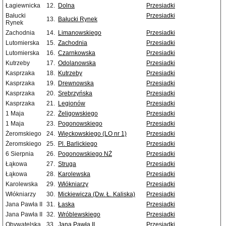
Łagiewnicka
12.
Dolna
Przesiadki
Bałucki
Przesiadki
13.
Bałucki Rynek
Rynek
Zachodnia
14.
Limanowskiego
Przesiadki
Lutomierska
15.
Zachodnia
Przesiadki
Lutomierska
16.
Czarnkowska
Przesiadki
Kutrzeby
17.
Odolanowska
Przesiadki
Kasprzaka
18.
Kutrzeby
Przesiadki
Kasprzaka
19.
Drewnowska
Przesiadki
Kasprzaka
20.
Srebrzyńska
Przesiadki
Kasprzaka
21.
Legionów
Przesiadki
1 Maja
22.
Żeligowskiego
Przesiadki
1 Maja
23.
Pogonowskiego
Przesiadki
Żeromskiego
24.
Więckowskiego (LO nr 1)
Przesiadki
Żeromskiego
25.
Pl. Barlickiego
Przesiadki
6 Sierpnia
26.
Pogonowskiego NŻ
Przesiadki
Łąkowa
27.
Struga
Przesiadki
Łąkowa
28.
Karolewska
Przesiadki
Karolewska
29.
Włókniarzy
Przesiadki
Włókniarzy
30.
Mickiewicza (Dw. Ł. Kaliska)
Przesiadki
Jana Pawła II
31.
Łaska
Przesiadki
Jana Pawła II
32.
Wróblewskiego
Przesiadki
Obywatelska
33.
Jana Pawła II
Przesiadki