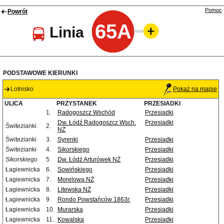
Pomoc
Powrót
65A
Linia
PODSTAWOWE KIERUNKI
Lotnisko
Pokaż na mapie
ULICA
PRZYSTANEK
PRZESIADKI
1.
Radogoszcz Wschód
Przesiadki
Dw. Łódź Radogoszcz Wsch.
Przesiadki
Świtezianki
2.
NŻ
Świtezianki
3.
Syrenki
Przesiadki
Świtezianki
4.
Sikorskiego
Przesiadki
Sikorskiego
5.
Dw. Łódź Arturówek NŻ
Przesiadki
Łagiewnicka
6.
Sowińskiego
Przesiadki
Łagiewnicka
7.
Morelowa NŻ
Przesiadki
Łagiewnicka
8.
Litewska NŻ
Przesiadki
Łagiewnicka
9.
Rondo Powstańców 1863r.
Przesiadki
Łagiewnicka
10.
Murarska
Przesiadki
Łagiewnicka
11.
Kowalska
Przesiadki