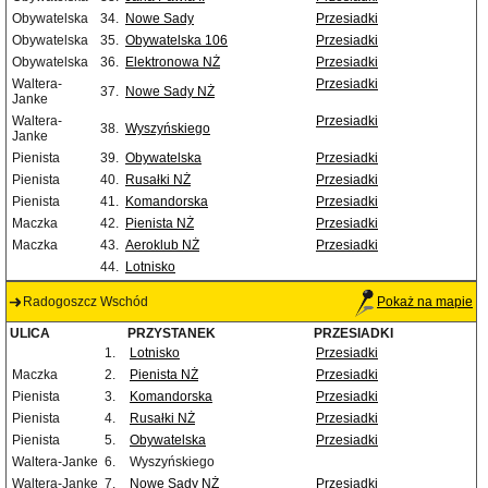
Obywatelska
34.
Nowe Sady
Przesiadki
Obywatelska
35.
Obywatelska 106
Przesiadki
Obywatelska
36.
Elektronowa NŻ
Przesiadki
Waltera-
Przesiadki
37.
Nowe Sady NŻ
Janke
Waltera-
Przesiadki
38.
Wyszyńskiego
Janke
Pienista
39.
Obywatelska
Przesiadki
Pienista
40.
Rusałki NŻ
Przesiadki
Pienista
41.
Komandorska
Przesiadki
Maczka
42.
Pienista NŻ
Przesiadki
Maczka
43.
Aeroklub NŻ
Przesiadki
44.
Lotnisko
Radogoszcz Wschód
Pokaż na mapie
ULICA
PRZYSTANEK
PRZESIADKI
1.
Lotnisko
Przesiadki
Maczka
2.
Pienista NŻ
Przesiadki
Pienista
3.
Komandorska
Przesiadki
Pienista
4.
Rusałki NŻ
Przesiadki
Pienista
5.
Obywatelska
Przesiadki
Waltera-Janke
6.
Wyszyńskiego
Waltera-Janke
7.
Nowe Sady NŻ
Przesiadki