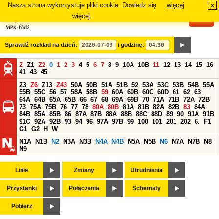
Nasza strona wykorzystuje pliki cookie. Dowiedz się
więcej
x
#
więcej.
Sprawdź rozkład na dzień:
i godzinę:
Z
Z1
Z2
0
1
2
3
4
5
6
7
8
9
10A
10B
11
12
13
14
15
16
41
43
45
Z3
Z6
Z13
Z43
50A
50B
51A
51B
52
53A
53C
53B
54B
55A
55B
55C
56
57
58A
58B
59
60A
60B
60C
60D
61
62
63
64A
64B
65A
65B
66
67
68
69A
69B
70
71A
71B
72A
72B
73
75A
75B
76
77
78
80A
80B
81A
81B
82A
82B
83
84A
84B
85A
85B
86
87A
87B
88A
88B
88C
88D
89
90
91A
91B
91C
92A
92B
93
94
96
97A
97B
99
100
101
201
202
6.
F1
G1
G2
H
W
N1A
N1B
N2
N3A
N3B
N4A
N4B
N5A
N5B
N6
N7A
N7B
N8
N9
Linie
Zmiany
Utrudnienia
Przystanki
Połączenia
Schematy
Pobierz