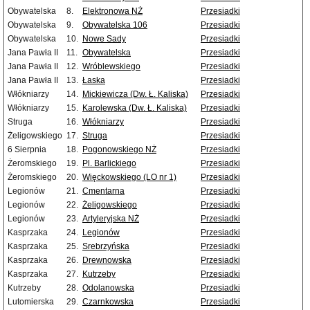
Obywatelska
8.
Elektronowa NŻ
Przesiadki
Obywatelska
9.
Obywatelska 106
Przesiadki
Obywatelska
10.
Nowe Sady
Przesiadki
Jana Pawła II
11.
Obywatelska
Przesiadki
Jana Pawła II
12.
Wróblewskiego
Przesiadki
Jana Pawła II
13.
Łaska
Przesiadki
Włókniarzy
14.
Mickiewicza (Dw. Ł. Kaliska)
Przesiadki
Włókniarzy
15.
Karolewska (Dw. Ł. Kaliska)
Przesiadki
Struga
16.
Włókniarzy
Przesiadki
Żeligowskiego
17.
Struga
Przesiadki
6 Sierpnia
18.
Pogonowskiego NŻ
Przesiadki
Żeromskiego
19.
Pl. Barlickiego
Przesiadki
Żeromskiego
20.
Więckowskiego (LO nr 1)
Przesiadki
Legionów
21.
Cmentarna
Przesiadki
Legionów
22.
Żeligowskiego
Przesiadki
Legionów
23.
Artyleryjska NŻ
Przesiadki
Kasprzaka
24.
Legionów
Przesiadki
Kasprzaka
25.
Srebrzyńska
Przesiadki
Kasprzaka
26.
Drewnowska
Przesiadki
Kasprzaka
27.
Kutrzeby
Przesiadki
Kutrzeby
28.
Odolanowska
Przesiadki
Lutomierska
29.
Czarnkowska
Przesiadki