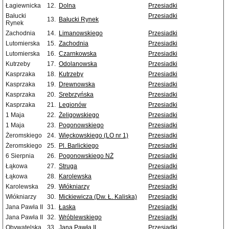
Łagiewnicka
12.
Dolna
Przesiadki
Bałucki
Przesiadki
13.
Bałucki Rynek
Rynek
Zachodnia
14.
Limanowskiego
Przesiadki
Lutomierska
15.
Zachodnia
Przesiadki
Lutomierska
16.
Czarnkowska
Przesiadki
Kutrzeby
17.
Odolanowska
Przesiadki
Kasprzaka
18.
Kutrzeby
Przesiadki
Kasprzaka
19.
Drewnowska
Przesiadki
Kasprzaka
20.
Srebrzyńska
Przesiadki
Kasprzaka
21.
Legionów
Przesiadki
1 Maja
22.
Żeligowskiego
Przesiadki
1 Maja
23.
Pogonowskiego
Przesiadki
Żeromskiego
24.
Więckowskiego (LO nr 1)
Przesiadki
Żeromskiego
25.
Pl. Barlickiego
Przesiadki
6 Sierpnia
26.
Pogonowskiego NŻ
Przesiadki
Łąkowa
27.
Struga
Przesiadki
Łąkowa
28.
Karolewska
Przesiadki
Karolewska
29.
Włókniarzy
Przesiadki
Włókniarzy
30.
Mickiewicza (Dw. Ł. Kaliska)
Przesiadki
Jana Pawła II
31.
Łaska
Przesiadki
Jana Pawła II
32.
Wróblewskiego
Przesiadki
Obywatelska
33.
Jana Pawła II
Przesiadki