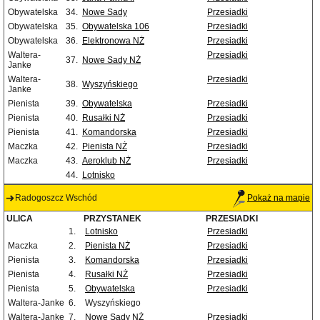
Obywatelska
34.
Nowe Sady
Przesiadki
Obywatelska
35.
Obywatelska 106
Przesiadki
Obywatelska
36.
Elektronowa NŻ
Przesiadki
Waltera-
Przesiadki
37.
Nowe Sady NŻ
Janke
Waltera-
Przesiadki
38.
Wyszyńskiego
Janke
Pienista
39.
Obywatelska
Przesiadki
Pienista
40.
Rusałki NŻ
Przesiadki
Pienista
41.
Komandorska
Przesiadki
Maczka
42.
Pienista NŻ
Przesiadki
Maczka
43.
Aeroklub NŻ
Przesiadki
44.
Lotnisko
Radogoszcz Wschód
Pokaż na mapie
ULICA
PRZYSTANEK
PRZESIADKI
1.
Lotnisko
Przesiadki
Maczka
2.
Pienista NŻ
Przesiadki
Pienista
3.
Komandorska
Przesiadki
Pienista
4.
Rusałki NŻ
Przesiadki
Pienista
5.
Obywatelska
Przesiadki
Waltera-Janke
6.
Wyszyńskiego
Waltera-Janke
7.
Nowe Sady NŻ
Przesiadki