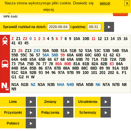
Nasza strona wykorzystuje pliki cookie. Dowiedz się
więcej
x
#
więcej.
Sprawdź rozkład na dzień:
i godzinę:
Z
Z1
Z2
0
1
2
3
4
5
6
7
8
9
10A
10B
11
12
13
14
15
16
41
43
45
Z3
Z6
Z13
Z43
50A
50B
51A
51B
52
53A
53C
53B
54B
55A
55B
55C
56
57
58A
58B
59
60A
60B
60C
60D
61
62
63
64A
64B
65A
65B
66
67
68
69A
69B
70
71A
71B
72A
72B
73
75A
75B
76
77
78
80A
80B
81A
81B
82A
82B
83
84A
84B
85A
85B
86
87A
87B
88A
88B
88C
88D
89
90
91A
91B
91C
92A
92B
93
94
96
97A
97B
99
100
101
201
202
6.
F1
G1
G2
H
W
N1A
N1B
N2
N3A
N3B
N4A
N4B
N5A
N5B
N6
N7A
N7B
N8
N9
Linie
Zmiany
Utrudnienia
Przystanki
Połączenia
Schematy
Pobierz