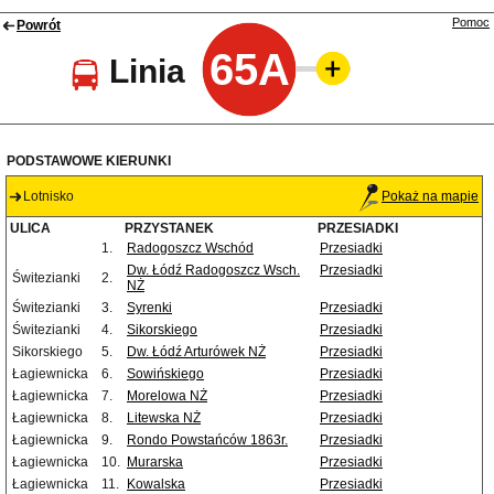
Pomoc
Powrót
65A
Linia
PODSTAWOWE KIERUNKI
Lotnisko
Pokaż na mapie
ULICA
PRZYSTANEK
PRZESIADKI
1.
Radogoszcz Wschód
Przesiadki
Dw. Łódź Radogoszcz Wsch.
Przesiadki
Świtezianki
2.
NŻ
Świtezianki
3.
Syrenki
Przesiadki
Świtezianki
4.
Sikorskiego
Przesiadki
Sikorskiego
5.
Dw. Łódź Arturówek NŻ
Przesiadki
Łagiewnicka
6.
Sowińskiego
Przesiadki
Łagiewnicka
7.
Morelowa NŻ
Przesiadki
Łagiewnicka
8.
Litewska NŻ
Przesiadki
Łagiewnicka
9.
Rondo Powstańców 1863r.
Przesiadki
Łagiewnicka
10.
Murarska
Przesiadki
Łagiewnicka
11.
Kowalska
Przesiadki