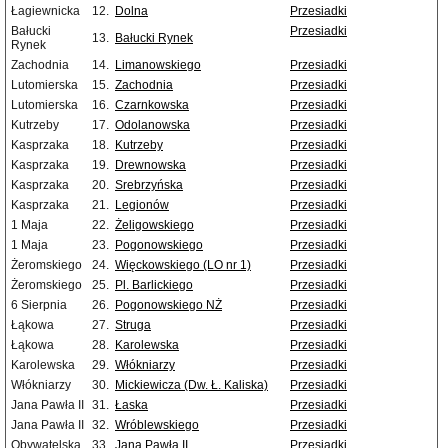
Łagiewnicka
12.
Dolna
Przesiadki
Bałucki
Przesiadki
13.
Bałucki Rynek
Rynek
Zachodnia
14.
Limanowskiego
Przesiadki
Lutomierska
15.
Zachodnia
Przesiadki
Lutomierska
16.
Czarnkowska
Przesiadki
Kutrzeby
17.
Odolanowska
Przesiadki
Kasprzaka
18.
Kutrzeby
Przesiadki
Kasprzaka
19.
Drewnowska
Przesiadki
Kasprzaka
20.
Srebrzyńska
Przesiadki
Kasprzaka
21.
Legionów
Przesiadki
1 Maja
22.
Żeligowskiego
Przesiadki
1 Maja
23.
Pogonowskiego
Przesiadki
Żeromskiego
24.
Więckowskiego (LO nr 1)
Przesiadki
Żeromskiego
25.
Pl. Barlickiego
Przesiadki
6 Sierpnia
26.
Pogonowskiego NŻ
Przesiadki
Łąkowa
27.
Struga
Przesiadki
Łąkowa
28.
Karolewska
Przesiadki
Karolewska
29.
Włókniarzy
Przesiadki
Włókniarzy
30.
Mickiewicza (Dw. Ł. Kaliska)
Przesiadki
Jana Pawła II
31.
Łaska
Przesiadki
Jana Pawła II
32.
Wróblewskiego
Przesiadki
Obywatelska
33.
Jana Pawła II
Przesiadki