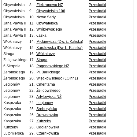
Obywatelska
8.
Elektronowa NŻ
Przesiadki
Obywatelska
9.
Obywatelska 106
Przesiadki
Obywatelska
10.
Nowe Sady
Przesiadki
Jana Pawła II
11.
Obywatelska
Przesiadki
Jana Pawła II
12.
Wróblewskiego
Przesiadki
Jana Pawła II
13.
Łaska
Przesiadki
Włókniarzy
14.
Mickiewicza (Dw. Ł. Kaliska)
Przesiadki
Włókniarzy
15.
Karolewska (Dw. Ł. Kaliska)
Przesiadki
Struga
16.
Włókniarzy
Przesiadki
Żeligowskiego
17.
Struga
Przesiadki
6 Sierpnia
18.
Pogonowskiego NŻ
Przesiadki
Żeromskiego
19.
Pl. Barlickiego
Przesiadki
Żeromskiego
20.
Więckowskiego (LO nr 1)
Przesiadki
Legionów
21.
Cmentarna
Przesiadki
Legionów
22.
Żeligowskiego
Przesiadki
Legionów
23.
Artyleryjska NŻ
Przesiadki
Kasprzaka
24.
Legionów
Przesiadki
Kasprzaka
25.
Srebrzyńska
Przesiadki
Kasprzaka
26.
Drewnowska
Przesiadki
Kasprzaka
27.
Kutrzeby
Przesiadki
Kutrzeby
28.
Odolanowska
Przesiadki
Lutomierska
29.
Czarnkowska
Przesiadki