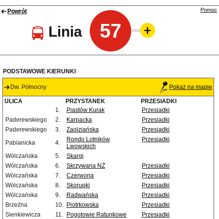
Pomoc
Powrót
57
Linia
PODSTAWOWE KIERUNKI
Dw. Północny
Pokaż na mapie
ULICA
PRZYSTANEK
PRZESIADKI
1.
Piastów Kurak
Przesiadki
Paderewskiego
2.
Karpacka
Przesiadki
Paderewskiego
3.
Zaolziańska
Przesiadki
Rondo Lotników
Przesiadki
Pabianicka
4.
Lwowskich
Wólczańska
5.
Skargi
Wólczańska
6.
Skrzywana NŻ
Przesiadki
Wólczańska
7.
Czerwona
Przesiadki
Wólczańska
8.
Skorupki
Przesiadki
Wólczańska
9.
Radwańska
Przesiadki
Brzeźna
10.
Piotrkowska
Przesiadki
Sienkiewicza
11.
Pogotowie Ratunkowe
Przesiadki