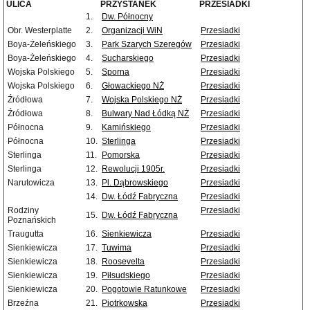
ULICA
PRZYSTANEK
PRZESIADKI
1.
Dw. Północny
Obr. Westerplatte
2.
Organizacji WiN
Przesiadki
Boya-Żeleńskiego
3.
Park Szarych Szeregów
Przesiadki
Boya-Żeleńskiego
4.
Sucharskiego
Przesiadki
Wojska Polskiego
5.
Sporna
Przesiadki
Wojska Polskiego
6.
Głowackiego NŻ
Przesiadki
Źródłowa
7.
Wojska Polskiego NŻ
Przesiadki
Źródłowa
8.
Bulwary Nad Łódką NŻ
Przesiadki
Północna
9.
Kamińskiego
Przesiadki
Północna
10.
Sterlinga
Przesiadki
Sterlinga
11.
Pomorska
Przesiadki
Sterlinga
12.
Rewolucji 1905r.
Przesiadki
Narutowicza
13.
Pl. Dąbrowskiego
Przesiadki
14.
Dw. Łódź Fabryczna
Przesiadki
Rodziny
Przesiadki
15.
Dw. Łódź Fabryczna
Poznańskich
Traugutta
16.
Sienkiewicza
Przesiadki
Sienkiewicza
17.
Tuwima
Przesiadki
Sienkiewicza
18.
Roosevelta
Przesiadki
Sienkiewicza
19.
Piłsudskiego
Przesiadki
Sienkiewicza
20.
Pogotowie Ratunkowe
Przesiadki
Brzeźna
21.
Piotrkowska
Przesiadki