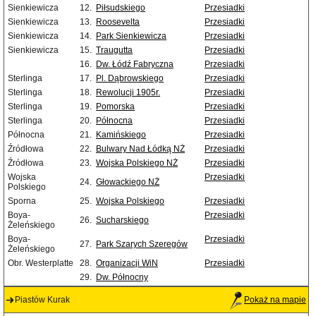
Sienkiewicza
12.
Piłsudskiego
Przesiadki
Sienkiewicza
13.
Roosevelta
Przesiadki
Sienkiewicza
14.
Park Sienkiewicza
Przesiadki
Sienkiewicza
15.
Traugutta
Przesiadki
16.
Dw. Łódź Fabryczna
Przesiadki
Sterlinga
17.
Pl. Dąbrowskiego
Przesiadki
Sterlinga
18.
Rewolucji 1905r.
Przesiadki
Sterlinga
19.
Pomorska
Przesiadki
Sterlinga
20.
Północna
Przesiadki
Północna
21.
Kamińskiego
Przesiadki
Źródłowa
22.
Bulwary Nad Łódką NŻ
Przesiadki
Źródłowa
23.
Wojska Polskiego NŻ
Przesiadki
Wojska
Przesiadki
24.
Głowackiego NŻ
Polskiego
Sporna
25.
Wojska Polskiego
Przesiadki
Boya-
Przesiadki
26.
Sucharskiego
Żeleńskiego
Boya-
Przesiadki
27.
Park Szarych Szeregów
Żeleńskiego
Obr. Westerplatte
28.
Organizacji WiN
Przesiadki
29.
Dw. Północny
Piastów Kurak
Pokaż na mapie