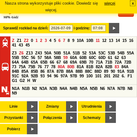
Nasza strona wykorzystuje pliki cookie. Dowiedz się
więcej
x
#
więcej.
Sprawdź rozkład na dzień:
i godzinę:
Z
Z1
Z2
0
1
2
3
4
5
6
7
8
9
10A
10B
11
12
13
14
15
16
41
43
45
Z3
Z6
Z13
Z43
50A
50B
51A
51B
52
53A
53C
53B
54B
55A
55B
55C
56
57
58A
58B
59
60A
60B
60C
60D
61
62
63
64A
64B
65A
65B
66
67
68
69A
69B
70
71A
71B
72A
72B
73
75A
75B
76
77
78
80A
80B
81A
81B
82A
82B
83
84A
84B
85A
85B
86
87A
87B
88A
88B
88C
88D
89
90
91A
91B
91C
92A
92B
93
94
96
97A
97B
99
100
101
201
202
6.
F1
G1
G2
H
W
N1A
N1B
N2
N3A
N3B
N4A
N4B
N5A
N5B
N6
N7A
N7B
N8
N9
Linie
Zmiany
Utrudnienia
Przystanki
Połączenia
Schematy
Pobierz