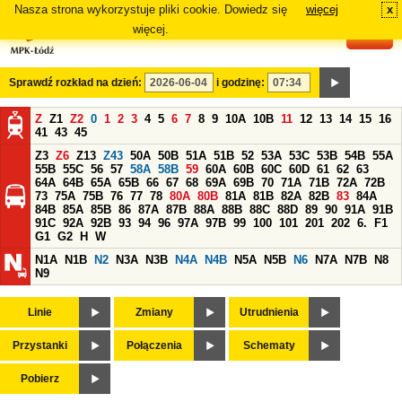
Nasza strona wykorzystuje pliki cookie. Dowiedz się
więcej
x
#
więcej.
Sprawdź rozkład na dzień:
i godzinę:
Z
Z1
Z2
0
1
2
3
4
5
6
7
8
9
10A
10B
11
12
13
14
15
16
41
43
45
Z3
Z6
Z13
Z43
50A
50B
51A
51B
52
53A
53C
53B
54B
55A
55B
55C
56
57
58A
58B
59
60A
60B
60C
60D
61
62
63
64A
64B
65A
65B
66
67
68
69A
69B
70
71A
71B
72A
72B
73
75A
75B
76
77
78
80A
80B
81A
81B
82A
82B
83
84A
84B
85A
85B
86
87A
87B
88A
88B
88C
88D
89
90
91A
91B
91C
92A
92B
93
94
96
97A
97B
99
100
101
201
202
6.
F1
G1
G2
H
W
N1A
N1B
N2
N3A
N3B
N4A
N4B
N5A
N5B
N6
N7A
N7B
N8
N9
Linie
Zmiany
Utrudnienia
Przystanki
Połączenia
Schematy
Pobierz