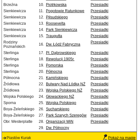
Brzeźna
10.
Piotrkowska
Przesiadki
Sienkiewicza
11.
Pogotowie Ratunkowe
Przesiadki
Sienkiewicza
12.
Piłsudskiego
Przesiadki
Sienkiewicza
13.
Roosevelta
Przesiadki
Sienkiewicza
14.
Park Sienkiewicza
Przesiadki
Sienkiewicza
15.
Traugutta
Przesiadki
Rodziny
Przesiadki
16.
Dw. Łódź Fabryczna
Poznańskich
Sterlinga
17.
Pl. Dąbrowskiego
Przesiadki
Sterlinga
18.
Rewolucji 1905r.
Przesiadki
Sterlinga
19.
Pomorska
Przesiadki
Sterlinga
20.
Północna
Przesiadki
Północna
21.
Kamińskiego
Przesiadki
Źródłowa
22.
Bulwary Nad Łódką NŻ
Przesiadki
Źródłowa
23.
Wojska Polskiego NŻ
Przesiadki
Wojska Polskiego
24.
Głowackiego NŻ
Przesiadki
Sporna
25.
Wojska Polskiego
Przesiadki
Boya-Żeleńskiego
26.
Sucharskiego
Przesiadki
Boya-Żeleńskiego
27.
Park Szarych Szeregów
Przesiadki
Obr. Westerplatte
28.
Organizacji WiN
Przesiadki
29.
Dw. Północny
Piastów Kurak
Pokaż na mapie