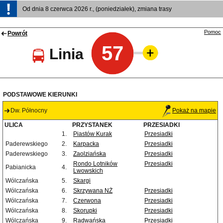
Od dnia 8 czerwca 2026 r., (poniedziałek), zmiana trasy
Pomoc
Powrót
57
Linia
PODSTAWOWE KIERUNKI
Dw. Północny
Pokaż na mapie
ULICA
PRZYSTANEK
PRZESIADKI
1.
Piastów Kurak
Przesiadki
Paderewskiego
2.
Karpacka
Przesiadki
Paderewskiego
3.
Zaolziańska
Przesiadki
Rondo Lotników
Przesiadki
Pabianicka
4.
Lwowskich
Wólczańska
5.
Skargi
Wólczańska
6.
Skrzywana NŻ
Przesiadki
Wólczańska
7.
Czerwona
Przesiadki
Wólczańska
8.
Skorupki
Przesiadki
Wólczańska
9.
Radwańska
Przesiadki