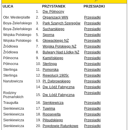
ULICA
PRZYSTANEK
PRZESIADKI
1.
Dw. Północny
Obr. Westerplatte
2.
Organizacji WiN
Przesiadki
Boya-Żeleńskiego
3.
Park Szarych Szeregów
Przesiadki
Boya-Żeleńskiego
4.
Sucharskiego
Przesiadki
Wojska Polskiego
5.
Sporna
Przesiadki
Wojska Polskiego
6.
Głowackiego NŻ
Przesiadki
Źródłowa
7.
Wojska Polskiego NŻ
Przesiadki
Źródłowa
8.
Bulwary Nad Łódką NŻ
Przesiadki
Północna
9.
Kamińskiego
Przesiadki
Północna
10.
Sterlinga
Przesiadki
Sterlinga
11.
Pomorska
Przesiadki
Sterlinga
12.
Rewolucji 1905r.
Przesiadki
Narutowicza
13.
Pl. Dąbrowskiego
Przesiadki
14.
Dw. Łódź Fabryczna
Przesiadki
Rodziny
Przesiadki
15.
Dw. Łódź Fabryczna
Poznańskich
Traugutta
16.
Sienkiewicza
Przesiadki
Sienkiewicza
17.
Tuwima
Przesiadki
Sienkiewicza
18.
Roosevelta
Przesiadki
Sienkiewicza
19.
Piłsudskiego
Przesiadki
Sienkiewicza
20.
Pogotowie Ratunkowe
Przesiadki