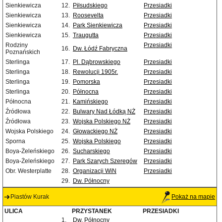
Sienkiewicza
12.
Piłsudskiego
Przesiadki
Sienkiewicza
13.
Roosevelta
Przesiadki
Sienkiewicza
14.
Park Sienkiewicza
Przesiadki
Sienkiewicza
15.
Traugutta
Przesiadki
Rodziny
Przesiadki
16.
Dw. Łódź Fabryczna
Poznańskich
Sterlinga
17.
Pl. Dąbrowskiego
Przesiadki
Sterlinga
18.
Rewolucji 1905r.
Przesiadki
Sterlinga
19.
Pomorska
Przesiadki
Sterlinga
20.
Północna
Przesiadki
Północna
21.
Kamińskiego
Przesiadki
Źródłowa
22.
Bulwary Nad Łódką NŻ
Przesiadki
Źródłowa
23.
Wojska Polskiego NŻ
Przesiadki
Wojska Polskiego
24.
Głowackiego NŻ
Przesiadki
Sporna
25.
Wojska Polskiego
Przesiadki
Boya-Żeleńskiego
26.
Sucharskiego
Przesiadki
Boya-Żeleńskiego
27.
Park Szarych Szeregów
Przesiadki
Obr. Westerplatte
28.
Organizacji WiN
Przesiadki
29.
Dw. Północny
Piastów Kurak
Pokaż na mapie
ULICA
PRZYSTANEK
PRZESIADKI
1.
Dw. Północny