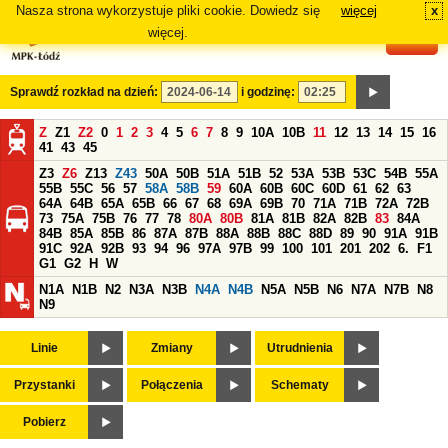
Nasza strona wykorzystuje pliki cookie. Dowiedz się
więcej
x
#
więcej.
Sprawdź rozkład na dzień:
i godzinę:
Z
Z1
Z2
0
1
2
3
4
5
6
7
8
9
10A
10B
11
12
13
14
15
16
41
43
45
Z3
Z6
Z13
Z43
50A
50B
51A
51B
52
53A
53B
53C
54B
55A
55B
55C
56
57
58A
58B
59
60A
60B
60C
60D
61
62
63
64A
64B
65A
65B
66
67
68
69A
69B
70
71A
71B
72A
72B
73
75A
75B
76
77
78
80A
80B
81A
81B
82A
82B
83
84A
84B
85A
85B
86
87A
87B
88A
88B
88C
88D
89
90
91A
91B
91C
92A
92B
93
94
96
97A
97B
99
100
101
201
202
6.
F1
G1
G2
H
W
N1A
N1B
N2
N3A
N3B
N4A
N4B
N5A
N5B
N6
N7A
N7B
N8
N9
Linie
Zmiany
Utrudnienia
Przystanki
Połączenia
Schematy
Pobierz