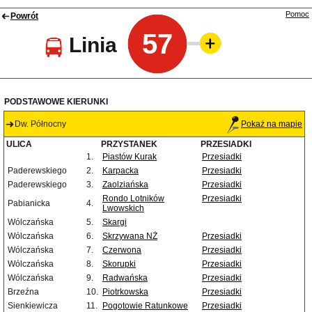
Pomoc
Powrót
57
Linia
PODSTAWOWE KIERUNKI
Dw. Północny
Pokaż na mapie
ULICA
PRZYSTANEK
PRZESIADKI
1.
Piastów Kurak
Przesiadki
Paderewskiego
2.
Karpacka
Przesiadki
Paderewskiego
3.
Zaolziańska
Przesiadki
Rondo Lotników
Przesiadki
Pabianicka
4.
Lwowskich
Wólczańska
5.
Skargi
Wólczańska
6.
Skrzywana NŻ
Przesiadki
Wólczańska
7.
Czerwona
Przesiadki
Wólczańska
8.
Skorupki
Przesiadki
Wólczańska
9.
Radwańska
Przesiadki
Brzeźna
10.
Piotrkowska
Przesiadki
Sienkiewicza
11.
Pogotowie Ratunkowe
Przesiadki