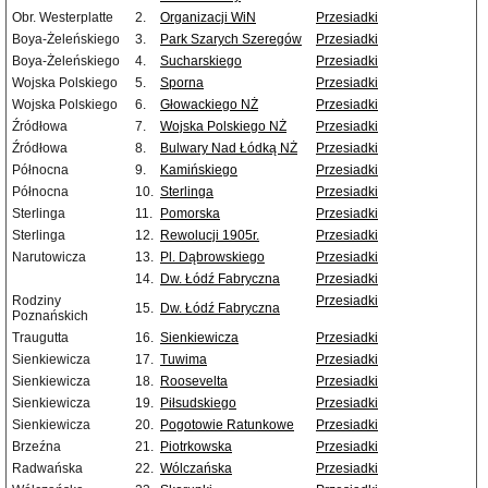
Obr. Westerplatte
2.
Organizacji WiN
Przesiadki
Boya-Żeleńskiego
3.
Park Szarych Szeregów
Przesiadki
Boya-Żeleńskiego
4.
Sucharskiego
Przesiadki
Wojska Polskiego
5.
Sporna
Przesiadki
Wojska Polskiego
6.
Głowackiego NŻ
Przesiadki
Źródłowa
7.
Wojska Polskiego NŻ
Przesiadki
Źródłowa
8.
Bulwary Nad Łódką NŻ
Przesiadki
Północna
9.
Kamińskiego
Przesiadki
Północna
10.
Sterlinga
Przesiadki
Sterlinga
11.
Pomorska
Przesiadki
Sterlinga
12.
Rewolucji 1905r.
Przesiadki
Narutowicza
13.
Pl. Dąbrowskiego
Przesiadki
14.
Dw. Łódź Fabryczna
Przesiadki
Rodziny
Przesiadki
15.
Dw. Łódź Fabryczna
Poznańskich
Traugutta
16.
Sienkiewicza
Przesiadki
Sienkiewicza
17.
Tuwima
Przesiadki
Sienkiewicza
18.
Roosevelta
Przesiadki
Sienkiewicza
19.
Piłsudskiego
Przesiadki
Sienkiewicza
20.
Pogotowie Ratunkowe
Przesiadki
Brzeźna
21.
Piotrkowska
Przesiadki
Radwańska
22.
Wólczańska
Przesiadki