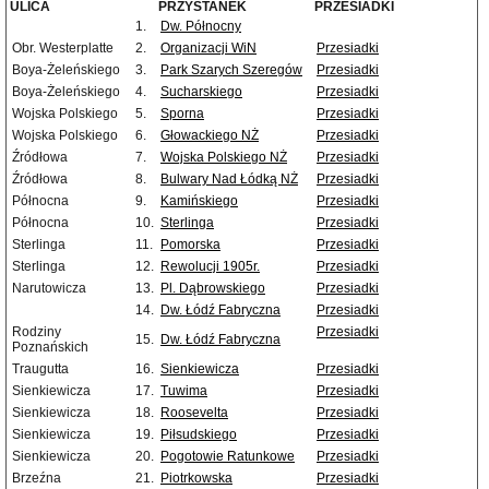
ULICA
PRZYSTANEK
PRZESIADKI
1.
Dw. Północny
Obr. Westerplatte
2.
Organizacji WiN
Przesiadki
Boya-Żeleńskiego
3.
Park Szarych Szeregów
Przesiadki
Boya-Żeleńskiego
4.
Sucharskiego
Przesiadki
Wojska Polskiego
5.
Sporna
Przesiadki
Wojska Polskiego
6.
Głowackiego NŻ
Przesiadki
Źródłowa
7.
Wojska Polskiego NŻ
Przesiadki
Źródłowa
8.
Bulwary Nad Łódką NŻ
Przesiadki
Północna
9.
Kamińskiego
Przesiadki
Północna
10.
Sterlinga
Przesiadki
Sterlinga
11.
Pomorska
Przesiadki
Sterlinga
12.
Rewolucji 1905r.
Przesiadki
Narutowicza
13.
Pl. Dąbrowskiego
Przesiadki
14.
Dw. Łódź Fabryczna
Przesiadki
Rodziny
Przesiadki
15.
Dw. Łódź Fabryczna
Poznańskich
Traugutta
16.
Sienkiewicza
Przesiadki
Sienkiewicza
17.
Tuwima
Przesiadki
Sienkiewicza
18.
Roosevelta
Przesiadki
Sienkiewicza
19.
Piłsudskiego
Przesiadki
Sienkiewicza
20.
Pogotowie Ratunkowe
Przesiadki
Brzeźna
21.
Piotrkowska
Przesiadki