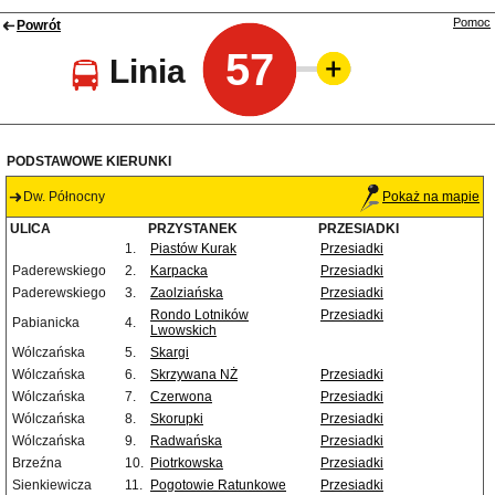
Pomoc
Powrót
57
Linia
PODSTAWOWE KIERUNKI
Dw. Północny
Pokaż na mapie
ULICA
PRZYSTANEK
PRZESIADKI
1.
Piastów Kurak
Przesiadki
Paderewskiego
2.
Karpacka
Przesiadki
Paderewskiego
3.
Zaolziańska
Przesiadki
Rondo Lotników
Przesiadki
Pabianicka
4.
Lwowskich
Wólczańska
5.
Skargi
Wólczańska
6.
Skrzywana NŻ
Przesiadki
Wólczańska
7.
Czerwona
Przesiadki
Wólczańska
8.
Skorupki
Przesiadki
Wólczańska
9.
Radwańska
Przesiadki
Brzeźna
10.
Piotrkowska
Przesiadki
Sienkiewicza
11.
Pogotowie Ratunkowe
Przesiadki