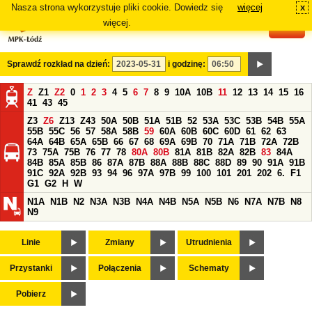
Nasza strona wykorzystuje pliki cookie. Dowiedz się
więcej
x
#
więcej.
Sprawdź rozkład na dzień:
i godzinę:
Z
Z1
Z2
0
1
2
3
4
5
6
7
8
9
10A
10B
11
12
13
14
15
16
41
43
45
Z3
Z6
Z13
Z43
50A
50B
51A
51B
52
53A
53C
53B
54B
55A
55B
55C
56
57
58A
58B
59
60A
60B
60C
60D
61
62
63
64A
64B
65A
65B
66
67
68
69A
69B
70
71A
71B
72A
72B
73
75A
75B
76
77
78
80A
80B
81A
81B
82A
82B
83
84A
84B
85A
85B
86
87A
87B
88A
88B
88C
88D
89
90
91A
91B
91C
92A
92B
93
94
96
97A
97B
99
100
101
201
202
6.
F1
G1
G2
H
W
N1A
N1B
N2
N3A
N3B
N4A
N4B
N5A
N5B
N6
N7A
N7B
N8
N9
Linie
Zmiany
Utrudnienia
Przystanki
Połączenia
Schematy
Pobierz