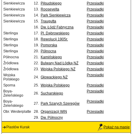
Sienkiewicza
12.
Piłsudskiego
Przesiadki
Sienkiewicza
13.
Roosevelta
Przesiadki
Sienkiewicza
14.
Park Sienkiewicza
Przesiadki
Sienkiewicza
15.
Traugutta
Przesiadki
16.
Dw. Łódź Fabryczna
Przesiadki
Sterlinga
17.
Pl. Dąbrowskiego
Przesiadki
Sterlinga
18.
Rewolucji 1905r.
Przesiadki
Sterlinga
19.
Pomorska
Przesiadki
Sterlinga
20.
Północna
Przesiadki
Północna
21.
Kamińskiego
Przesiadki
Źródłowa
22.
Bulwary Nad Łódką NŻ
Przesiadki
Źródłowa
23.
Wojska Polskiego NŻ
Przesiadki
Wojska
Przesiadki
24.
Głowackiego NŻ
Polskiego
Sporna
25.
Wojska Polskiego
Przesiadki
Boya-
Przesiadki
26.
Sucharskiego
Żeleńskiego
Boya-
Przesiadki
27.
Park Szarych Szeregów
Żeleńskiego
Obr. Westerplatte
28.
Organizacji WiN
Przesiadki
29.
Dw. Północny
Piastów Kurak
Pokaż na mapie