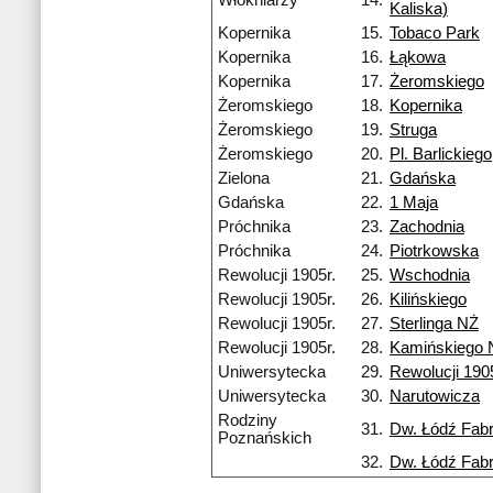
Włókniarzy
14.
Kaliska)
Kopernika
15.
Tobaco Park
Kopernika
16.
Łąkowa
Kopernika
17.
Żeromskiego
Żeromskiego
18.
Kopernika
Żeromskiego
19.
Struga
Żeromskiego
20.
Pl. Barlickiego
Zielona
21.
Gdańska
Gdańska
22.
1 Maja
Próchnika
23.
Zachodnia
Próchnika
24.
Piotrkowska
Rewolucji 1905r.
25.
Wschodnia
Rewolucji 1905r.
26.
Kilińskiego
Rewolucji 1905r.
27.
Sterlinga NŻ
Rewolucji 1905r.
28.
Kamińskiego 
Uniwersytecka
29.
Rewolucji 1905
Uniwersytecka
30.
Narutowicza
Rodziny
31.
Dw. Łódź Fab
Poznańskich
32.
Dw. Łódź Fab