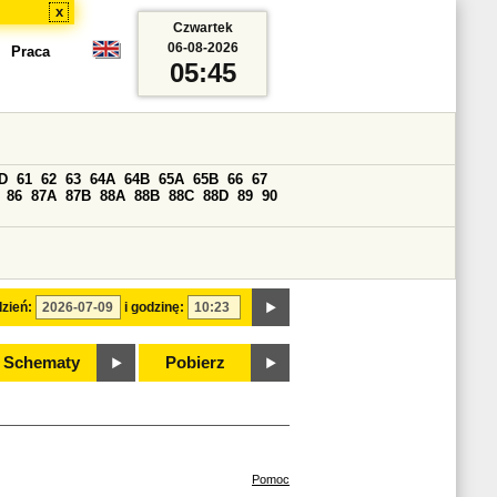
x
Czwartek
06-08-2026
Praca
05:45
D
61
62
63
64A
64B
65A
65B
66
67
86
87A
87B
88A
88B
88C
88D
89
90
zień:
i godzinę:
Schematy
Pobierz
Pomoc