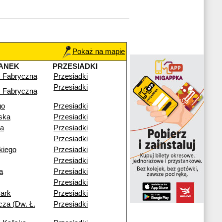
Pokaż na mapie
ANEK
PRZESIADKI
 Fabryczna
Przesiadki
Przesiadki
 Fabryczna
go
Przesiadki
ska
Przesiadki
ia
Przesiadki
Przesiadki
ckiego
Przesiadki
Przesiadki
a
Przesiadki
Przesiadki
ark
Przesiadki
cza (Dw. Ł.
Przesiadki