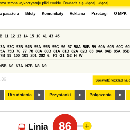
sza strona wykorzystuje pliki cookie. Dowiedz się więcej.
więcej
a pasażera
Bilety
Komunikaty
Reklama
Przetargi
O MPK
0B
11
12
13
14
15
16
41
43
45
53A
53C
53B
54B
55A
55B
55C
56
57
58A
58B
59
60A
60B
60C
60
75A
75B
76
77
78
80A
80B
81A
81B
82A
82B
83
84A
84B
85A
85B
97B
99
100
101
201
202
6.
F1
G1
G2
H
W
N5B
N6
N7A
N7B
N8
N9
a 86
Sprawdź rozkład na d
Utrudnienia
Przystanki
Połączenia
86
Linia