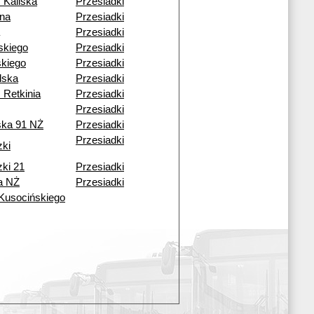
 Kaliska
Przesiadki
ena
Przesiadki
Przesiadki
skiego
Przesiadki
kiego
Przesiadki
lska
Przesiadki
 Retkinia
Przesiadki
Przesiadki
ska 91 NŻ
Przesiadki
Przesiadki
zki
zki 21
Przesiadki
a NŻ
Przesiadki
 Kusocińskiego