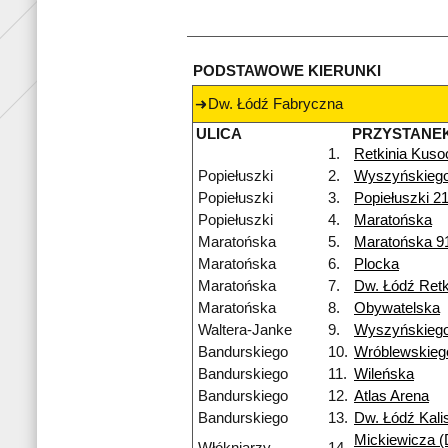
PODSTAWOWE KIERUNKI
Dw. Łódź Fabryczna
ULICA
PRZYSTANE
1.
Retkinia Kuso
Popiełuszki
2.
Wyszyńskieg
Popiełuszki
3.
Popiełuszki 2
Popiełuszki
4.
Maratońska
Maratońska
5.
Maratońska 9
Maratońska
6.
Plocka
Maratońska
7.
Dw. Łódź Retk
Maratońska
8.
Obywatelska
Waltera-Janke
9.
Wyszyńskieg
Bandurskiego
10.
Wróblewskieg
Bandurskiego
11.
Wileńska
Bandurskiego
12.
Atlas Arena
Bandurskiego
13.
Dw. Łódź Kali
Mickiewicza (