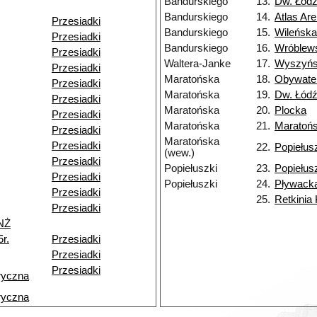
Bandurskiego
13.
Dw. Łódź
Bandurskiego
14.
Atlas Ar
Przesiadki
Bandurskiego
15.
Wileńska
Przesiadki
Bandurskiego
16.
Wróblew
Przesiadki
Waltera-Janke
17.
Wyszyńs
Przesiadki
Maratońska
18.
Obywate
Przesiadki
Maratońska
19.
Dw. Łódź
Przesiadki
Maratońska
20.
Plocka
Przesiadki
Maratońska
21.
Maratoń
Przesiadki
Maratońska
Przesiadki
22.
Popiełus
(wew.)
Przesiadki
Popiełuszki
23.
Popiełus
Przesiadki
Popiełuszki
24.
Pływack
Przesiadki
25.
Retkinia
Przesiadki
NŻ
r.
Przesiadki
Przesiadki
Przesiadki
ryczna
ryczna