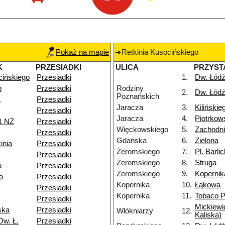
Pokaż na mapie
Retkinia Kusocińskiego
K
PRZESIADKI
ULICA
PRZYST
cińskiego
Przesiadki
1.
Dw. Łódź
o
Przesiadki
Rodziny
2.
Dw. Łódź
Poznańskich
1
Przesiadki
Jaracza
3.
Kilińskie
Przesiadki
Jaracza
4.
Piotrkow
1 NŻ
Przesiadki
Więckowskiego
5.
Zachodn
Przesiadki
Gdańska
6.
Zielona
inia
Przesiadki
Żeromskiego
7.
Pl. Barli
Przesiadki
Żeromskiego
8.
Struga
o
Przesiadki
Żeromskiego
9.
Kopernik
o
Przesiadki
Kopernika
10.
Łąkowa
Przesiadki
Kopernika
11.
Tobaco P
Przesiadki
Mickiewi
ska
Przesiadki
Włókniarzy
12.
Kaliska)
Dw. Ł.
Przesiadki