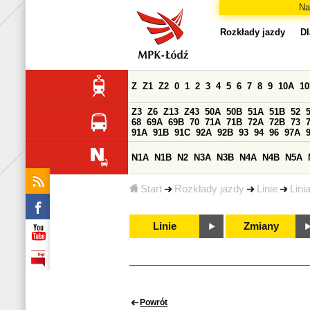
Na
Rozkłady jazdy
Dl
Z
Z1
Z2
0
1
2
3
4
5
6
7
8
9
10A
1
Z3
Z6
Z13
Z43
50A
50B
51A
51B
52
68
69A
69B
70
71A
71B
72A
72B
73
91A
91B
91C
92A
92B
93
94
96
97A
N1A
N1B
N2
N3A
N3B
N4A
N4B
N5A
Start
Rozkłady jazdy
Linie
Lini
Linie
Zmiany
Powrót