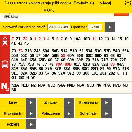
Nasza strona wykorzystuje pliki cookie. Dowiedz się
więcej
x
#
więcej.
Sprawdź rozkład na dzień:
i godzinę:
Z
Z1
Z2
0
1
2
3
4
5
6
7
8
9
10A
10B
11
12
13
14
15
16
41
43
45
Z3
Z6
Z13
Z43
50A
50B
51A
51B
52
53A
53C
53B
54B
55A
55B
55C
56
57
58A
58B
59
60A
60B
60C
60D
61
62
63
64A
64B
65A
65B
66
67
68
69A
69B
70
71A
71B
72A
72B
73
75A
75B
76
77
78
80A
80B
81A
81B
82A
82B
83
84A
84B
85A
85B
86
87A
87B
88A
88B
88C
88D
89
90
91A
91B
91C
92A
92B
93
94
96
97A
97B
99
100
101
201
202
6.
F1
G1
G2
H
W
N1A
N1B
N2
N3A
N3B
N4A
N4B
N5A
N5B
N6
N7A
N7B
N8
N9
Linie
Zmiany
Utrudnienia
Przystanki
Połączenia
Schematy
Pobierz