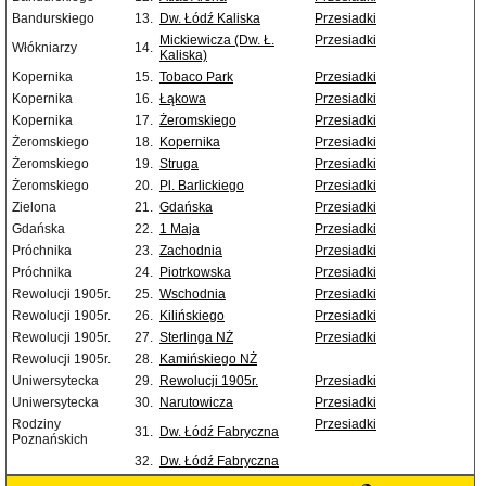
Bandurskiego
13.
Dw. Łódź Kaliska
Przesiadki
Mickiewicza (Dw. Ł.
Przesiadki
Włókniarzy
14.
Kaliska)
Kopernika
15.
Tobaco Park
Przesiadki
Kopernika
16.
Łąkowa
Przesiadki
Kopernika
17.
Żeromskiego
Przesiadki
Żeromskiego
18.
Kopernika
Przesiadki
Żeromskiego
19.
Struga
Przesiadki
Żeromskiego
20.
Pl. Barlickiego
Przesiadki
Zielona
21.
Gdańska
Przesiadki
Gdańska
22.
1 Maja
Przesiadki
Próchnika
23.
Zachodnia
Przesiadki
Próchnika
24.
Piotrkowska
Przesiadki
Rewolucji 1905r.
25.
Wschodnia
Przesiadki
Rewolucji 1905r.
26.
Kilińskiego
Przesiadki
Rewolucji 1905r.
27.
Sterlinga NŻ
Przesiadki
Rewolucji 1905r.
28.
Kamińskiego NŻ
Uniwersytecka
29.
Rewolucji 1905r.
Przesiadki
Uniwersytecka
30.
Narutowicza
Przesiadki
Rodziny
Przesiadki
31.
Dw. Łódź Fabryczna
Poznańskich
32.
Dw. Łódź Fabryczna