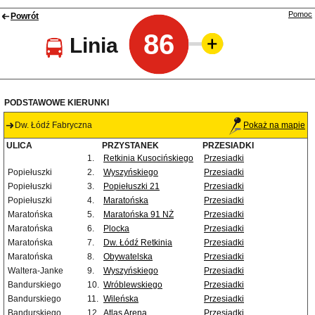
Pomoc
Powrót
86
Linia
PODSTAWOWE KIERUNKI
Dw. Łódź Fabryczna
Pokaż na mapie
ULICA
PRZYSTANEK
PRZESIADKI
1.
Retkinia Kusocińskiego
Przesiadki
Popiełuszki
2.
Wyszyńskiego
Przesiadki
Popiełuszki
3.
Popiełuszki 21
Przesiadki
Popiełuszki
4.
Maratońska
Przesiadki
Maratońska
5.
Maratońska 91 NŻ
Przesiadki
Maratońska
6.
Plocka
Przesiadki
Maratońska
7.
Dw. Łódź Retkinia
Przesiadki
Maratońska
8.
Obywatelska
Przesiadki
Waltera-Janke
9.
Wyszyńskiego
Przesiadki
Bandurskiego
10.
Wróblewskiego
Przesiadki
Bandurskiego
11.
Wileńska
Przesiadki
Bandurskiego
12.
Atlas Arena
Przesiadki