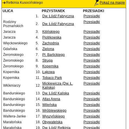
Retkinia Kusocińskiego
Pokaż na mapie
ULICA
PRZYSTANEK
PRZESIADKI
1.
Dw. Łódź Fabryczna
Przesiadki
Rodziny
Przesiadki
2.
Dw. Łódź Fabryczna
Poznańskich
Jaracza
3.
Kilińskiego
Przesiadki
Jaracza
4.
Piotrkowska
Przesiadki
Więckowskiego
5.
Zachodnia
Przesiadki
Gdańska
6.
Zielona
Przesiadki
Żeromskiego
7.
Pl. Barlickiego
Przesiadki
Żeromskiego
8.
Struga
Przesiadki
Żeromskiego
9.
Kopernika
Przesiadki
Kopernika
10.
Łąkowa
Przesiadki
Kopernika
11.
Tobaco Park
Przesiadki
Mickiewicza (Dw. Ł.
Przesiadki
Włókniarzy
12.
Kaliska)
Bandurskiego
13.
Dw. Łódź Kaliska
Przesiadki
Bandurskiego
14.
Atlas Arena
Przesiadki
Bandurskiego
15.
Wileńska
Przesiadki
Bandurskiego
16.
Wróblewskiego
Przesiadki
Waltera-Janke
17.
Wyszyńskiego
Przesiadki
Maratońska
18.
Obywatelska
Przesiadki
Maratońska
19.
Dw. Łódź Retkinia
Przesiadki